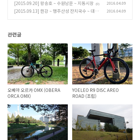
[2015.09.20] 왕송호 ~ 수원남문 ~ 지동시장
2016.04.09
(0)
[2015.09.13] 한강 ~ 행주산성 잔치국수 ~ 대모
2016.04.09
산입구역
(0)
관련글
오베아 오르카 OMX (OBERA
YOELEO R9 DISC AREO
ORCA OMX)
ROAD (조립)