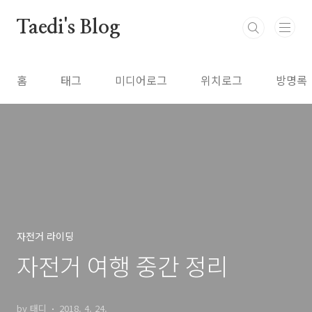
본문 바로가기
Taedi's Blog
홈
태그
미디어로그
위치로그
방명록
자전거 라이딩
자전거 여행 중간 정리
by 태디
2018. 4. 24.