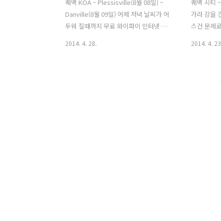
퀘백 KOA ~ Plessisville(8월 08일) ~
퀘백 시티 ~
Danville(8월 09일) 어제 저녁 날씨가 어
가라 강을 
두워 질때까지 무료 와이파이 인터넷 하
스건 문제
다가 모기가 많아서 텐트 안으로 들어갔
통과를 했다
2014. 4. 28.
2014. 4. 23
다. 날씨 예보를 모르는 상태에서 하늘만
등 가보고
보고 텐트를 지붕이 있는 곳으로 옮길지
있었으니까 
결정하기가 쉽지 않았다. 혹시나 하는 마
른 변수를 
음에 텐트를 끌어다 지붕 밑으로 끌어다
이틀동안 퀘
놓고 안에 들어가서 잠을 청했다. 여지없
자리를 마련
이 새벽이 될때까지 비가 왔고 아침에는
는 급하게 
비가 오락가락 했다. 하늘에는 여전히 짙
하고 따스
게 드리운 검은 먹구름이 언제고 비가 쏟
감사함을 전
아질 기세다. 텐트를 걷지 않고 식사를 했
라고 하면서
는데 옆에 있던 텐트에서 지붕아래 테이
인트 로렌스
블에서 식사를 하려는지 준비를 하고 있
로 했다.나
었다. 신례가 되지 않게 텐트를 한쪽 구석
꽂아 주었
으로 밀어 넣고 다른 분들이 식사를 할 수
단 꽂고 가
있도록 했다...
을 체크해 
했다.폭포가 