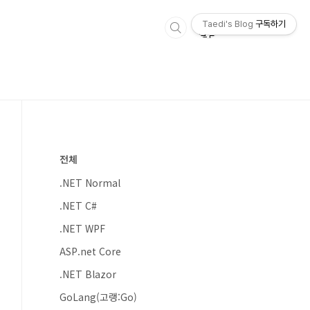
Taedi's Blog
구독하기
전체
.NET Normal
.NET C#
.NET WPF
ASP.net Core
.NET Blazor
GoLang(고랭:Go)