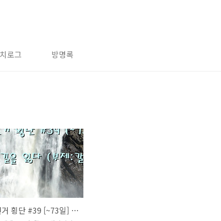
치로그
방명록
미국 자전거 횡단 #39 [~73일] 퀘백에서 길을 잃다 (부제:갈림길)