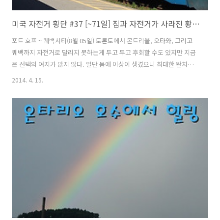
미국 자전거 횡단 #37 [~71일] 짐과 자전거가 사라진 황당 사건
포트 호프 ~ 퀘백시티(8월 05일) 토론토에서 몬트리올, 오타와, 그리고
퀘백까지 자전거로 달리지 못하는게 두고 두고 후회할 수도 있지만 지금
은 선택의 여지가 많지 않다. 일단 몸에 이상이 생겼으니 최대한 완치가
우선이기에 더는 생각할 것도 없이 기차를 타고 이동해야 겠다는 결론을
2014. 4. 15.
내렸다. 몇년 후라도 기회가 생기면 다시 와서 꼭 달려보고 싶은 구간이
다. 아무튼 오늘 코버그(Cobourg)까지는 자전거를 타고 제시간에 가야
퀘백(Québec)까지 기차를 타고 갈 수 있다. 빨리 서둘러야 한다. 3일동
안 있으면서 정이 들었는데 이제 고양이들과도 헤어져야 한다. 처음 왔을
때는 도망갔는데 며칠 봤다고 도망가지 않는다. "축지법 이동중..." 지하
에 있던 짐을 챙겨서 다 가지고 올라왔다. "너 언제 여기 올라..