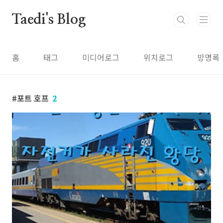
본문 바로가기
Taedi's Blog
홈
태그
미디어로그
위치로그
방명록
포트 호프
2