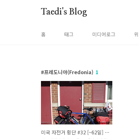
본문 바로가기
Taedi's Blog
홈
태그
미디어로그
위
프레도니아(Fredonia)
1
미국 자전거 횡단 #32 [~62일] 갑자기 찾아온 적신호! 집으로? (에리, 뒹케르크)