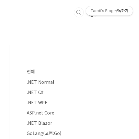
Taedi's Blog
구독하기
전체
.NET Normal
.NET C#
.NET WPF
ASP.net Core
.NET Blazor
GoLang(고랭:Go)