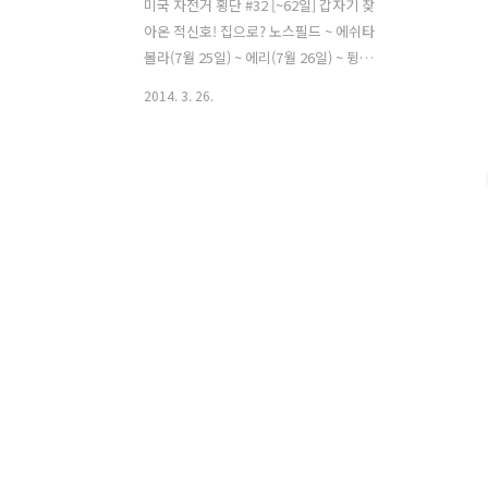
미국 자전거 횡단 #32 [~62일] 갑자기 찾
아온 적신호! 집으로? 노스필드 ~ 에쉬타
볼라(7월 25일) ~ 에리(7월 26일) ~ 뒹케
르크(7월 27일) 어제 저녁 피곤했는지 평
2014. 3. 26.
소보다 아침에 늦게 일어났다. 모텔에 일
찍 도착해서 쉬었는데도 몸이 여전히 무
겁다. 모텔에서 나와서 패달을 밟았는데
10m나 갔을까... 몸이 평소와는 다르다는
것을 직감적으로 느꼈다. 왼쪽 아킬레스
건이 패달을 밟고 회전을 할때 특정 위치
에서 당김을 느꼈다. 통증은 없었는데 어
디 걸렸다 갑자기 펴지는 느낌은 계속 됐
다. 잠시 가던 길을 멈추고 바닥에 앉아서
아킬레스건을 엄지와 검지로 잡은 다음
오므렸다 폈다를 여러번 반복해 봤다. 자
전거를 탈때처럼 그런 느낌은 나지 않았
다. 다시 몇번 동작을 반복하다 뒷꿈치를
완전히 펴봤다. ..