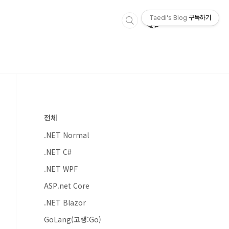
Taedi's Blog
구독하기
전체
.NET Normal
.NET C#
.NET WPF
ASP.net Core
.NET Blazor
GoLang(고랭:Go)