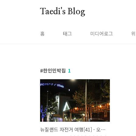
본문 바로가기
Taedi's Blog
홈
태그
미디어로그
위
한인민박집
1
뉴질랜드 자전거 여행[41] - 오클랜드 둘러보기(3)