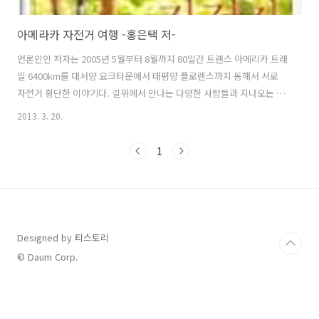
아메라카 자전거 여행 -홍은택 저-
언론인인 저자는 2005년 5월부터 8월까지 80일간 트랜스 아메리카 트래
일 6400km를 대서양 요크타운에서 태평양 플로렌스까지 동해서 서로
자전거 횡단한 이야기다. 길위에서 만나는 다양한 사람들과 지나오는 곳
의 역사를 소개하고 초보라이더에서 진정한 라이더로 변해가는 자신의
2013. 3. 20.
모습까지 책속에 진솔하고 담백하게 담아냈다. 또 트랜스 아메리카 트래
일이 생기게 된 계기와 역사에 대해서도 소상하게 적었다. 자전거 여행을
1
함으로써 여타 여행에서는 얻을 수 없는 것에 대해서도 책에서 이야기 하
고 있다. ★ 책을 읽은 후... 자전거는 발로 구룬만큼 움직이고 그 어떠한
오염물질도 내뿜지 않으며 길위에 있는 모든 것 들과 함께하며 호흡할 수
있다. 누군가 자전거는 교통수단이 될 수 없다고 했지만 현대인의 필수품
인 자동..
Designed by 티스토리
© Daum Corp.