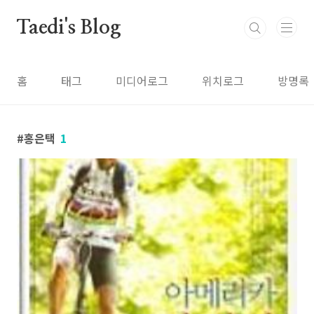
본문 바로가기
Taedi's Blog
홈
태그
미디어로그
위치로그
방명록
홍은택
1