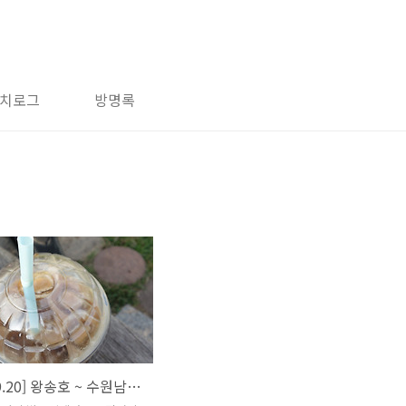
치로그
방명록
[2015.09.20] 왕송호 ~ 수원남문 ~ 지동시장