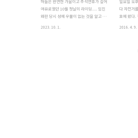
하늘은 완연한 가을이고 추석연휴가 길어
일요일 오
여유로웠던 10월 첫날의 라이딩.... 임진
다 자전거를
왜란 당시 성에 우물이 없는 것을 알고 왜
호에 왔다. 
군이 물이 떨어질 때까지 기다렸는데 그
어 접근성이
2023. 10. 1.
2016. 4. 9.
때 권율 장군이 쌀로 말을 목욕시켜 물이
는 소리를 
많은 것 처럼 왜군을 속여 물러나게 했다
근에 많이 
는 일화가 있는 오산 세마대에 위치한 독
에도 비가 
산성 한신대학교 오산캠퍼스
기간은 반년
가 와야 할
앞 벤치에
한참을 앉아
으로 인터넷
까지 춥지 
지천은 가보
이 조금 남
고 생각하고
으로 뚝방길
만 단단해서
다..