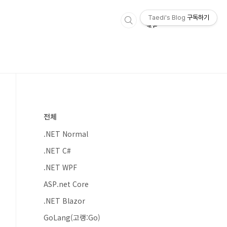
Taedi's Blog
구독하기
전체
.NET Normal
.NET C#
.NET WPF
ASP.net Core
.NET Blazor
GoLang(고랭:Go)