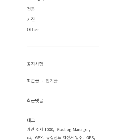
천문
사진
Other
공지사항
최근글
인기글
최근댓글
태그
가민 엣지 1000
GpsLog Manager
c#
GPX
뉴질랜드 자전거 일주
GPS