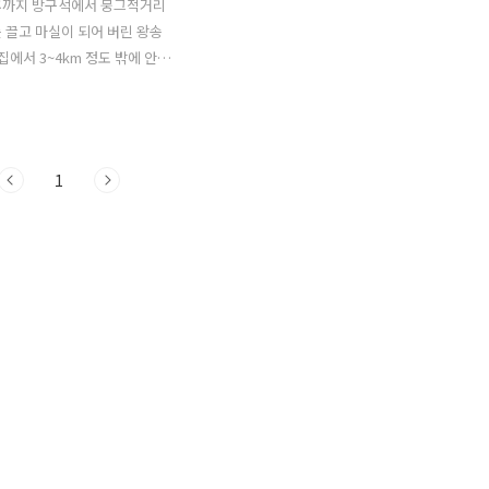
후까지 방구석에서 뭉그적거리
 끌고 마실이 되어 버린 왕송
집에서 3~4km 정도 밖에 안되
 용이하다. 가뭄이 심각하다
많이 들었지만 막상 와보니 최
줄어든 것 같다. 여름 장마 기간
많이 안왔으니 실질적인 가뭄
1
도 더 넘는다. 어쨌든 빨리 비
텐데... 의왕 조류생태과학관
서 카라멜 마끼아또를 마시면서
 쉬었다. 음악도 듣고 아이폰
 검색도 하면서... 날도 아직
않으니 사르르 잠이 온다. 황구
지 않았는데 해 떨어질 시간
아서 갈 수 있는데까지 가보자
 내려가봤다. 황구지천 양쪽
이 나 있는데 비포장 길이지
 자전거 타기 비교적 괜찮았