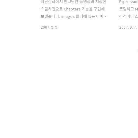
지난강좌에서 인코딩한 동영상과 저장한
Expressi
스틸사진으로 Chapters 기능을 구현해
코딩하고 M
보겠습니다. images 폴더에 있는 이미지
간격마다 
의 이름은 00.01.00.jpg,
행하겠습니다.
2007. 9. 9.
2007. 9. 7.
00.02.00.jpg.... 00.07.00.jpg 이런식으
2007년 
로 이름을 변경합니다. Chapters 의 7개
되었습니다.
의 Image 컨트롤에 하드코딩으로 이미지
상을 지원하
경로를 지정해 주면 됩니다. 이미지 컨트
및 자막 삽
롤에 대한 클릭 이벤트 7개를 선언합니다.
갖추고 있습니
7개의 이벤트 모두 동일한 코드가 들어가
Encode
있습니다. MultiMedia.Position =
에서 다운로
TimeSpan.FromSeconds(60) 동영상
Expressi
시작시점에서 60초의 지났을때의 위치를
(Free Tria
MediaElement의 Position속성에 값을
Encode
할당합니다.
그램 사용은
OnPlay_MouseLeftButtonDown(sender,
따라서 해보
null) On..
의 ..