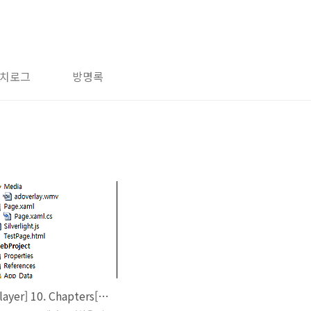
치로그
방명록
[MediaPlayer] 10. Chapters[1-2:Expression Encoder]