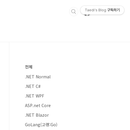
Taedi's Blog
구독하기
전체
.NET Normal
.NET C#
.NET WPF
ASP.net Core
.NET Blazor
GoLang(고랭:Go)