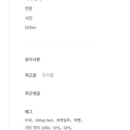
천문
사진
Other
공지사항
최근글
인기글
최근댓글
태그
미국
GMap.Net
세계일주
여행
가민 엣지 1000
GPS
GPX