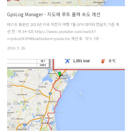
GpsLog Manager - 지도에 루트 출력 속도 개선
테스트 표본은 2013년 미국 자전거 여행 7월 GPX 데이터 한달치 기준 개
선 전 : 약 34~5초 https://www.youtube.com/watch?
v=pdsoDFJFMNs&feature=youtu.be 개선 후 : 약 5~7초
https://www.youtube.com/watch?
2016. 5. 26.
v=PHcatfuiqFM&feature=youtu.be ※ 검색 속도는 선택한 라이딩 정
보 건수에 따라 다를 수 있고 1건 같은 경우는 이전보다 약간 빠르거나 같
을 수 있다. GPX파일을 파싱후 화면에 출력할 때는 속도가 빠르지만 DB
에 등록후 불러올 경우에는 내부적으로 1~2단계의 프로세스를 더 거쳐
야 했기 때문에 느려질 수 밖에 없었다. 이유는 조회하고 그 결과안에서
위경도 정보만 다시 뽑아내야 하는 파싱 작업 때문..