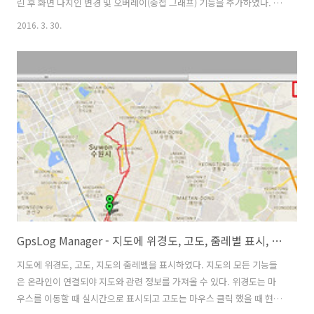
린 후 화면 다지인 변경 및 오버레이(중첩 그래프) 기능을 추가하였다. 잦
은 디자인 변경이 사용자 측면에서 불편함이 있겠으나 향후 프로그램의
2016. 3. 30.
확장 및 편의성을 위해 변경을 했고 앞으로 추가적인 컨트롤 배치 변경은
가급적 하지 않으려고 한다. 화면 배치 변경전 위 그림과 아래 그림을 비
교하면 어떤게 변경됐는지 한 눈에 알 수 있다. 그래프 열기/닫기 체크박
스 => 버튼항목 선택 콤보박스 => 체크 박스 (고도/속도/케이던스/온도/
심박수) 우선 하나의 항목만 선택할 경우 그래프 색은 이전과 똑같다. 두
개 이상 선택할 경우 각 항목의 지정색으로 그래프 선을 표시한다..
GpsLog Manager - 지도에 위경도, 고도, 줌레별 표시, 기타
지도에 위경도, 고도, 지도의 줌레벨을 표시하였다. 지도의 모든 기능들
은 온라인이 연결되야 지도와 관련 정보를 가져올 수 있다. 위경도는 마
우스를 이동할 때 실시간으로 표시되고 고도는 마우스 클릭 했을 때 현재