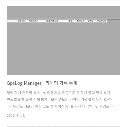
다. 라이딩 정보 그래프는 지도 때문에 크기를 작게 했으나 통계 그래프
는 GPS 로그 데이터 그리드 뷰(아래)를 뒤로 숨기고 그래프를 크게 확장
해서 가독성을 높였다. 연도별(1~12월) 통계 연도별 통계 보기는 전체 보
기와 동일하다 연도-월 방식으로 표시하면 텍스트가 길어져 X측 글자가
2줄로 만들어 질 경우가 있기 때문에 짧게 월만 표시했다. 해당 연도는 조
회 조건과 그래프 오른쪽 상단에 현재..
GpsLog Manager - 라이딩 기록 통계
월별 합계 연도별 통계 - 월별 합계를 기준으로 연 합계 출력 전체 통계 -
연도별 합계 출력 전체 통계 - 모든 연도의 라이딩 기록 합계 누적 오르막
: 두 위경도 좌표간 해발 고도 높이 계산(A - B)누적 내리막 : 두 위경도 좌
표간 해발 고도 낮이 계산(B - A)칼로리(kcal)은 자전거 탈 때 소모되는
2016. 3. 14.
칼로리 공식으로 계산 (출처:구글) 계산공식 kcal = 몸무계(Weight) X 평
균속도별 칼로리소모량 X 운동시간(분:Minute) 고도에 따라 칼로리 소모