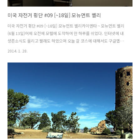
미국 자전거 횡단 #09 [~18일] 모뉴먼트 벨리
미국 자전거 횡단 #09 [~18일] 모뉴먼트 벨리카이옌타 ~ 모뉴먼트 벨리
(6월 13일)어제 오전에 모텔에 도착하여 만 하루를 쉬었다. 인터넷에 내
생존소식도 올리고 빨래도 하였으며 오늘 갈 코스에 대해서도 구글맵에
서 확인하였다. 긴 시간 휴식을 취한 건 아니지만몸에서 나쁜기가 다 빠
2014. 1. 28.
져 나간 듯 기분이 상쾌했다.어제 오후에 시간이 있을때 마트에 다녀올
걸 깜빡해서 이것저것 필요한 것과 식량, 군것질 거리를 사고 나서 곧바
로 오늘의 목적지인 모뉴먼트 벨리 공원으로 출발했다.모뉴먼트 벨리 시
작을 알리는 Agathla Peak가 보인다. 높이는 1500ft(457.2m)이고 나
바호 부족 인디언에게는 신성시되는 곳이다. Agathla Peak는 19세기
중반 서부 개척 시대에 키트 카슨(Kit Car..