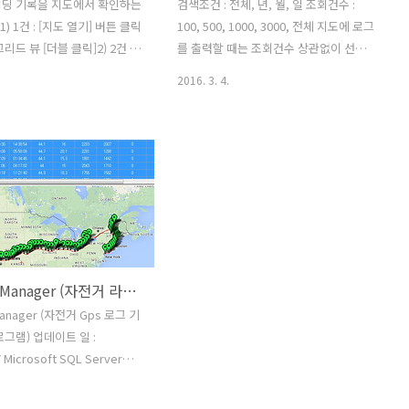
이딩 기록을 지도에서 확인하는
검색조건 : 전체, 년, 월, 일 조회건수 :
1) 1건 : [지도 열기] 버튼 클릭
100, 500, 1000, 3000, 전체 지도에 로그
리드 뷰 [더블 클릭]2) 2건 이
를 출력할 때는 조회건수 상관없이 선택
 열기] 버튼 클릭 후 상단 데이터
일의 전체건수를 가지고 뿌리기 때문에
2016. 3. 4.
두건 이상 블록 지정후 [트랙 버
선택할 필요는 없다.조회건수를 추가한
지도 열기] 버튼 클릭 상단 데이
이유는 로그 데이터만 확인시 조금이라도
뷰에서 1건 더블 클릭 지도에
부하를 줄이기 위해서다. 조회건수 초기
 되며 시작(왼쪽)과 종료(오른
값은 100건 Gps Log 데이터의 단건은 지
int)을 마커(marker)로 확인
도상에 위경도 좌표 1점(point)
 2건 이상 확인 할 때는 상단 데
 뷰에서 여러 건을 블록으로
트랙 보기] 버튼을 클릭한다. 지
지정한 건수 만큼 표시 되며 종
GpsLog Manager (자전거 라이딩 GPS 로그 기록 관리) 배포
마커(marker)로 구분한다.
줄 때 1건 표시할 때와 다른
Manager (자전거 Gps 로그 기
지점의 표시 유무이다.한건은
로그램) 업데이트 일 :
..
7 Microsoft SQL Server
.0
ww.microsoft.com/ko-