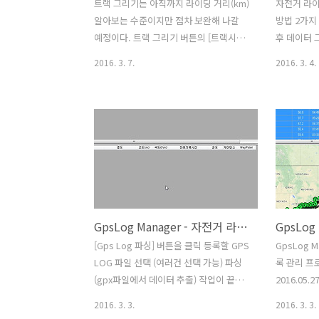
트랙 그리기는 아직까지 라이딩 거리(km)
자전거 라
알아보는 수준이지만 점차 보완해 나갈
방법 2가지 
예정이다. 트랙 그리기 버튼의 [트랙시작]
후 데이터 그
은 편집 불가 모드 클릭 하면 [트랙시작]에
상 : [지도
2016. 3. 7.
2016. 3. 4.
서 [트랙종료]로 변경되면서 지도에 좌표
그리드 뷰 
를 찍을 수 있다. 왼쪽 마우스 버튼으로 클
튼] 클릭 [
릭하면 마커(marker)가 찍힌다. 두번 째
터 그리드 
좌표를 찍을 때 부터는 앞의 좌표와 선으
기록이 표시
로 연결 된다. 좌표를 찍을 때 마다 거리가
쪽) 지점(po
누적이 되어 텍스트 창에 거리(km)가 표
할 수 있다.
시된다. 삭제할 때는 마커(marker)를 선
이터 그리드
택 후 오른 쪽 마우스 버튼을 클릭하면 삭
지정 후 [
제 되며 거리(km)가 차감된다. 마커
도에 블록 
GpsLog Manager - 자전거 라이딩 기록 등록
(marker) 삭제는 마지막 좌표만 가능하
료지점 마다 
고 마커(marker)의 마우스 Drag&Drog
마커를 보여
[Gps Log 파싱] 버튼을 클릭 등록할 GPS
GpsLog 
은 현재 지원되지 않는다. ※ 트랙 그리기
점은 시작
LOG 파일 선택 (여러건 선택 가능) 파싱
록 관리 프
편집 모드에 따라 마우스 드레그 버튼..
시작과 종료 
(gpx파일에서 데이터 추출) 작업이 끝나
2016.05.2
면 완료 메시지 출력 파싱한 데이터는 등
Compact 4
2016. 3. 3.
2016. 3. 3.
록 전 DB에 같은 데이터가 있는지 체크하
https://w