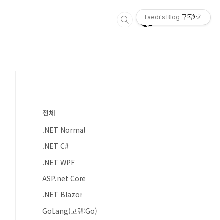
Taedi's Blog
구독하기
전체
.NET Normal
.NET C#
.NET WPF
ASP.net Core
.NET Blazor
GoLang(고랭:Go)