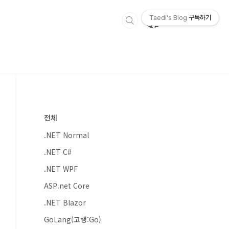
Taedi's Blog
구독하기
전체
.NET Normal
.NET C#
.NET WPF
ASP.net Core
.NET Blazor
GoLang(고랭:Go)