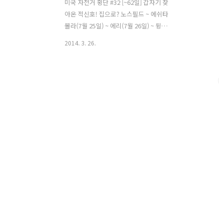
미국 자전거 횡단 #32 [~62일] 갑자기 찾
아온 적신호! 집으로? 노스필드 ~ 에쉬타
볼라(7월 25일) ~ 에리(7월 26일) ~ 뒹케
르크(7월 27일) 어제 저녁 피곤했는지 평
2014. 3. 26.
소보다 아침에 늦게 일어났다. 모텔에 일
찍 도착해서 쉬었는데도 몸이 여전히 무
겁다. 모텔에서 나와서 패달을 밟았는데
10m나 갔을까... 몸이 평소와는 다르다는
것을 직감적으로 느꼈다. 왼쪽 아킬레스
건이 패달을 밟고 회전을 할때 특정 위치
에서 당김을 느꼈다. 통증은 없었는데 어
디 걸렸다 갑자기 펴지는 느낌은 계속 됐
다. 잠시 가던 길을 멈추고 바닥에 앉아서
아킬레스건을 엄지와 검지로 잡은 다음
오므렸다 폈다를 여러번 반복해 봤다. 자
전거를 탈때처럼 그런 느낌은 나지 않았
다. 다시 몇번 동작을 반복하다 뒷꿈치를
완전히 펴봤다. ..