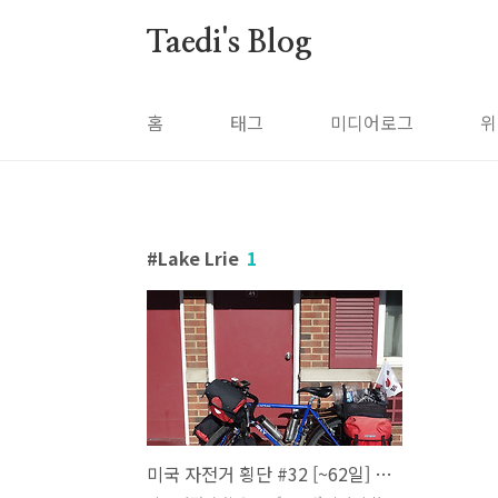
본문 바로가기
Taedi's Blog
홈
태그
미디어로그
위
Lake Lrie
1
미국 자전거 횡단 #32 [~62일] 갑자기 찾아온 적신호! 집으로? (에리, 뒹케르크)