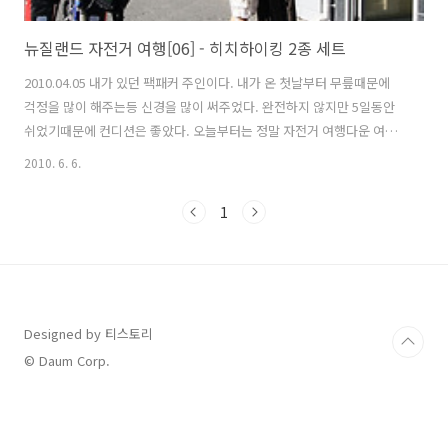
뉴질랜드 자전거 여행[06] - 히치하이킹 2종 세트
2010.04.05 내가 있던 팩패커 주인이다. 내가 온 첫날부터 무릎때문에
걱정을 많이 해주는등 신경을 많이 써주었다. 완전하지 않지만 5일동안
쉬었기때문에 컨디션은 좋았다. 오늘부터는 정말 자전거 여행다운 여행
을 할 수 있을 것 같은 느낌이었다. 아침일찍 백패커를 나섰다. 백패커 주
2010. 6. 6.
인부부에게 환송? 을 받고 힘차게 출발하였다. 어제와 그제 저녁 비가 내
렸지만 오늘은 매우 맑았다. 무릎이 아프지도 않고, 모처럼만에 자전거를
1
타면서 혼자만의 여유도 만끽했다. 무리하지 않기 위해 5Km에 한 번씩
충분한 휴식을 취하고 다시 달렸다. 로토루아를 가기전 첫번째 도시가 캠
브리지이다. 11Km정도면 천천히 가면 1시간내에 갈 수 있을 것 같다.
아... 뿔...사 다시 신호가 오는 왼쪽 무릎의 뻐근함... 과연 ..
Designed by 티스토리
© Daum Corp.