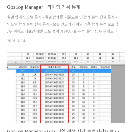
GpsLog Manager - 라이딩 기록 통계
월별 합계 연도별 통계 - 월별 합계를 기준으로 연 합계 출력 전체 통계 -
연도별 합계 출력 전체 통계 - 모든 연도의 라이딩 기록 합계 누적 오르막
: 두 위경도 좌표간 해발 고도 높이 계산(A - B)누적 내리막 : 두 위경도 좌
표간 해발 고도 낮이 계산(B - A)칼로리(kcal)은 자전거 탈 때 소모되는
2016. 3. 14.
칼로리 공식으로 계산 (출처:구글) 계산공식 kcal = 몸무계(Weight) X 평
균속도별 칼로리소모량 X 운동시간(분:Minute) 고도에 따라 칼로리 소모
량이 달라지지만 여기서는 평지를 기준으로 계산한다. 덧) 안드로이드에
서 생성된 *.gpx 파일 파싱에러 수정 2016-03-14 업데이트 :
http://taedi.kr/809
GpsLog Manager - Gpx 파일 생성 시간 로컬시간으로 변경 등록