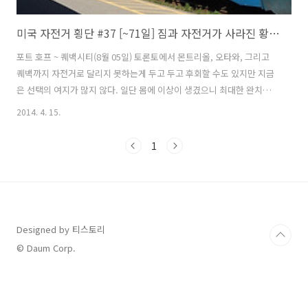
미국 자전거 횡단 #37 [~71일] 짐과 자전거가 사라진 황당 사건
포트 호프 ~ 퀘백시티(8월 05일) 토론토에서 몬트리올, 오타와, 그리고
퀘백까지 자전거로 달리지 못하는게 두고 두고 후회할 수도 있지만 지금
은 선택의 여지가 많지 않다. 일단 몸에 이상이 생겼으니 최대한 완치가
우선이기에 더는 생각할 것도 없이 기차를 타고 이동해야 겠다는 결론을
2014. 4. 15.
내렸다. 몇년 후라도 기회가 생기면 다시 와서 꼭 달려보고 싶은 구간이
다. 아무튼 오늘 코버그(Cobourg)까지는 자전거를 타고 제시간에 가야
1
퀘백(Québec)까지 기차를 타고 갈 수 있다. 빨리 서둘러야 한다. 3일동
안 있으면서 정이 들었는데 이제 고양이들과도 헤어져야 한다. 처음 왔을
때는 도망갔는데 며칠 봤다고 도망가지 않는다. "축지법 이동중..." 지하
에 있던 짐을 챙겨서 다 가지고 올라왔다. "너 언제 여기 올라..
Designed by 티스토리
© Daum Corp.