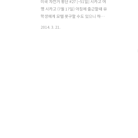
미국 자전거 횡단 #27 [~51일] 시카고 여
행 시카고 (7월 17일) 아침에 출근할때 유
학생에게 모텔 못구할 수도 있으니 하루
더 있기를 부탁했다. 그리고 유학생은 사
2014. 3. 21.
무실로 출근을 하고 난 시카고를 여행하
기 위해 자전거를 타고 다운타운으로 나
왔다. 시카고는 미국에서 3번째로 큰 도시
이며 일리노이에 있으며 오른쪽으로는 미
시간 호수를 끼고 있다. 미시간 호수
(Lake Michigan)의 크기는 5만 7757㎢
이나 되며 남한면적의 60%에 가까운 크
기이고 최대 깊이는 281m이며 5대호중
유일하게 미국 영토안에 있는 호수이다.
실제 내가 접했던 미시간 호수는 바다처
럼 보였다. 시카고는 1871년 10월 8일 일
요일 아침, 소의 뒷발길질에 차인 등불이
떨어져 불이 났고 때마침 남쪽에서 불어
오는 강한 바람에,..