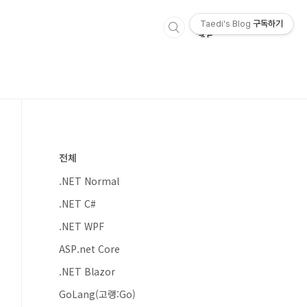
Taedi's Blog
구독하기
전체
.NET Normal
.NET C#
.NET WPF
ASP.net Core
.NET Blazor
GoLang(고랭:Go)