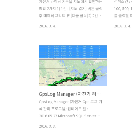
자전거 라이딩 기록을 지도에서 확인하는
검색조건 : 
방법 2가지 1) 1건 : [지도 열기] 버튼 클릭
100, 500
후 데이터 그리드 뷰 [더블 클릭]2) 2건 이
를 출력할 
상 : [지도 열기] 버튼 클릭 후 상단 데이터
일의 전체
2016. 3. 4.
2016. 3. 4.
그리드 뷰 두건 이상 블록 지정후 [트랙 버
선택할 필
튼] 클릭 [지도 열기] 버튼 클릭 상단 데이
이유는 로
터 그리드 뷰에서 1건 더블 클릭 지도에
부하를 줄이
기록이 표시 되며 시작(왼쪽)과 종료(오른
값은 100건
쪽) 지점(point)을 마커(marker)로 확인
도상에 위경도
할 수 있다. 2건 이상 확인 할 때는 상단 데
이터 그리드 뷰에서 여러 건을 블록으로
지정 후 [트랙 보기] 버튼을 클릭한다. 지
도에 블록 지정한 건수 만큼 표시 되며 종
GpsLog Manager (자전거 라이딩 GPS 로그 기록 관리) 배포
료지점 마다 마커(marker)로 구분한다.
마커를 보여줄 때 1건 표시할 때와 다른
GpsLog Manager (자전거 Gps 로그 기
점은 시작지점의 표시 유무이다.한건은
록 관리 프로그램) 업데이트 일 :
시작과 종료 ..
2016.05.27 Microsoft SQL Server
Compact 4.0
2016. 3. 3.
https://www.microsoft.com/ko-