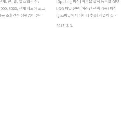
전체, 년, 월, 일 조회건수 :
[Gps Log 파싱] 버튼을 클릭 등록할 GPS
, 1000, 3000, 전체 지도에 로그
LOG 파일 선택 (여러건 선택 가능) 파싱
때는 조회건수 상관없이 선택
(gpx파일에서 데이터 추출) 작업이 끝나
건수를 가지고 뿌리기 때문에
면 완료 메시지 출력 파싱한 데이터는 등
2016. 3. 3.
요는 없다.조회건수를 추가한
록 전 DB에 같은 데이터가 있는지 체크하
그 데이터만 확인시 조금이라도
여 표시되고 중복저장을 방지한다. 빨간
기 위해서다. 조회건수 초기
색이 중복된 데이터이고 파란색이 신규데
 Gps Log 데이터의 단건은 지
이터이다. 등록후 신규 데이터 4건만 등록
 좌표 1점(point)
되면 된다. 등록완료 메시지 창을 닫으면
파싱한 임시 데이터는 화면에서 삭제된
다. 17 ~ 21일 까지 4건만 등록이 되었다.
참고로 8.15일 두건의 데이터는 각기 다
른 날짜의 데이터를 같은 시간에 한꺼번
에 가민 기록관리 사이트에 등록하여서
그렇다. 지도에서 확인은 2가지 방법이 있
다. 1. 상단 데이터 그리드 뷰에서 한건 더
블 클릭하면 되는데 지도를 열지 않고 더
블클릭하면 메..