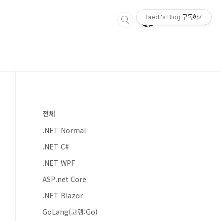
Taedi's Blog
구독하기
전체
.NET Normal
.NET C#
.NET WPF
ASP.net Core
.NET Blazor
GoLang(고랭:Go)