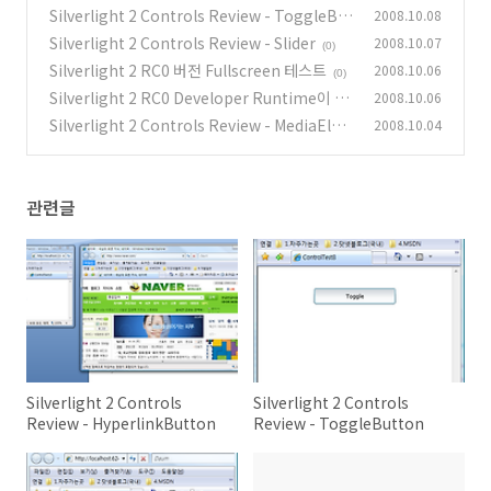
Button
Silverlight 2 Controls Review - ToggleBut
2008.10.08
(0)
ton
Silverlight 2 Controls Review - Slider
2008.10.07
(0)
(0)
Silverlight 2 RC0 버전 Fullscreen 테스트
2008.10.06
(0)
Silverlight 2 RC0 Developer Runtime이 다
2008.10.06
시 릴리즈 되었습니다.
Silverlight 2 Controls Review - MediaEle
2008.10.04
(0)
ment
(0)
관련글
Silverlight 2 Controls
Silverlight 2 Controls
Review - HyperlinkButton
Review - ToggleButton