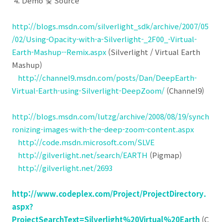
4. Demo 및 Source
http://blogs.msdn.com/silverlight_sdk/archive/2007/05
/02/Using-Opacity-with-a-Silverlight-_2F00_-Virtual-
Earth-Mashup--Remix.aspx
(Silverlight / Virtual Earth
Mashup)
http://channel9.msdn.com/posts/Dan/DeepEarth-
Virtual-Earth-using-Silverlight-DeepZoom/
(Channel9)
http://blogs.msdn.com/lutzg/archive/2008/08/19/synch
ronizing-images-with-the-deep-zoom-content.aspx
http://code.msdn.microsoft.com/SLVE
http://gilverlight.net/search/EARTH
(Pigmap)
http://gilverlight.net/2693
http://www.codeplex.com/Project/ProjectDirectory.
aspx?
ProjectSearchText=Silverlight%20Virtual%20Earth
(C