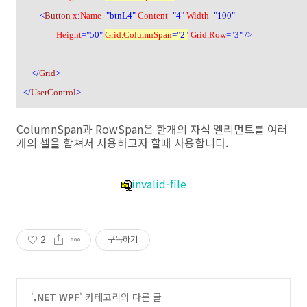
<
Button
x
:
Name
="btnL4"
Content
="4"
Width
="100"
Height
="50"
Grid.ColumnSpan
="2"
Grid.Row
="3" />
</
Grid
>
</
UserControl
>
ColumnSpan과 RowSpan은 한개의 자식 엘리먼트를 여러
개의 셀을 합쳐서 사용하고자 할때 사용합니다.
invalid-file
2
구독하기
'
.NET WPF
' 카테고리의 다른 글