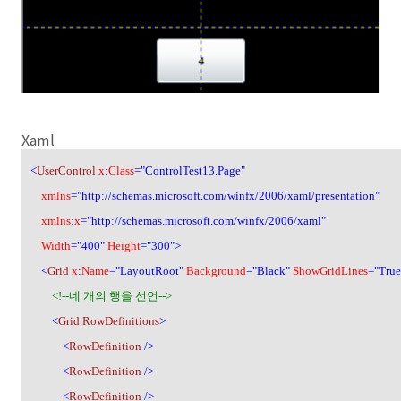
Xaml
<
UserControl
x
:
Class
="ControlTest13.Page"
xmlns
="http://schemas.microsoft.com/winfx/2006/xaml/presentation"
xmlns
:
x
="http://schemas.microsoft.com/winfx/2006/xaml"
Width
="400"
Height
="300">
<
Grid
x
:
Name
="LayoutRoot"
Background
="Black"
ShowGridLines
="True
<!--
네 개의 행을 선언
-->
<
Grid.RowDefinitions
>
<
RowDefinition
/>
<
RowDefinition
/>
<
RowDefinition
/>