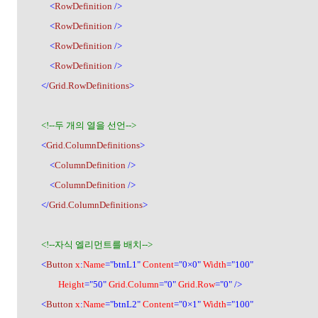
<
RowDefinition
/>
<
RowDefinition
/>
<
RowDefinition
/>
<
RowDefinition
/>
</
Grid.RowDefinitions
>
<!--
두 개의 열을 선언
-->
<
Grid.ColumnDefinitions
>
<
ColumnDefinition
/>
<
ColumnDefinition
/>
</
Grid.ColumnDefinitions
>
<!--
자식 엘리먼트를 배치
-->
<
Button
x
:
Name
="btnL1"
Content
="0
×
0"
Width
="100"
Height
="50"
Grid.Column
="0"
Grid.Row
="0" />
<
Button
x
:
Name
="btnL2"
Content
="0
×
1"
Width
="100"