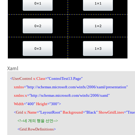
Xaml
<
UserControl
x
:
Class
="ControlTest13.Page"
xmlns
="http://schemas.microsoft.com/winfx/2006/xaml/presentation"
xmlns
:
x
="http://schemas.microsoft.com/winfx/2006/xaml"
Width
="400"
Height
="300">
<
Grid
x
:
Name
="LayoutRoot"
Background
="Black"
ShowGridLines
="True
<!--
네 개의 행을 선언
-->
<
Grid.RowDefinitions
>