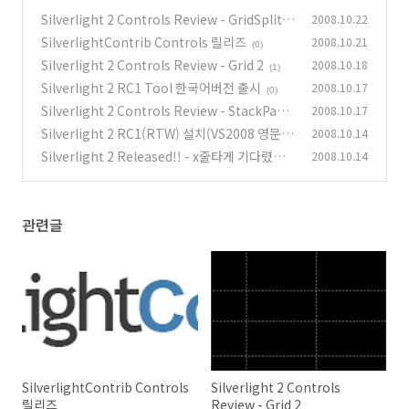
Silverlight 2 Controls Review - GridSplitte
2008.10.22
r
SilverlightContrib Controls 릴리즈
2008.10.21
(0)
(0)
Silverlight 2 Controls Review - Grid 2
2008.10.18
(1)
Silverlight 2 RC1 Tool 한국어버전 출시
2008.10.17
(0)
Silverlight 2 Controls Review - StackPane
2008.10.17
l
Silverlight 2 RC1(RTW) 설치(VS2008 영문버
2008.10.14
(0)
전 기준)
Silverlight 2 Released!! - x줄타게 기다렸습
2008.10.14
(0)
니다.
(0)
관련글
SilverlightContrib Controls
Silverlight 2 Controls
릴리즈
Review - Grid 2