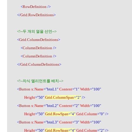
<
RowDefinition
/>
</
Grid.RowDefinitions
>
<!--
두 개의 열을 선언
-->
<
Grid.ColumnDefinitions
>
<
ColumnDefinition
/>
<
ColumnDefinition
/>
</
Grid.ColumnDefinitions
>
<!--
자식 엘리먼트를 배치
-->
<
Button
x
:
Name
="btnL1"
Content
="1"
Width
="100"
Height
="50"
Grid.ColumnSpan
="2"
/>
<
Button
x
:
Name
="btnL2"
Content
="2"
Width
="100"
Height
="50"
Grid.RowSpan
="4"
Grid.Column
="0" />
<
Button
x
:
Name
="btnL3"
Content
="3"
Width
="100"
Height
="50"
Grid.RowSpan
="4"
Grid.Column
="2" />