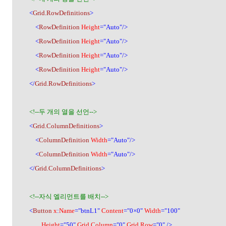
<
Grid.RowDefinitions
>
<
RowDefinition
Height
="Auto"/>
<
RowDefinition
Height
="Auto"/>
<
RowDefinition
Height
="Auto"/>
<
RowDefinition
Height
="Auto"/>
</
Grid.RowDefinitions
>
<!--
두 개의 열을 선언
-->
<
Grid.ColumnDefinitions
>
<
ColumnDefinition
Width
="Auto"/>
<
ColumnDefinition
Width
="Auto"/>
</
Grid.ColumnDefinitions
>
<!--
자식 엘리먼트를 배치
-->
<
Button
x
:
Name
="btnL1"
Content
="0
×
0"
Width
="100"
Height
="50"
Grid.Column
="0"
Grid.Row
="0" />