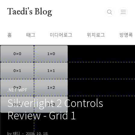
본문 바로가기
Taedi's Blog
홈
태그
미디어로그
위치로그
방명록
.NET WPF
Silverlight 2 Controls
Review - Grid 1
by 태디
2008. 10. 18.