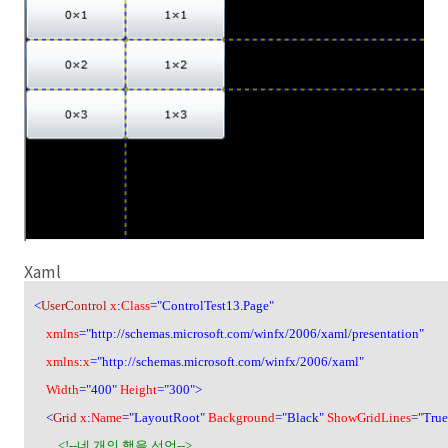
Xaml
<
UserControl
x
:
Class
="ControlTest13.Page"
xmlns
="http://schemas.microsoft.com/winfx/2006/xaml/presentation"
xmlns
:
x
="http://schemas.microsoft.com/winfx/2006/xaml"
Width
="400"
Height
="300">
<
Grid
x
:
Name
="LayoutRoot"
Background
="Black"
ShowGridLines
="True
<!--
네 개의 행을 선언
-->