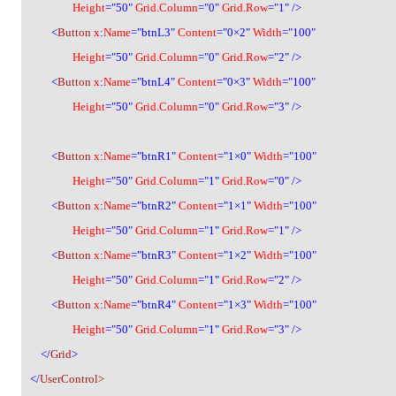
Height
="50"
Grid.Column
="0"
Grid.Row
="1" />
<
Button
x
:
Name
="btnL3"
Content
="0
×
2"
Width
="100"
Height
="50"
Grid.Column
="0"
Grid.Row
="2" />
<
Button
x
:
Name
="btnL4"
Content
="0
×
3"
Width
="100"
Height
="50"
Grid.Column
="0"
Grid.Row
="3" />
<
Button
x
:
Name
="btnR1"
Content
="1
×
0"
Width
="100"
Height
="50"
Grid.Column
="1"
Grid.Row
="0" />
<
Button
x
:
Name
="btnR2"
Content
="1
×
1"
Width
="100"
Height
="50"
Grid.Column
="1"
Grid.Row
="1" />
<
Button
x
:
Name
="btnR3"
Content
="1
×
2"
Width
="100"
Height
="50"
Grid.Column
="1"
Grid.Row
="2" />
<
Button
x
:
Name
="btnR4"
Content
="1
×
3"
Width
="100"
Height
="50"
Grid.Column
="1"
Grid.Row
="3" />
</
Grid
>
</
UserControl>