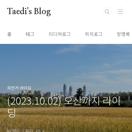
본문 바로가기
Taedi's Blog
홈
태그
미디어로그
위치로그
방명록
자전거 라이딩
(2023.10.02) 오산까지 라이
딩
by 태디
2023. 10. 2.