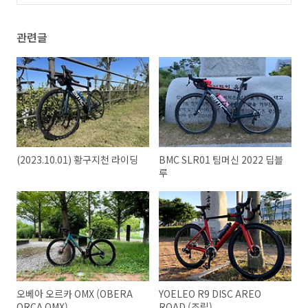
관련글
(2023.10.01) 황구지천 라이딩
BMC SLR01 팀머신 2022 딥블
루
오베아 오르카 OMX (OBERA
YOELEO R9 DISC AREO
ORCA OMX)
ROAD (조립)