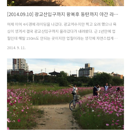
[2014.09.10] 광교산입구까지 왕복후 동탄까지 야간 라이딩
어제 이어 4시경에 라이딩을 나갔다. 광교저수지만 찍고 오려 했으나 욕
심이 생겨서 결국 광교산입구까지 올라갔다가 내려왔다. 근 1년만에 업
힐인데 해발 150m도 안되는 곳이지만 업힐이라는 생각에 자연스럽게 몸
이 반응을 한다. 몇km 안되는 짧은 거리... 생각보다 금방 올라왔다. 벤치
2014. 9. 11.
에 앉아서 쉬다가 내려왔는데 내려오는 길은 내리막이라 가속이 붙어 일
사천리로 내려왔다. 광교저수지 입구에서 파는 호떡과 국화방 호떡은 기
름이 없어서 단백하고 맛있었다. 국화빵도 그런데로 먹을만 했다. 광교산
에서 시작된 수원천은 광교저수지에서 담수로 있다가 수원시의 중심을
흘러간다. 화홍문(華虹門) 근처 커피점에서 아메리카노를 주문했다. 또
휴식... 아메리카노 한잔 하면서 잠깐의 여유를 즐긴다. 얼핏 7~8년만에
대학교 후배..