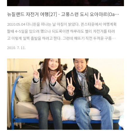
뉴질랜드 자전거 여행[27] - 고풍스런 도시 오아마르(Oamaru)
2010.05.04 더니든을 떠나는 날 아침이 밝았다. 퀸스타운에서 여행계획
짤때 4~5일을 있으려 했으나 되도록이면 하루라도 빨리 자전거를 타려
고 이렇게 일찍 출발을 하려고 한다. 그런데 해뜨기 직전 두꺼운 구름이
잔뜩 하늘을 가리고 있다. 이거 공포영화에 나오는 사크시티 같다. 아침
2010. 7. 11.
식사와 차 한잔을 하고 짐을 모두 정리했다. 더니든을 막 지나고 나니 오
르막이 시작된다. 여기에다 비도 같이 내린다. 모처럼 자전거 타고 출발
했는데 날씨가 도와주질 않는다. 더니든 도착했을때도 비가 왔는데 떠날
때도 비가 온다. 오르막길을 꽤 올라온 것 같은데 앞에는 큰산 하나가 버
티고 있다. 아침일찍 일어나서 준비한 쌂은계란을 체력보충을 위해 먹었
다. 더니든에서 출발한지 한시간 정도 된것 같은데... 1Km 정도 되는 오
르..