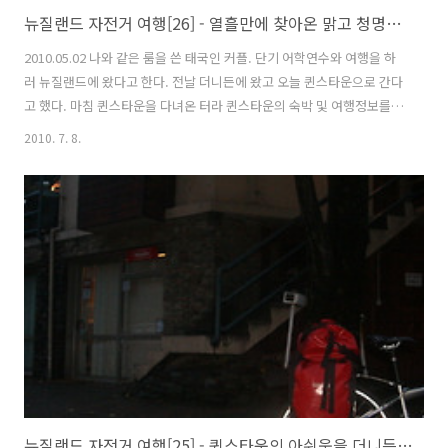
뉴질랜드 자전거 여행[26] - 열흘만에 찾아온 맑고 청명한 하늘
2010.05.02 나와 같은 룸을 쓴 태국인 커플. 단기 어학연수와 여행을 하
러 뉴질랜드에 왔다고 한다. 전날 더니든에 왔고 오늘 퀸스타운으로 간다
고 했다. 마침 퀸스타운을 다녀온 터라 퀸스타운의 숙박 및 여행정보를
알려주었다. 백패커 간판에 각국의 국기가 그려져 있는데 아쉽게 우리나
2010. 7. 8.
라 태극기는 없었다. 과거 한국인이 꽤 많이 다녀 간 흔적이 여기저기 남
아 있는데 태극기가 없다니 좀 아쉽다. 퀸스타운부터 근 10여일간 하루
도 빠짐없이 비가 왔다. 모처럼 맑은 날씨에 더니든을 아주 느린걸음으로
돌아보기로 했다. 파란 하늘에 구름 한 점 없다. 그에 따라 내 기분도 생쾌
해 지는 것 같은 느낌이 든다. 가파른 언덕에 지어진 집들이 참 신기하게
느껴질 지경이다. 여유로운 일요일 아침. 거리에는 차가 많지 않다..
뉴질랜드 자전거 여행[25] - 퀸스타운의 아쉬움을 더니든에서...