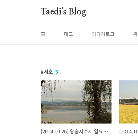
본문 바로가기
Taedi's Blog
홈
태그
미디어로그
위
서호
3
[2014.10.26] 왕송저수지 일요일 라이딩