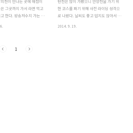
학의천이 만나는 곳에 매점이
탄천은 많이 가봤으니 안양천을 가기 위
은 그곳까지 가서 라면 먹고
한 코스를 짜기 위해 사전 라이딩 성격으
고 한다. 왕송저수지 가는 길
로 나왔다. 날씨도 좋고 덥지도 않아서 자
야구 신생구단 KT wiz 구단
전거 타기에는 안성 맞춤이었다. 도청오
6.
2014. 9. 19.
. 2012년에 창단됐으며 열번
거리에서 고등동을 지나 화서역 방향으로
. 구단의 마스코트는 마법사
올라가다가 서호와 바로 연결되어 있는
2015)년부터 1군리그에 참가
육교를 넘어갔다. 서호를 몇바퀴 돈다음
1
고 수원시를 연고지로 한다. 난
아이스크림을 먹으면서 30분정도 의자에
거즈를 응원하는데 내가 살고
앉아 쉬었다. 서호 뚝방길은 포장이 되어
팀이니 잘 되길 희망한다. 왕송
있지 않지만 토양이 단단하게 다져 있어
의 들녘은 계절의 변화에 맞
서 자전거 타기에는 무리가 없는 길이다.
로 옷을 갈아입었다.
그리고 반대편은 자전거 길과 보행로가
ww.youtube.com/watch?
같이 만들어져 있고 나무들이 좌우로 심
Ddd5U4 의왕 조류 생태과학관
어져 있어 더운 여름에도 라이딩이나 걷
이스 아메리카노 마시면서 숨을
기 운동을 할 수 있다. 농촌진흥청 서호에
왕송저수지와 한국교통대학교를
서 의왕의 왕송저수지까지 오는길은 자전
리를 지나면 위험한 고가도로를
거길이 잘 만들어져 있어서 어렵지 않게
천 방향으로 쉽게..
찾아 올 수 있었다. 왕송저수지 주변을 둘
레길 코스..