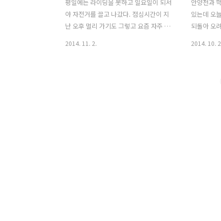
평일에는 라이딩을 못하고 일요일이 되서
안양천과 
야 자전거를 끌고 나갔다. 점심시간이 지
있는데 오늘
난 오후 멀리 가기도 그렇고 요즘 자주 가
되돌아 오려
는 서호와 왕송저수지까지 가보기로 했
에 한국프로
2014. 11. 2.
2014. 10. 2
다. 비가 온다는 예보는 있었으나 구름만
버스를 봤다
꼈을뿐 혹시나 하는 마음으로 출발했다.
째 구단이다
이제 가을도 어느덧 끝자락이라 그런지
이고 내년(
나무도 서서히 겨울 채비를 하고 있다. 왕
한다. 그리
송저수지 주변을 빙빙 돌면서 밴치가 보
기아 타이
이면 잠시 쉬고를 반복 했다. 의왕시 조류
있는 곳의 
생태과학관 앞에 있는 테이크아웃 포장마
저수지 주변
차에서 아메리카노 한잔 마시려 했는데
게 황금색으
줄서 있는 사람들이 많아서 근처에 있는
http://w
커피점으로 왔다. 아이스 아메리카노를
v=L0yos
주문하려 했는데 그만 뜨거운 것으로 주
앞에서 아
문을 하고 말았다. 아!! 이게 아닌데...ㅠ.
돌렸다. 
ㅠ 커피점 뒷뜰에 테이블이 있어서 자전
잇는 굴다
거를 끌고 돌아가 앉아서 뜨거운 커피를
피해서 안양
마셨다..