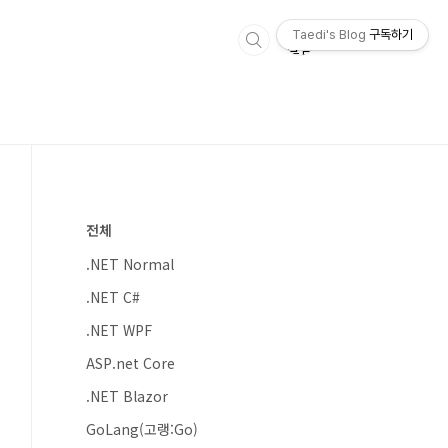
Taedi's Blog
구독하기
전체
.NET Normal
.NET C#
.NET WPF
ASP.net Core
.NET Blazor
GoLang(고랭:Go)