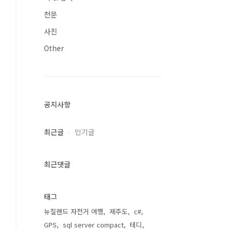
천문
사진
Other
공지사항
최근글
인기글
최근댓글
태그
뉴질랜드 자전거 여행
제주도
c#
GPS
sql server compact
테디