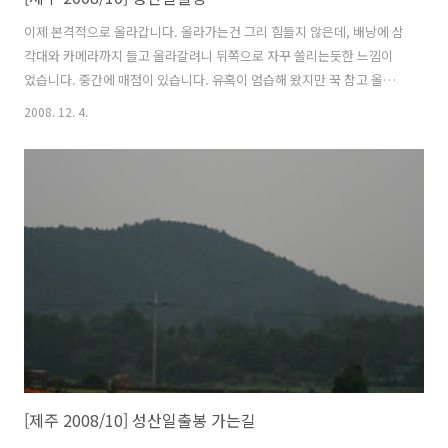
이제 본격적으로 올라갑니다. 올라가는건 그리 힘들지 않은데, 배낭에 삼
각대와 카메라까지 들고 올라갈려니 뒤쪽으로 자꾸 쏠리는듯한 느낌이
었습니다. 중간에 매점이 있습니다. 유혹이 엄습해 왔지만 꾹 참고 올라
갔습니다. 돌계단이 계속 이어집니다. 제주도가 화산섬이라 돌도 구멍이
2008. 12. 4.
송송나있는 화산암입니다. 마을과 주차장이 한눈에 들어옵니다. 이날 날
씨는 정말 최악이었습니다. 바람도 많이 불고 올라가면 올라갈수록 계단
의 경사는 심해졌습니다. 다리도 후들후들... 매표소쪽을 보니 올라오는
사람이 한두사람씩 점점 많아졌습니다. 드뎌 정상입니다. 약간 실망 ㅡ
ㅡ; 이건 뭐 날씨도 좋지 않고, 안개만 자욱하게 끼고 최악이었습니다. 내
려오는 길에 아까 봤던 매점에서 음료수를 마시고 아주머니와 30여분 대
화를 나누다가 내려왔..
[제주 2008/10] 성산일출봉 가는길