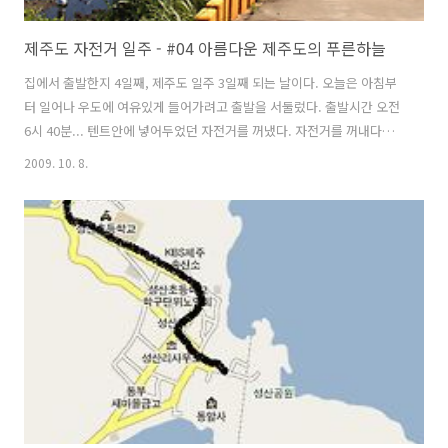
제주도 자전거 일주 - #04 아름다운 제주도의 푸른하늘
집에서 출발한지 4일째, 제주도 일주 3일째 되는 날이다. 오늘은 아침부
터 일어나 우도에 여유있게 들어가려고 출발을 서둘렀다. 출발시간 오전
6시 40분... 텐트안에 넣어두었던 자전거를 꺼냈다. 자전거를 꺼내다가
그만 앞바퀴 QR에 있던 스프링이 흔적도 없이 없어져 버렸다. 아뿔사! 날
2009. 10. 8.
은 아직 어둡고, 잔디밭 위라 검은색의 조그만 스프링은 눈에 보이지도
않았다. 그 순간 별밖에 보이지 않았다. 전날 앞바퀴를 빼면서 QR을 너무
많이 풀렀던게 화근이었다. 한 20여분을 텐트 안과 밖을 살피던 중에 스
프링 하나는 휠의 스포크에 걸려있었고, 나머지 하나는 자전거 주위에 있
었다. 불행중 다행으로 불쌍사를 겪지 않고 무사히 조립을 마친후 출발을
할 수 있었다. 아침부터 생난리를 피고 나서 보니 오늘 하루도 순탄..