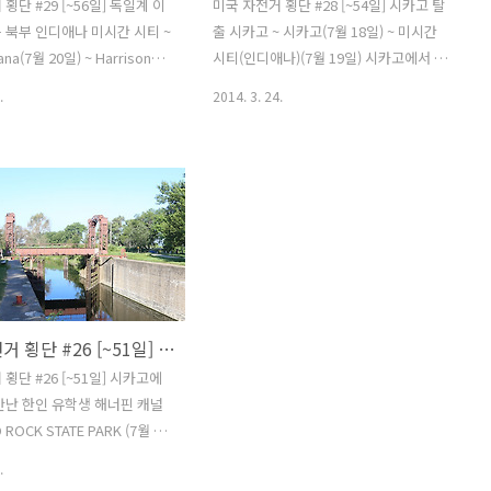
횡단 #29 [~56일] 독일계 이
미국 자전거 횡단 #28 [~54일] 시카고 탈
 북부 인디애나 미시간 시티 ~
출 시카고 ~ 시카고(7월 18일) ~ 미시간
na(7월 20일) ~ Harrison
시티(인디애나)(7월 19일) 시카고에서 이
te Park(7월 21일) 나무들이 많
틀동안 즐겁게 보내다 간다. 우리나라 음
.
2014. 3. 24.
사이 집들이 있는 한적한 곳을
식도 많이 먹고 시카고의 유명한 관광명
제 게리(Gary)를 지나온 이
소도 두루 둘러봤다. 오늘 시카고를 떠나
농가 지역이 나왔는데 이곳부터
기전 할일이 있는데 다 하고 난 다음 시카
많이 거주하는 지역이다. 갑자
고를 빠져나갈 수 있을지는 미지수다 카
 꺼져 버렸다 배터리를 새것으
메라와 일부 물건을 한국으로 택배 보내
 알았는데 그게 아닌것 같았다.
야 하고, 자전거 샵에 들러서 장갑도 사야
교체하려고 커버를 여는 순간
하고 어제 오라던 한인식당도 가야 한다.
메모리 카드가 풀숲으로 날아
택배는 꼭 보내야 하는데 한인식당은 안
 이거 갑자기 앞이 노래진다. 메
가도 되긴 하지만 조금 고민이 된다. 유학
미국 자전거 횡단 #26 [~51일] 시카고에서 우연히 만난 한인 유학생 (줄리엣, 시카고)
 없어도 GPS로그는 기록이
생 출근시간에 맞춰서 채비를 하고 나왔
를 볼 수 없기 때문에 눈 뜬 장
다. 이틀전에 인사드렸던 한인세탁소에
횡단 #26 [~51일] 시카고에
나 마찬가지다. 이리저리 찾
가서 간다는 말씀도 드리고 유학생과도
만난 한인 유학생 해너핀 캐널
에 보이질 않았다. 검..
마지막 인사를 하고 헤어졌다. 아직 시간
 ROCK STATE PARK (7월 14
도 이르고 뭐부터 해야할지 고..
(7월 15일) ~ 시카고(7월 16
.
 해너핀 캐널을 따라 이동할 예