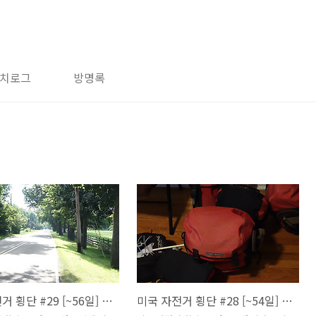
치로그
방명록
미국 자전거 횡단 #29 [~56일] 독일계 이민자가 많은 북부 인디애나
미국 자전거 횡단 #28 [~54일] 시카고 탈출 (시카고, 미시간시티)