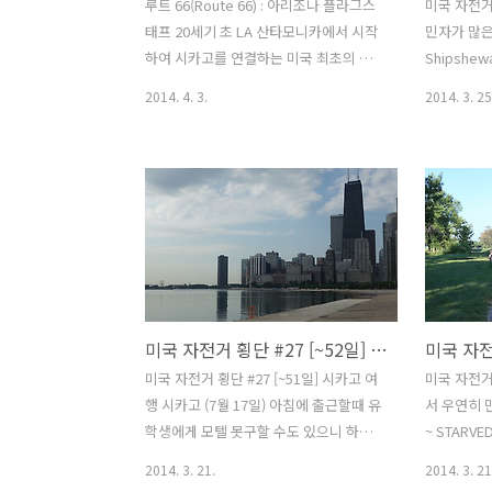
루트 66(Route 66) : 아리조나 플라그스
미국 자전거 
태프 20세기 초 LA 산타모니카에서 시작
민자가 많은
하여 시카고를 연결하는 미국 최초의 대
Shipshewa
륙횡단 고속도로이다. 길이는
Lake Sta
2014. 4. 3.
2014. 3. 25
3,940km(2,448mile) 이며 1926년에 공
고 그 사이
사를 시작하여 12년만에 완성되었다.
지나왔다. 어
1930년대 미국 대공황때 수 많은 사람들
후부터는 
이 이길을 따라 서부로 새로운 기회를 찾
는 백인이 
아 떠났다. 출처 : Google 지금은 수 많은
기 GPS가
도로들이 동서로 연결되고 루트 66의 명
로 넣은 줄
성은 점차 역사의 뒤안길로 잊혀지고 있
배터리를 
다. 하지만 옛 루트 66을 따라 번성하였던
안에 있던 
마을들은 루트 66의 역사를 관광상품으로
가 버렸다.
미국 자전거 횡단 #27 [~52일] 시카고 여행
만들어 과거의 영광을 되찾으려 노력을
모리 카드가
하고 있다.
되지만 지도
미국 자전거 횡단 #27 [~51일] 시카고 여
미국 자전거 
님이 된것이
행 시카고 (7월 17일) 아침에 출근할때 유
서 우연히 
아봤지만 눈
학생에게 모텔 못구할 수도 있으니 하루
~ STARVED
더 있기를 부탁했다. 그리고 유학생은 사
일) ~ 줄리엣
2014. 3. 21.
2014. 3. 21
무실로 출근을 하고 난 시카고를 여행하
일) 오늘도