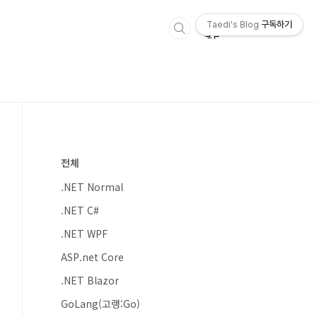
Taedi's Blog
구독하기
전체
.NET Normal
.NET C#
.NET WPF
ASP.net Core
.NET Blazor
GoLang(고랭:Go)