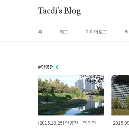
본문 바로가기
Taedi's Blog
홈
태그
미디어로그
위
안양천
6
[2015.10.25] 안양천 ~ 학의천 ~ 양재천 ~ 탄천
[2015.