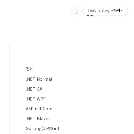
Taedi's Blog
구독하기
전체
.NET Normal
.NET C#
.NET WPF
ASP.net Core
.NET Blazor
GoLang(고랭:Go)