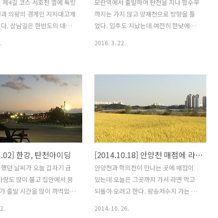
 제4길 코스 서호천 옆에 둑방
모란역에서 출발하여 탄천을 지나 합수부
원과 의왕의 경계인 지지대고개
까지는 가지 않고 양재천으로 방향을 틀
다. 삼남길은 한반도의 대동
었다. 입추도 지났는데 여전히 한낮에는
에서 해남을 거쳐 제주 관덕
여름의 햇살이 가득하다. 그래도 땀은 나
.
2016. 3. 22.
 길이며 조선시대 10대 간선
지만 가끔씩 불어오는 시원한 바람에 자
 길이다. 삼남 : 호서(충청도),
전거를 타기에 좋은날이다. 양재천은 강
), 영남(경사도) 지방을 일컷
남과 서초를 지나 과천까지 이어진다. 주
천은 북수원의 중심을 관통하
변에 아파트가 밀집되어 있어 쾌적하고
작은 광교산의 파장저수지로부터
안양천이나 탄천에 비해 관리가 잘 되어
9월 말이 되니까 이제 푸르렀던
있다. 길도 잘 정비되어 있고 일부구간은
낙옆이 되어 바닥으로 떨어지고
일방통행이라 맞은편에서 오는 자전거와
 만 지나면 점차 싸늘해 지고 올
부딪힐 걱정은 하지 않아도 된다. 강남 부
로 치닫는다. 의왕시에서 조
자들중 부자들만 산다는 도곡동 타워펠리
11.02] 한강, 탄천아이딩
[2014.10.18] 안양천 매점에 라면 먹고 오기
 작년까지만 해도 왼쪽에 나
스 가끔 뉴스에 등장하는 곳이기도 하다.
 심어져 있었는데 자 베어버
부럽진 않지만 저런곳에서의 삶은 어떨지
했던 날씨가 오늘 갑자기 급
안양천과 학의천이 만나는 곳에 매점이
 더울 때는 수풀이 있어 바람이
궁금하긴 하다. 서초와 강남을 지나 과천
바람도 많이 불고 집안에서 뭉
있는데 오늘은 그곳까지 가서 라면 먹고
한 장소였는데 나무들이 베어지
가기 전까지는 시골 풍경이 이어진다. 앞
가 출발 시간을 많이 까먹었
되돌아 오려고 한다. 왕송저수지 가는 길
럽기만 하다. 안양천 ..
서 오던곳과는 많이 달라 보인다. 전방에
 한바퀴 돌고 오려고 하는데 안
에 한국프로야구 신생구단 KT wiz 구단
2.
2014. 10. 26.
관악산이..
탄천 시작지점 부터 시작하면
버스를 봤다. 2012년에 창단됐으며 열번