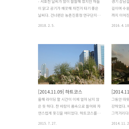
- 서호천 날씨가 많이 쌀쌀해 졌지만 하늘
경기 삼남길
이 맑고 공기가 깨끗해 자전거 타기 좋은
길이며 수
날씨다. 건너편은 농촌진흥청 연구단지,
까지 이어진
오른쪽에는 아파트가 있고 그 가운데로
맥으로 한양
2018. 2. 5.
2016. 4. 10
개천이 흐른다. 서호천만 놓고 보면 잘 가
정에 이르는
꾸어져 있어서 주변의 도시적인 분위기와
로중 가장 긴
는 상반된 느낌이다. - 서호천 상류 성대
호남(전라도
에서 지지대고개까지 가는길 왼쪽에 자전
는 말 서호
거 길이 만들어져 있다. 정비는 잘 되어 있
며 그 시
는데 중앙선이 없어 아쉽다. - 지지대고개
시작한다. 
휴개소 지지대고개를 넘어가면 바로 의왕
나무잎은 
이다. 휴개소에서 김밥과 음료수로 아침
있다. 한달
식사를 하면서 잠시 휴식을 취했다. 수원
해도 막바지
[2014.11.09] 하트코스
[2014.
과 의왕의 경계 자전거 길을 따라 계속 가
성한 산들길
면 안양천에 진입할 수 있다. 안양천과 학
무들이 많이
올해 라이딩 할 시간이 이제 얼마 남지 않
그동안 따듯
의천 합수부, 안양천에 유일하게 있는 편
린거 같다.
은 듯 하다. 찬 바람이 몸속으로 들어와 자
강하였다. 
의점이라 자전거 라이더들이 많이 찾는
불면 시원
연스럽게 옷깃을 여미었다. 하트코스를
그적거리다
곳이다. 일종의 자전거 라이더들의 만..
니 을씨년 스
돌기 위해 명학역까지 전철을 타고 가서
다. 한강을
2015. 7. 27.
2014. 11. 2
안양천과 학의천 합수부로 이동했고 출발
양천이나 