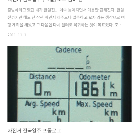
출발하려고 했던 때가 한달전... 계속 늦어지면서 마음만 급해진다. 한달
전까지만 해도 난 잠깐 쉬면서 제주도나 일주하고 오자 라는 생각으로 여
행 계획을 세웠고 그 다음엔 다시 일터로 복귀하는 것이 목표였다. 조금
이라도 필요없는 기간을 줄여서 내년에 떠나게 될 세계일주 계획에 조금
2011. 11. 1.
이라도 차질이 생기면 안된다라는 생각으로 모든 일정을 계획했다. 그러
나 사람 마음이 어찌 그러한가... 서있으면 앉고 싶고, 앉으면 당연 눞고
싶고 것이 사람 마음이 아닌가... 욕심은 계속 커지게 마련인 것이다. 그
리하여 제주도 일주에서 땅끝찍기로 또 전국일주로 점점 계획이 커져만
갔다. 정말 날씨가 좋았던 8월 말부터 9월초... 밍기적거리는 바람에 시
간은 화살처럼 빠르게 지나갔다. 아 이러면 안되는데... "쩌~엉말! 이러
면..
자전거 전국일주 프롤로그