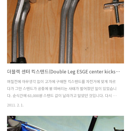
더블렉 센터 킥스텐드(Double Leg ESGE center kickstand)
며칠전에 아무생각 없이 고가에 구매한 킥스텐드를 자전거에 맞게 자르
다가 그만 스텐드가 공중에 붕 떠버리는 사태가 벌어졌던 일이 있었습니
다. 순식간에 63,000원 스텐드 값이 날라가고 말았던 것입니다. 다시 사
야되나 말아야 되나 며칠동안 고민하다가 결국 지르고 말았습니다. 택배
2011. 2. 1.
로 주문하면 설연휴 때문에 다음주까지 기다려야 하기때문에 우선 온라
인 주문 및 입금을 하고 퇴근후 시티바이크 오프라인 매장에 직접 찾아간
다고 미리 전화를 해두었습니다. 집에 와서 실패작이 되버린 스텐드와 새
로 사온 두 놈을 놓고 보니... 맴(?)이 참 그랬습니다. 자르기전.... 이번엔