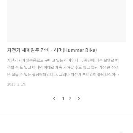
자전거 세계일주 장비 - 허머(Hummer Bike)
자전거 세계일주용으로 꾸미고 있는 허머입니다. 중간에 다른 모델로 변
경될 수 도 있고 아니면 이대로 계속 가져갈 수도 있고 일단 가장 큰 장점
은 접을 수 있는 폴딩형태입니다. 그러나 자전거 프레임이 폴딩방식이긴
하지만 프레임 자체가 일반 MTB 프레임보다 무거운게 단점이기도 합니
2010. 1. 19.
다. 현재 다른 모델을 고려중인 이유가 프레임이 무거워서 자전거 전체
무게가 올라간다는 것입니다. 자전거가 무거우면 주행능력이 많이 떨어
1
2
지기 마련인데... 페니어 기타 이것저것 자전거에 장착하면 어차피 무거
워지는것은 매 한 가지 이겠지만 말입니다. 아무튼 올해 상반기까지 좀
더 타보다가 모델교체는 그 다음에 고려해 봐야겠습니다.