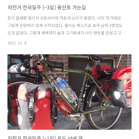
자전거 전국일주 [~3일] 몽산포 가는길
잠이 들때쯤 멀리서 오토바이와 자동차 소리가 들렸다. 나의 첫 야영은
그렇게 순탄하지 않게 시작되었다. 들리는 목소리로 보아 남자 3명정도
인것 같았다. 그렇게 새벽까지 술과 고기냄새가 나의 텐트를 감쌌고 고성
이 이어졌다. 별일은 없었지만 피곤하고 짜증스러운 야영의 첫밤을 보냈
2011. 11. 4.
더니 둘째날 아침은 몸이 무거운 상태에서 깨어났다. 쌂은계란과 어제 산
사과 1개로 아침식사를 대신했다. 야영을 하기에 비교적 좋은 날씨지만
새벽과 아침엔 조금 쌀쌀해서 얇은 침낭을 가져온 나로서는 한기까지 느
껴야 했다. 그래서 이것저것 다 껴입고 겨우 잠을 잤다. 땅에서 올라오는
습기와 벌래, 뱀등으로 부터 침입을 막을 수 있도록 야영을 할 수 있는 터
가 마련되어 있다. 다만 낮과 밤의 온도차로 인한 결로때문에 텐트와 그
라운드시트..
자전거 전국일주 [~1일] 로드 넘버 원