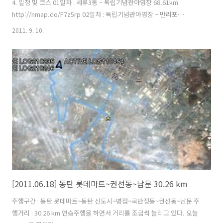
4. 일정 및 코스 01일차 : 세류3동 ~ 독립기념관야영장 68.61km
http://nmap.do/F7z5rp 02일차 : 독립기념관야영장 ~ 만리포
121.17km http://nmap.do/G5HP7u 03일차 : 만리포 ~ 영목항
2011. 9. 10.
61.34km / 영목항 ~ 대천항 / 대천항 ~ 대천해수욕장 2.29km 04일차 :
대천해수욕장 ~ 군산(하구둑사거리) 63km http://nmap.do/GiWar7
05일차 : 군산 ~ 전주 ~ 김제 74.18km http://nmap.do/xSL13A 06일
차 : 김제 ~ 격포항 48.63km http://nmap.do/xGsFol / 격포항 ~ 위도
(파장금항) ..
[2011.06.18] 동탄 롯데마트~권선동~남문 30.26 km
주행구간 : 동탄 롯데마트~동탄 신도시~병점~곡반정동~권선동~남문 주
행거리 : 30.26 km 연습주행을 하면서 거리를 조금씩 늘리고 있다. 오늘