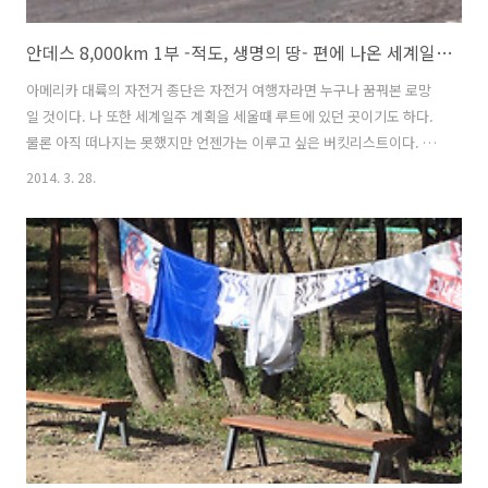
안데스 8,000km 1부 -적도, 생명의 땅- 편에 나온 세계일주 자전거 여행자
아메리카 대륙의 자전거 종단은 자전거 여행자라면 누구나 꿈꿔본 로망
일 것이다. 나 또한 세계일주 계획을 세울때 루트에 있던 곳이기도 하다.
물론 아직 떠나지는 못했지만 언젠가는 이루고 싶은 버킷리스트이다. 그
래서 TV에서 남미 관련 방송이나 다큐멘터리를 방영할 경우 꼼꼼하게 챙
2014. 3. 28.
겨보는 편이다. 엄홍길 대장님이 출연하는 월드컵 특집 안데스 8,000km
1부 - 적도, 생명의 땅 - 편에서 에콰도르의 코토팍시 산을 트렉킹 후 만
난 자전거 여행자와의 잠깐의 조우가 있었다. 코토팍시 산(Cotopaxi)은
해발 5,897m이며 에콰도르 안데스 산맥에 있다. 활화산이며 산 정상에
는 만년설이 쌓여있다. 케추아 족 원주민은 코토팍시 화산을 달의 산 이
라 해서 신성하게 여긴다고 한다. 구글맵 : http://goo.g..