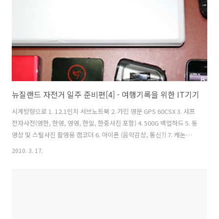
지 한인 민박집에서 묵으면서 현지정보를 수집하려고 합니다. 여행 ..
뉴질랜드 자전거 일주 준비편[4] - 여행기록을 위한 IT기기
시계방향으로 1. 12.1인치 서브노트북 2. 가민 영문 GPS 60CSX 3. 샤프
전자사전(영한, 한영, 영영, 한일, 한중사진 포함) 4. 500G 백업하드 5. 동
영상 및 스틸사진 촬영용 캠코더 6. 아이폰 (음악감상, 통신?) 7. 캐논
EOS 400D 카메라(사진 미첨부) 자전거 여행의 모든 기록들을 책임질 IT
2010. 3. 17.
기기들입니다. 여행 다녀와서 책 한권 낼까 생각중입니다. 특히 GPS는
좋은 분과 거래도 했고 현장에서 1시간에 걸쳐서 교육? 비슷하게 설명도
해주셨습니다. 뉴질랜드 거쳐서 세계일주 시작해도 될 정도로 모든 장비
구성이 끝났습니다. 당장 세계일주 떠나고 싶은 마음은 굴뚝같지만... 다
녀와서 다음 여행에 필요한 것들에 대한 개선점을 찾는 여행으로 삼으려
합니다.