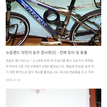
정확히 자르기 위해 줄자로 지면과 바퀴사이의 높이를 확인하였습니다.
약 13.5 ~ 14Cm... 정도 나옵니다. 쇼핑몰의 상품 설명에 10Cm정..
뉴질랜드 자전거 일주 준비편[5] - 전체 장비 및 용품
프론트 페니어(13L * 2) 2개와 토픽 렉 트렁크를 빼고 오트리브 렉팩을
추가하여 기존 가방 6개에서 4개로 줄였습니다. 핸들에 조향을 쉽게 하
기 위한 목적으로 짐의 개수를 줄였습니다. 버너와 연료통을 두고 가려다
가 비상용으로 가지고 갑니다(남섬의 일부 구간에 있는 캠핑장에는 취사
2010. 3. 22.
도구와 전기와 물이 없는 곳이 있습니다.) 음식재료 및 연료, 뉴질랜드 지
도는 현지에서 구입할 예정입니다. 되도록이면 짐을 간소화 해서 가져가
려 했지만, 여행기록에 대한 욕심이 있어서 GPS와 노트북이 나중에 추가
됐습니다. 2010년 3.25~6.16일까지 약 80여일동안 뉴질랜드의 남섬과
북섬을 자전거로 여행하려고 합니다. 오클랜드에 도착해서 3.26~28일까