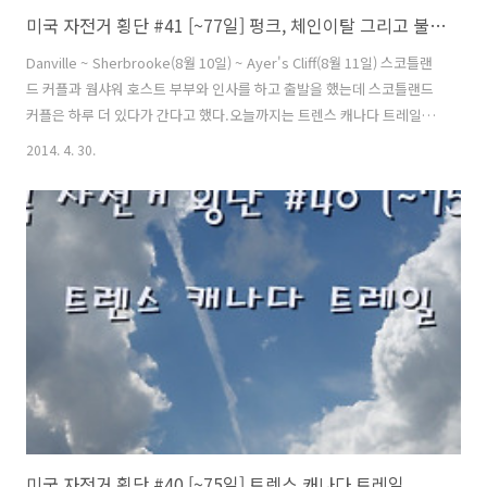
미국 자전거 횡단 #41 [~77일] 펑크, 체인이탈 그리고 불심검문
Danville ~ Sherbrooke(8월 10일) ~ Ayer's Cliff(8월 11일) 스코틀랜
드 커플과 웜샤워 호스트 부부와 인사를 하고 출발을 했는데 스코틀랜드
커플은 하루 더 있다가 간다고 했다.오늘까지는 트렌스 캐나다 트레일을
타고 조금더 달리기로 했다.트렌스 캐나다 트레일을 타고 라이딩한지 4
2014. 4. 30.
일째가 됐다. 아무도 없는 곳을 혼자 며칠째다니다 보니 혼자 생각하는
시간은 많아져서 나를 돌아볼 수 기회가 생겨 좋은 것 같다.그러나 한편
으로는 아무도 없는 이길을 혼자 달릴 생각을 하니 사람이들이 그리워진
다.좋은것도 계속 보면 질린다고 했는데 질리기 시작할때쯤 트레일에서
빠져 나가야겠다.며칠동안 검은 먹구름과 함께 비가 오락가락 했는데 오
늘도 비슷한 날이 이어질 것 같다. 미국 일리노이에 있는 ..
미국 자전거 횡단 #40 [~75일] 트렌스 캐나다 트레일