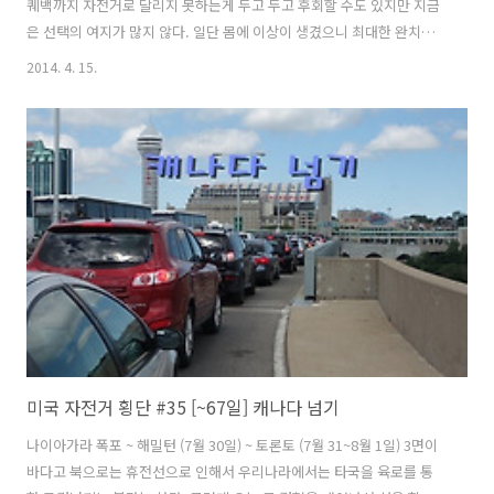
퀘백까지 자전거로 달리지 못하는게 두고 두고 후회할 수도 있지만 지금
은 선택의 여지가 많지 않다. 일단 몸에 이상이 생겼으니 최대한 완치가
우선이기에 더는 생각할 것도 없이 기차를 타고 이동해야 겠다는 결론을
2014. 4. 15.
내렸다. 몇년 후라도 기회가 생기면 다시 와서 꼭 달려보고 싶은 구간이
다. 아무튼 오늘 코버그(Cobourg)까지는 자전거를 타고 제시간에 가야
퀘백(Québec)까지 기차를 타고 갈 수 있다. 빨리 서둘러야 한다. 3일동
안 있으면서 정이 들었는데 이제 고양이들과도 헤어져야 한다. 처음 왔을
때는 도망갔는데 며칠 봤다고 도망가지 않는다. "축지법 이동중..." 지하
에 있던 짐을 챙겨서 다 가지고 올라왔다. "너 언제 여기 올라..
미국 자전거 횡단 #35 [~67일] 캐나다 넘기
나이아가라 폭포 ~ 해밀턴 (7월 30일) ~ 토론토 (7월 31~8월 1일) 3면이
바다고 북으로는 휴전선으로 인해서 우리나라에서는 타국을 육로를 통