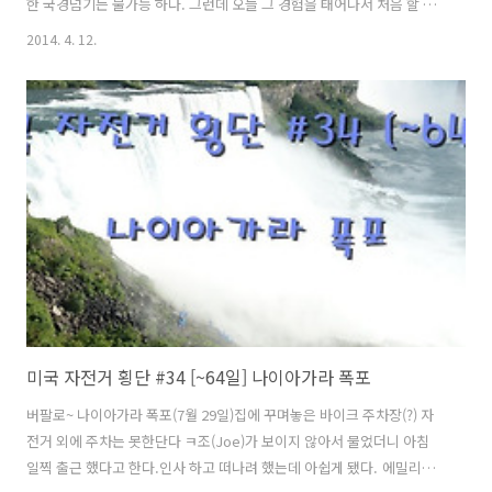
한 국경넘기는 불가능 하다. 그런데 오늘 그 경험을 태어나서 처음 할 수
있게 됐다. 머리에 털나고 외국에 가본경험이 미국과 뉴질랜드 2개국인
2014. 4. 12.
데 매번 비행기를 타고 갔던 기억밖에 없다. 참으로 생소한 경험이 될듯
하다. 자전거를 타고 국경을 넘어간다는 생각에 기분 좋게 일어났다. 어
제는 비가 왔는데 새파란 하늘을 보니 내 마음도 밝게 개이는 듯 하다. 다
른 나라를 방문한다는게 설레이기도 하지만 입국 심사때 혹시나 질문에
잘못 답변하지는 않을지 버벅거리거나 떨지는 않을지등 긴장하게 된다.
있는 그대로 잘 대처하면 크게 문제 되지는 않을 것 같다. "떠나기 전..
미국 자전거 횡단 #34 [~64일] 나이아가라 폭포
버팔로~ 나이아가라 폭포(7월 29일)집에 꾸며놓은 바이크 주차장(?) 자
전거 외에 주차는 못한단다 ㅋ조(Joe)가 보이지 않아서 물었더니 아침
일찍 출근 했다고 한다.인사 하고 떠나려 했는데 아쉽게 됐다. 에밀리