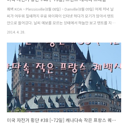
퀘백 KOA ~ Plessisville(8월 08일) ~ Danville(8월 09일) 어제 저녁 날
씨가 어두워 질때까지 무료 와이파이 인터넷 하다가 모기가 많아서 텐트
안으로 들어갔다. 날씨 예보를 모르는 상태에서 하늘만 보고 텐트를 지붕
이 있는 곳으로 옮길지 결정하기가 쉽지 않았다. 혹시나 하는 마음에 텐
2014. 4. 28.
트를 끌어다 지붕 밑으로 끌어다 놓고 안에 들어가서 잠을 청했다. 여지
없이 새벽이 될때까지 비가 왔고 아침에는 비가 오락가락 했다. 하늘에는
여전히 짙게 드리운 검은 먹구름이 언제고 비가 쏟아질 기세다. 텐트를
걷지 않고 식사를 했는데 옆에 있던 텐트에서 지붕아래 테이블에서 식사
를 하려는지 준비를 하고 있었다. 신례가 되지 않게 텐트를 한쪽 구석으
로 밀어 넣고 다른 분들이 식사를 할 수 있도록 했다...
미국 자전거 횡단 #38 [~72일] 캐나다속 작은 프랑스 퀘백시티