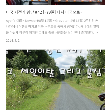
미국 자전거 횡단 #42 [~79일] 다시 미국으로~
Ayer's Cliff ~ Newport(8월 12일) ~ Groveton(8월 13일) 2주간의 캐
나다에서 여행을 마치고 미국 버몬트를 통해서 넘어간다. 캐나다의 일정
은 아쉽게 마무리 되지만 그래도 좋은 사람들을 많이 만나 즐거웠다. 나
중에 기회가 된다면 토론트, 몬트리올, 오타와 같은 도시들을 꼭 다시 가
2014. 5. 2.
보고 싶다. 하루에 이동하는 거리가 많지 않기에 요즘은 아침에 느긋하게
출발 준비를 한다. 쫓기듯 다음 목적지를 향해 새벽이나 아침일찍 출발해
야 된다는 부담감이 없어졌다. 캠핑장에서 아침식사를 하지 않고 나와서
서브웨이에 먹기위해 들어갔다. 미국에서는 서브웨이를 잘 이용하지 않
았는데 캐나다에서는 몇번 이용했다. 메뉴는 실수하지 않기 위해 늘 주문
하는 것으로 했다. 괜히 다른거 주문하다가 맛없으면 후회..