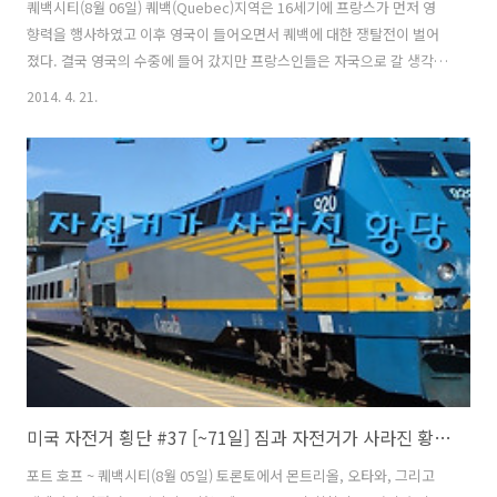
퀘백시티(8월 06일) 퀘백(Quebec)지역은 16세기에 프랑스가 먼저 영
향력을 행사하였고 이후 영국이 들어오면서 퀘백에 대한 쟁탈전이 벌어
졌다. 결국 영국의 수중에 들어 갔지만 프랑스인들은 자국으로 갈 생각을
하지 않고 현재 까지 퀘백에 남아 캐나다안에서 작은 프랑스를 만들어가
2014. 4. 21.
며 역사와 전통을 이어가고 있다. 프랑스어와 영어를 공용어로 사용한다.
독립 요구가 계속 되면서 1995년 독립에 대한 국민 찬반투표가 실시 되
었고 결과는 반대 50.58%(2,362,648) / 찬성 : 49.42%(2,308,360)으로
1%가 안되는 차이로 반대입장이 더 많았다. 일단 독립에 대한 요구는 수
면아래로 내려간듯 보이지만 캐나다 내에서 여전히 뜨거운 감자로 남아
있다. 자전거를 찾으러 퀘백역으로 나가기 위해 버스를..
미국 자전거 횡단 #37 [~71일] 짐과 자전거가 사라진 황당 사건
포트 호프 ~ 퀘백시티(8월 05일) 토론토에서 몬트리올, 오타와, 그리고