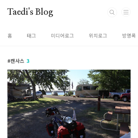
본문 바로가기
Taedi's Blog
홈
태그
미디어로그
위치로그
방명록
캔사스
3