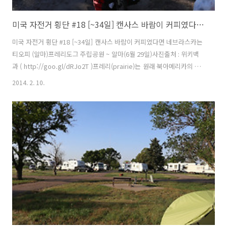
미국 자전거 횡단 #18 [~34일] 캔사스 바람이 커피였다면 네브라스카는 티오피 (알마)
미국 자전거 횡단 #18 [~34일] 캔사스 바람이 커피였다면 네브라스카는
티오피 (알마)프레리도그 주립공원 ~ 알마(6월 29일)사진출처 : 위키백
과 ( http://goo.gl/dRJo2T )프레리(prairie)는 원래 북아메리카의 초
원지래를 말하며 자세히는 북아메리카의 로키산맥 동부에서 미시시피강
2014. 2. 10.
유역 중부에 이르는 온대 내륙에 넓게 발달한 초원을 이야기한다. 동서길
이는 약1,000km, 남북길이는 약2,000km, 프레리는 프랑스어로 목장이
라는 뜻이다. 그리고 프레리도그(prairie dog)는쥐목 다람쥐과의 작은
포유류이며 넓은 초원지애에 사는데 크기는 0.9~1.2kg 사이의 작은 동
물이다.내용출처 : 네이버 두산동아백과 ( http://goo.gl/E6UZv6 )여행
을 시작하고 주립공원 캠..