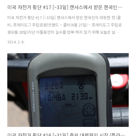
미국 자전거 횡단 #17 [~33일] 캔사스에서 받은 한국인의 따듯한 정 (콜비, 프레리도그 주립공원)
미국 자전거 횡단 #17 [~33일] 캔사스에서 받은 한국인의 따듯한 정 (콜
비, 프레리도그 주립공원)굿랜드 ~ 콜비(6월 27일) ~ 프레리도그 주립공
원(6월 28일)지난 이틀동안의 실수를 반복 하지 않기 위해 오늘은 날이
밝자 득달같이 일어났다."일찍 일어난 새가 벌레를 잡는다"는 속담이 있
2014. 2. 8.
듯이 하루일정을 빨리 진행하면 낫지 않을까 싶어서 평소보다 빨리 일어
났다.프리웨이 주변에는 캠핑장 및 주유소, 모텔, 식당 정보를 안내하는
표지판이 많이 있어좋다. 그러나 어제이후 6번째 주 캔사스에 들어왔기
때문에 더이상은 프리웨이에서 자전거를탈 수 없다. 그러므로 스마트폰
의 지도를 더 많이 그리고 자세히 들여다 볼 필요가 있을 것 같다.어제 날
이 어두워질때쯤 캠핑장에 도착해서 장소를 물색하다 보니 컴컴한 가운
데..
미국 자전거 횡단 #16 [~31일] 중부 대평원의 시작 (플라글러, 굿랜드)