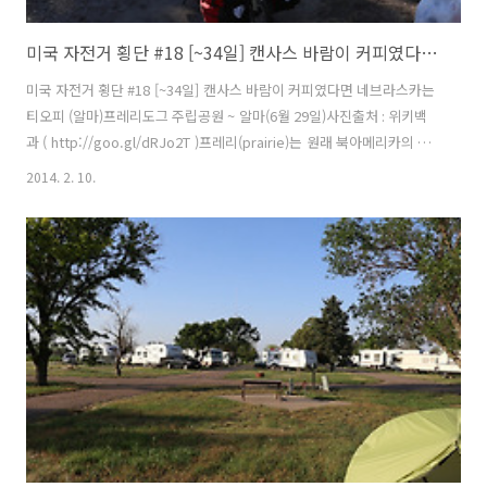
미국 자전거 횡단 #18 [~34일] 캔사스 바람이 커피였다면 네브라스카는 티오피 (알마)
미국 자전거 횡단 #18 [~34일] 캔사스 바람이 커피였다면 네브라스카는
티오피 (알마)프레리도그 주립공원 ~ 알마(6월 29일)사진출처 : 위키백
과 ( http://goo.gl/dRJo2T )프레리(prairie)는 원래 북아메리카의 초
원지래를 말하며 자세히는 북아메리카의 로키산맥 동부에서 미시시피강
2014. 2. 10.
유역 중부에 이르는 온대 내륙에 넓게 발달한 초원을 이야기한다. 동서길
이는 약1,000km, 남북길이는 약2,000km, 프레리는 프랑스어로 목장이
라는 뜻이다. 그리고 프레리도그(prairie dog)는쥐목 다람쥐과의 작은
포유류이며 넓은 초원지애에 사는데 크기는 0.9~1.2kg 사이의 작은 동
물이다.내용출처 : 네이버 두산동아백과 ( http://goo.gl/E6UZv6 )여행
을 시작하고 주립공원 캠..