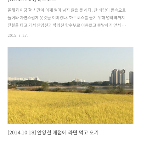
올해 라이딩 할 시간이 이제 얼마 남지 않은 듯 하다. 찬 바람이 몸속으로
들어와 자연스럽게 옷깃을 여미었다. 하트코스를 돌기 위해 명학역까지
전철을 타고 가서 안양천과 학의천 합수부로 이동했고 출발하기 앞서 매
점에서 간단하게 요기를 때웠다. 어느 방향으로 갈지 잠시 고민하다가 학
2015. 7. 27.
의천 방향으로 결정하고 출발했다. 학의천에서 양재천까지는 일반 도로
를 타고 가야 하기 때문에 안전에 주의를 기울여야 한다. 4년전인가로 기
억하는데 양재천까지 가려고 갔다가 뭣도 모르고 과천 봉담간 고속화도
로쪽 방향으로 갔다가 다시 되돌아와 겨우 길을 찾았던 기억이 떠올랐다.
이제는 뭐 몇번 돌아봤으니 길을 헤매는 일은 없다. 아무튼 왕복 8찬선 도
로 옆을 따라 이동을 해야 하니까 조심조심 안전 라이딩을 하며 갔다 관
악산 저기 앞..
[2014.10.18] 안양천 매점에 라면 먹고 오기