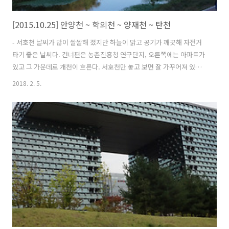
[2015.10.25] 안양천 ~ 학의천 ~ 양재천 ~ 탄천
- 서호천 날씨가 많이 쌀쌀해 졌지만 하늘이 맑고 공기가 깨끗해 자전거
타기 좋은 날씨다. 건너편은 농촌진흥청 연구단지, 오른쪽에는 아파트가
있고 그 가운데로 개천이 흐른다. 서호천만 놓고 보면 잘 가꾸어져 있어
서 주변의 도시적인 분위기와는 상반된 느낌이다. - 서호천 상류 성대에
2018. 2. 5.
서 지지대고개까지 가는길 왼쪽에 자전거 길이 만들어져 있다. 정비는 잘
되어 있는데 중앙선이 없어 아쉽다. - 지지대고개 휴개소 지지대고개를
넘어가면 바로 의왕이다. 휴개소에서 김밥과 음료수로 아침식사를 하면
서 잠시 휴식을 취했다. 수원과 의왕의 경계 자전거 길을 따라 계속 가면
안양천에 진입할 수 있다. 안양천과 학의천 합수부, 안양천에 유일하게
있는 편의점이라 자전거 라이더들이 많이 찾는 곳이다. 일종의 자전거 라
이더들의 만..