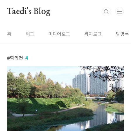
본문 바로가기
Taedi's Blog
홈
태그
미디어로그
위치로그
방명록
학의천
4