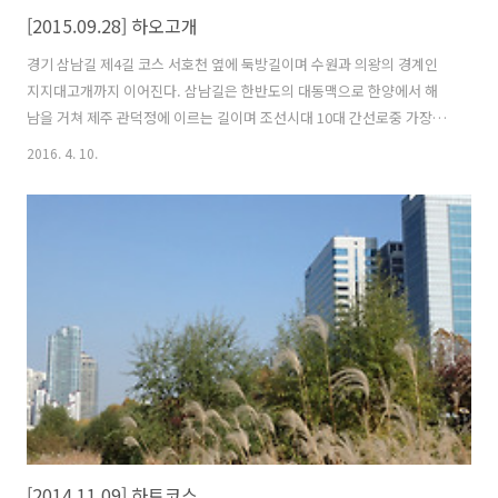
[2015.09.28] 하오고개
경기 삼남길 제4길 코스 서호천 옆에 둑방길이며 수원과 의왕의 경계인
지지대고개까지 이어진다. 삼남길은 한반도의 대동맥으로 한양에서 해
남을 거쳐 제주 관덕정에 이르는 길이며 조선시대 10대 간선로중 가장 긴
길이다. 삼남 : 호서(충청도), 호남(전라도), 영남(경사도) 지방을 일컷는
2016. 4. 10.
말 서호천은 북수원의 중심을 관통하며 그 시작은 광교산의 파장저수지
로부터 시작한다. 9월 말이 되니까 이제 푸르렀던 나무잎은 낙옆이 되어
바닥으로 떨어지고 있다. 한달 만 지나면 점차 싸늘해 지고 올해도 막바
지로 치닫는다. 의왕시에서 조성한 산들길 작년까지만 해도 왼쪽에 나무
들이 많이 심어져 있었는데 자 베어버린거 같다. 더울 때는 수풀이 있어
바람이 불면 시원한 장소였는데 나무들이 베어지니 을씨년 스럽기만 하
다. 안양천 ..
[2014.11.09] 하트코스