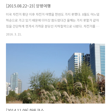
[2015.08.22~23] 양평여행
미국 자전거 횡단 이후 자전거 여행을 한번도 가지 못했다. 8월도 어느덧
하순으로 가고 있기 때문에 더이상 뜸드렸다간 올해는 가지 못할거 같아
짐을 간단하게 챙겨서 가까운 분당선 지하철역으로 나왔다. 자전거를 조
립한지 반년이 넘었는데 아직 자전거 여행을 못갔으니 자전거에게 미안
2016. 3. 21.
할 따름이다. (앞으로는 자주 같이 가자!) 온도와 습도가 높은데 바람까지
불지 않으니 자전거 타면 금방 땀범벅이가 된다. 긴거리를 못가고 가다
쉬다를 반복하니 계속 시간만 지체된다. 어찌어찌 해서 탄천합수부까지
왔고 이곳에서 잠시 휴식을 취하며 오랜만에 자전거 카페에 접속하여 여
행간다고 인증샷을 올렸다. 자전거 여행 준비할 때는 하루에도 수십번을
들락날락 거렸는데 요즘은 통 자전거 여행을 못가니 많이 뜸해졌다. 한강
매점에서 도시..
[2014.11.09] 하트코스