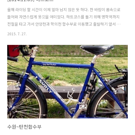
올해 라이딩 할 시간이 이제 얼마 남지 않은 듯 하다. 찬 바람이 몸속으로
들어와 자연스럽게 옷깃을 여미었다. 하트코스를 돌기 위해 명학역까지
전철을 타고 가서 안양천과 학의천 합수부로 이동했고 출발하기 앞서 매
점에서 간단하게 요기를 때웠다. 어느 방향으로 갈지 잠시 고민하다가 학
2015. 7. 27.
의천 방향으로 결정하고 출발했다. 학의천에서 양재천까지는 일반 도로
를 타고 가야 하기 때문에 안전에 주의를 기울여야 한다. 4년전인가로 기
억하는데 양재천까지 가려고 갔다가 뭣도 모르고 과천 봉담간 고속화도
로쪽 방향으로 갔다가 다시 되돌아와 겨우 길을 찾았던 기억이 떠올랐다.
이제는 뭐 몇번 돌아봤으니 길을 헤매는 일은 없다. 아무튼 왕복 8찬선 도
로 옆을 따라 이동을 해야 하니까 조심조심 안전 라이딩을 하며 갔다 관
악산 저기 앞..
수원~탄천합수부