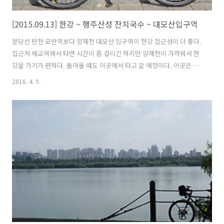
[2015.09.13] 한강 ~ 행주산성 잔치국수 ~ 대모산입구역
분당선 탄천 모란역보다 양재천 대모산 입구역이 한강 접근성이 더 좋다.
집근처 매교역에서 타면 시간이 좀 걸리긴 하지만 양재천이 가까워서 한
강을 가기가 편하다. 돌아올 때도 이곳에서 타고 갈 예정이다. 이곳은 강
남권에 위치해 있으면서 개천과 주변에 산이 있어 자연환경 여건이 좋다.
2016. 4. 9.
살고 있는 지역 주민에게는 매우 좋은 주거 환경이다. 아직도 덥긴 하지
만 라이딩 하기에는 괜찮은 날씨다. 탄천합수부 어느정도 라이딩을 하니
점차 더워지고 배가 고파진다. 일요일이라 라이딩 하는 사람들도 많고 한
강이 북적북적 하다. 역시 이런곳은 혼자 오면 안되는데 얼른 먹고 자리
를 떳다. 라이더들에게 유명한 행주산성 국수를 먹기 위해 반포대교 밑
잠수교를 건넜다. 반포대교 분수 한강 북단 자전거 도로는 남단보다는 비
교적 한산하..