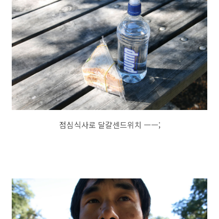
점심식사로 달걀센드위치 ㅡㅡ;