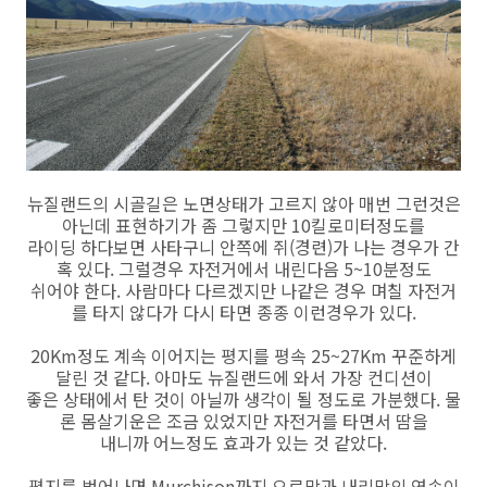
뉴질랜드의 시골길은 노면상태가 고르지 않아 매번 그런것은
아닌데 표현하기가 좀 그렇지만 10킬로미터정도를
라이딩 하다보면 사타구니 안쪽에 쥐(경련)가 나는 경우가 간
혹 있다. 그럴경우 자전거에서 내린다음 5~10분정도
쉬어야 한다. 사람마다 다르겠지만 나같은 경우 며칠 자전거
를 타지 않다가 다시 타면 종종 이런경우가 있다.
20Km정도 계속 이어지는 평지를 평속 25~27Km 꾸준하게
달린 것 같다. 아마도 뉴질랜드에 와서 가장 컨디션이
좋은 상태에서 탄 것이 아닐까 생각이 될 정도로 가분했다. 물
론 몸살기운은 조금 있었지만 자전거를 타면서 땀을
내니까 어느정도 효과가 있는 것 같았다.
평지를 벗어나면 Murchison까지 오르막과 내리막의 연속이