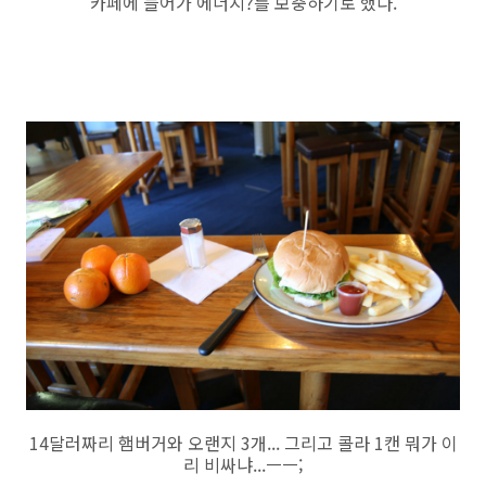
카페에 들어가 에너지?를 보충하기로 했다.
14달러짜리 햄버거와 오랜지 3개... 그리고 콜라 1캔 뭐가 이
리 비싸냐...ㅡㅡ;