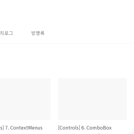
치로그
방명록
ls] 7. ContextMenus
[Controls] 6. ComboBox