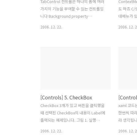
TabControl 컨트롤은 하나의 폼에 여러
Contex
가지의 기능을 부여할 수 있는 컨트롤입
도 하죠 C
니다 Background property
대메뉴가 있
information gose here. Foreground
이지에서 
2006. 12. 22.
2006. 12. 2
property information gose here.
오른쪽 버
Border color property information
위해서 단
gose here. TabStripPlacement속성
예전 비주얼
은 텝의 위치입니다. 현재는 Top로 되어
워필더등 
있으므로 텝이 상단에 위치하고 있습니
귀지나 툴
다. Top 외에 Left, Right, Bottom 등의
많이 지원
속성값을 지정할 수 있습니다. ※ 테스트
컨트롤입니다
환경 --------------------------------------
한 방법으로 
-------------------------------------------
하는지 이
[Controls] 5. CheckBox
[Control
-------- 운영체체 : ..
With ToolTip &n bsp; &n bs
information. &n
CheckBox 3개가 있고 버튼을 클릭했을
xaml 코
bsp;..
때 선택된 CheckBox의 내용이 Label에
한번씩 따라
출력되는 예제입니다. 그림 1. 실행
라 생각됩니다
Margin 속성은 폼을 기준으로 현재 체크
------------
2006. 12. 22.
2006. 12. 2
박스의 위치를 나타냅니다. 앞에서부터
-----------