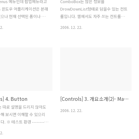
tMenus 메뉴인데 팝업메뉴라고
ComboBox는 많은 정보를
/S 윈도우 어플리케이션은 본래
DrowDownList형태로 담을수 있는 컨트
으나 현재 선택된 폼이나 페
롤입니다. 웹에서도 자주 쓰는 컨트롤입
자주 쓰는 기능이나 프로그램을
니다. 이 예제는 텍스트 형태의 데이터와
2.
2006. 12. 22.
튼을 눌렀을때 빠르게 실행하기
체크박스, 버튼같은 컨트롤 그리고 이미
축메뉴의 필요성을 느낍니다.
지등을 ComboBox에 간단하게 바인딩합
베이직이나 VC++, 델파이, 파
니다. 텍스트 형태의 데이터 바인딩 버튼
응용어플리케이션을 만드는 랭
컨트롤 바인딩 그림 데이터 바인딩 컨트
등의 컴퍼넌트 기반의 툴등에서
롤과 이미지 같은 바인딩은 DackPanel로
하는 기능이고 많이 활용하는
태그 안에 Button과 Image를 집어 넣습
. 그래서 WPF에서는 어떠
니다. void btn1_Click(object sender,
ContextMenus메뉴를 사용
RoutedEventArgs e) { Text01.Text =
번강좌에서 알아보겠습니다
"Click Me 1"; } void
s] 4. Button
[Controls] 3. 개요소개(2)- Markup Extensions
p; Some
btn2_Click(object sender,
 bsp; &n bsp; &n
RoutedEventArgs e) { Text01.Text =
드는 따로 설명을 드리지 않아도
2006. 12. 22.
"Click Me 2"; } void..
해 보시면 이해할 수 있으리
. ※ 테스트 환경 ----------
-------------------------------
2.
------------------------- 운영