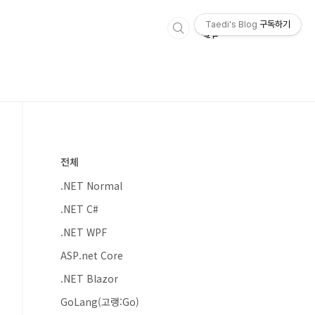
Taedi's Blog
구독하기
전체
.NET Normal
.NET C#
.NET WPF
ASP.net Core
.NET Blazor
GoLang(고랭:Go)