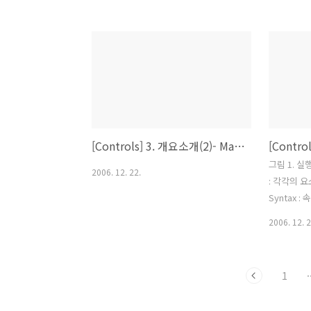
왼쪽(Left), 위(Top), 오른족(Right), 아
체체 : Wind
래(Bottom) 입니다 VerticalAlignment
개발툴 : Mic
는 폼내에서 CheckBox의 위치입니다.
Codename "
속성값은 Top, Center, Bottom,
------------
Stretch, {x:null} 등을 지정할 수 있습니
------------
다. HorizontalAlignment는 폼내에서
CheckBox의 위치입니다. 속성값은
Left, ,Right, Center, Stretch(을)를 지
[Controls] 3. 개요소개(2)- Markup Extensions
정할 수 있습니다. using System; using
System.Collections; us..
그림 1. 실행 
2006. 12. 22.
: 각각의 요
Syntax 
니다. ※ 테스트
2006. 12. 2
------------
----------
Windows V
1
·
Microsoft
"Orcas" ---