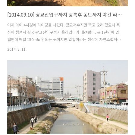
[2014.09.10] 광교산입구까지 왕복후 동탄까지 야간 라이딩
어제 이어 4시경에 라이딩을 나갔다. 광교저수지만 찍고 오려 했으나 욕
심이 생겨서 결국 광교산입구까지 올라갔다가 내려왔다. 근 1년만에 업
힐인데 해발 150m도 안되는 곳이지만 업힐이라는 생각에 자연스럽게 몸
이 반응을 한다. 몇km 안되는 짧은 거리... 생각보다 금방 올라왔다. 벤치
2014. 9. 11.
에 앉아서 쉬다가 내려왔는데 내려오는 길은 내리막이라 가속이 붙어 일
사천리로 내려왔다. 광교저수지 입구에서 파는 호떡과 국화방 호떡은 기
름이 없어서 단백하고 맛있었다. 국화빵도 그런데로 먹을만 했다. 광교산
에서 시작된 수원천은 광교저수지에서 담수로 있다가 수원시의 중심을
흘러간다. 화홍문(華虹門) 근처 커피점에서 아메리카노를 주문했다. 또
휴식... 아메리카노 한잔 하면서 잠깐의 여유를 즐긴다. 얼핏 7~8년만에
대학교 후배..