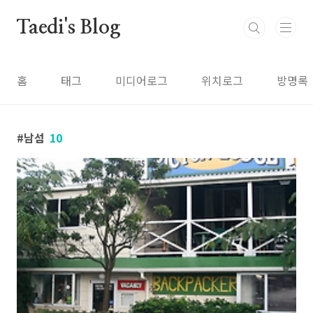
본문 바로가기
Taedi's Blog
홈
태그
미디어로그
위치로그
방명록
남섬
10