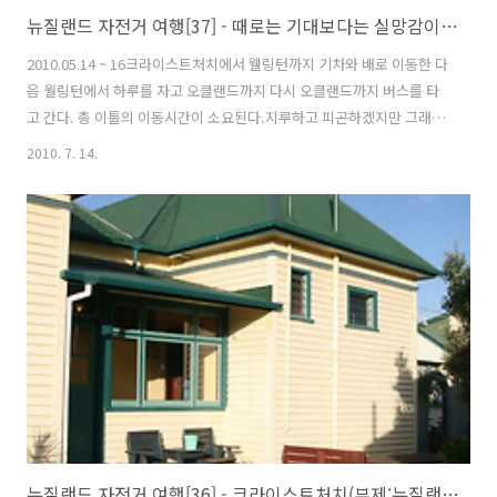
뉴질랜드 자전거 여행[37] - 때로는 기대보다는 실망감이 더 클때도 있다.
2010.05.14 ~ 16크라이스트처치에서 웰링턴까지 기차와 배로 이동한 다
음 월링턴에서 하루를 자고 오클랜드까지 다시 오클랜드까지 버스를 타
고 간다. 총 이틀의 이동시간이 소요된다.지루하고 피곤하겠지만 그래도
재미있을 것 같다.크라이스트처치에서 오클래드까지 비행기를 타고 가
2010. 7. 14.
면 1시간 반 정도 걸리고 가격도 버스와 페리이동보다 저렴하다. 이런 좋
으점들이 있음에도 육로로 이동하려는 이유는비행기에 자전거를 실어야
하는데 포장과 운반문제가 걸렸고, 또 느릿느릿 가는것도좋다고 생각하
여 결정을 하게 됐다.빈둥빈둥....어제 퀸스타운에서 만났던 베트남친구
에 이어 오늘은 일본인친구 아사미를 벤치에 앉아있다가대광장에서 걸
어가는 것을 보고 먼저가서 아는체를 했다.아사미는 내일 블랜하임에 있
는 농장에 간다고 했다.
뉴질랜드 자전거 여행[36] - 크라이스트처치(부제:뉴질랜드에서 한국문화에 대한 인식)