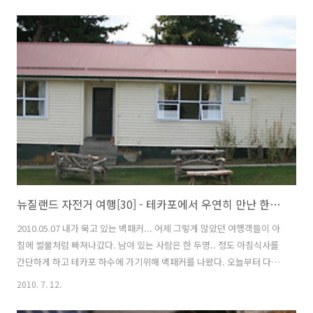
이할 수 있었다. 높은 산에는 Twizel에서 테카포에 올때보다 눈이 많이
쌓였다. 하늘은 맑았는데 갑자기 낮게 깔린 구름이 주변을 하얗게 덥고
있었다. 푸카키 호수에도 구름이 낮게 깔려서 신비하게 다가왔다. 좋지
않은 기억들로 가득했던 크롬웰을 다시 지났다. 예전엔 몰랐는데 이렇게
다시 보니 조용하고 아름다운 도시인것 같았다. Lake Dunstan 2번째 퀸
스타운 방문이다. 지난번에 왔을땐 비만 와서 몰랐는데 맑은날의 퀸스
타..
뉴질랜드 자전거 여행[30] - 테카포에서 우연히 만난 한국인들과 친구가 되다.
2010.05.07 내가 묵고 있는 백패커... 어제 그렇게 많았던 여행객들이 아
침에 썰물처럼 빠져나갔다. 남아 있는 사람은 한 두명.. 정도 아침식사를
간단하게 하고 테카포 하수에 가기위해 백패커를 나왔다. 오늘부터 다시
비가 시작된다는데 하늘엔 먹구름이 잔뜩 몰려오기 시작했다. 더 이상 자
2010. 7. 12.
전거 탈일은 없지만... 그래도 비가 온다고 하거나 하늘에서 먹구름이 많
을때는 살짝 겁이 난다. 남은 여행이라도 맑은 날씨만 계속되었으면 하는