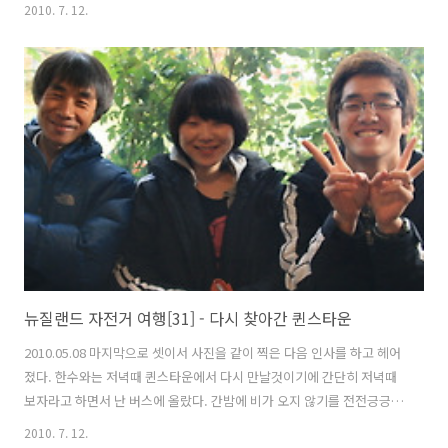
곤돌라를 타고 올라가지 않고 걸어서 올라가는 방법이 있고, 곤돌라 옆에
2010. 7. 12.
올라가는 코스가 있다고 해서 그쪽을 수소문 해서 찾아갔다. 맨 처음 곤
돌라 근처까지 갔다가 행인에게 들은 이야기만 듣고 엄한곳으로 갔고 다
시 방향을 틀어 처음출발 했던 곳으로 되돌아가서 한시간 만에 겨우 입구
를 찾을 수 있었다. 다행히 안내표지판이 있어 쉽게 찾을 수 있었다. 아무
리 급하다고 해서 무턱대고 지나가는 사람 들이 알려주는 정보를 믿다간
큰코를 다칠 수 있다.^^ 그나마 산길이 잘 정리되어 있어 오르기는 쉬..
뉴질랜드 자전거 여행[31] - 다시 찾아간 퀸스타운
2010.05.08 마지막으로 셋이서 사진을 같이 찍은 다음 인사를 하고 헤어
졌다. 한수와는 저녁때 퀸스타운에서 다시 만날것이기에 간단히 저녁때
보자라고 하면서 난 버스에 올랐다. 간밤에 비가 오지 않기를 전전긍긍
하면서 아침에 일어났는데 다행히 날씨는 맑았으며 기본좋게 하루를 맞
2010. 7. 12.