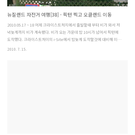
뉴질랜드 자전거 여행[38] - 픽턴 찍고 오클랜드 이동
2010.05.17 ~ 18 어제 크라이스트처치에서 출발할때 부터 비가 와서 저
녁늦게까지 비가 계속됐다. 비가 오는 가운데 밤 10시가 넘어서 픽턴에
도착했다. 크라이스트처이의 i-Site에서 밤늦게 도착할것에 대비해 미리
백패커를 예약해 두었다. 한 달전 남섬에 도착했을때는 픽턴을 건너뛰고
2010. 7. 15.
블랜하임으로 넘어갔었다. 이번엔 아직 페리출발시간 까지 시간적 여유
가 있어서 픽턴주변을 돌아봤다. 페리터미널 진입로. 남섬과 북섬사이를
2개의 회사에서 페리를 운영하는데 페리터미널도 각각 2군데로 나누어
져 있다. 픽턴 i-Site 픽턴해변가(Picton Foreshore) 이곳 주변에는 잔
디밭도 있고, 어린이 놀이터, 미니기차와 미니골프장 등이 주변에 있다.
이른 아침 픽턴은 매우 조용하다. 페리를 타고 북섬으로 가..