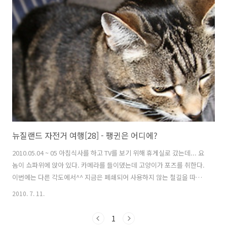
바램에서이다. 푸카키 호수까지 연결된 인공으로 건설한 수로 뉴질랜드
에 유럽이주민들이 처음 정착할때에는 모든 지역에 울타리를 칠 수 없었
기 때문에 양몰이를 하거나 인간이 갈 수 없는 곳에 개가 대신하게 했다.
현재도 그렇지만 과거엔 양과 소를 모는 개는 인간에게 더 없이 고마운..
뉴질랜드 자전거 여행[28] - 팽귄은 어디에?
2010.05.04 ~ 05 아침식사를 하고 TV를 보기 위해 휴게실로 갔는데... 요
놈이 쇼파위에 앉아 있다. 카메라를 들이댔는데 고양이가 포즈를 취한다.
이번에는 다른 각도에서^^ 지금은 폐쇄되어 사용하지 않는 철길을 따라
가 봤다. 굉장히 오래된 기차가 부식이 삼하게 된체로 남아있다. (전시된
2010. 7. 11.
것은 아닌것 같고....) 100년도 더 된 기차인 것 같다. 오늘 가볼 곳 Blue
Pengnin 서식지와 전망대(Lookout Point) 팽귄이 길을 건너는 곳이니
1
주의해서 천천히 가라는 재미있는 표지판... 아쉽게도 팽귄을 보는 것은