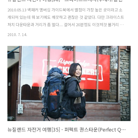
2010.05.13 백패커 맴버십 가이드북에서 별점이 가장 높은 곳이라고 소
개되어 있는데 뭐 보기에도 깨끗하고 괜찮은 것 같았다. 다만 크라이스트
처치 다운타운과 거리가 좀 멀다... 걸어서 20분정도 이것저것 볼거리 구
경하면서 걸어다니면 괜찮은 거리이다. 지붕이 없는 밖에 자전거를 새워
2010. 7. 14.
두었는데 괜찮을지 모르겠다. 아침저녁으로 일교차가 심해서 자전거에
물방울이 맺히기때문에 프레임이나 부속에 문제가 될 것이기에 걱정이
된다. 길을 가고 있는데 퀸스타운에서 만났던 베트남친구를 크라이스트
처치에서 다시 만났다. 이 큰도시에서 아주 우연하게 말이다. 마운트쿡을
거쳐서 크라이스트처치에 왔다고 하는데 오늘 웰링턴까지 비행기 타고
간다음 내일 배트남으로 가는 비행기를 탄다고 했다. 긴 대화는 뭤하고
서로 인사를 하면서 ..
뉴질랜드 자전거 여행[35] - 퍼펙트 퀀스타운(Perfect Queenstown)