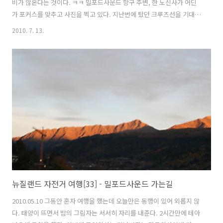
비가 않온다는 것이다. ㅋㅋ 밀포드사운드 항구 주변, 한 노신사가 어딘
가 포커스를 맞추고 사진을 찍고 있다. 지난번에 탔던 크루즈선을 기대했
지만.... 내가 탈 배는 그 옆에 있는 것이다. 이게 12달러의 차이인가? 이
2010. 7. 13.
럴줄 알았으면 지난번에 탔던 투어회사를 선택할 것을 후회가 된다. "밀
포드사운드 어드밴쳐" 밀포드사운드 항구에서 출발하면 가장 먼저 볼 수
있는 폭포 배를 타면서 약간 실망은 하고 있었지만 점심식사메뉴를 보는
순간... 순간 짜증이 확 몰려왔다. 그러나 복불복인것을 어쩌겠는가? 잘
못 선택한 내가 잘못인것을... 드디어 돌고래가 나타났다. 여행객들이 일
제히 돌고래쪽을 향해서 카메라 버튼을 누른다. 배 밑까지 바..
뉴질랜드 자전거 여행[33] - 밀포드사운드 가는길
2010.05.10 그동안 혼자 여행을 했는데 오늘만은 동행이 있어 외롭지 않
다. 태양이 뜨면서 밤의 그림자는 서서히 자리를 내준다. 2시간만에 테아