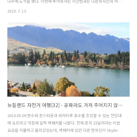
나우에 도착을 했다. 이번에 투어회사는 지난번과는 다른회사인데 저렴
해서 백패커 리셉션에서 예약을 했다. 테 아나우 호수(Lake Te Anau) 날
2010. 7. 13.
씨가 조금 쌀쌀해서 겨울용 방한자켓을 입었다. 걸뱅이들 먹이를 주는 시
늉을 하니 근처로 모여든다. 지들끼리 먹이 쟁탈전을 벌이면서 싸운다.
멀리 있다가도 먹이를 주면 잽싸게 헤엄을 쳐서 온다. 어떤 놈은 날아서
오기도 한다. 더니든에서 감기걸린 이후 열흘 가까이 밤에 잔기침을 하고
있다. 약국에서 감기약을 샀는데 사탕 형태이다. 약국에서 별거 다 판다.
필름, 생활용품, 기타 잡화까지 없는게 없다. 버스 지붕이 유..
뉴질랜드 자전거 여행[32] - 공짜라도 거저 주어지지 않는다.
2010.05.09 한수와 퀸스타운과 와카티푸 호수를 조망할 수 있는 전망대
에 오르려고 아침에 일찍 백패커를 나왔다. 전에 혼자 23달러라는 비싼
요금을 지불하고 올라갔었는데, 백패커에 있던 다른 한국인이 Skyline