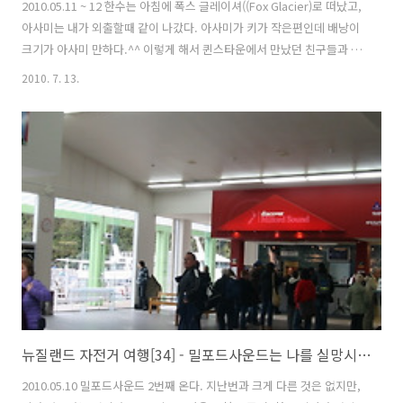
2010.05.11 ~ 12 한수는 아침에 폭스 글레이셔((Fox Glacier)로 떠났고,
아사미는 내가 외출할때 같이 나갔다. 아사미가 키가 작은편인데 배낭이
크기가 아사미 만하다.^^ 이렇게 해서 퀸스타운에서 만났던 친구들과 헤
어짐을 갖고 나도 떠나기 위해 다운타운으로 나갔다. 남섬에 와서 이렇게
2010. 7. 13.
완벽하게 맑았던 날은 처음인것 같다. 이런날씨에 숙소에만 있기에는 정
말 아까운 날이다. 내일 크라이스트처치로 가는 버스티켓을 예약하기 위
해 i-Site를 방문했다. 크라이스트처치는 여행을 시작하면서부터 항상
두려움이 존재했다. 몇몇 분들이 크라이스트처치에 가거든 10대 후반에
서 20대 초반 되는 사람들을 조심하라고 했었다. 이유는 스킨헤드 때문
이었다. 이들이 아무런 이유 없이 아시아계 특히 동양인(중국,일..
뉴질랜드 자전거 여행[34] - 밀포드사운드는 나를 실망시키지 않았다.
2010.05.10 밀포드사운드 2번째 온다. 지난번과 크게 다른 것은 없지만,