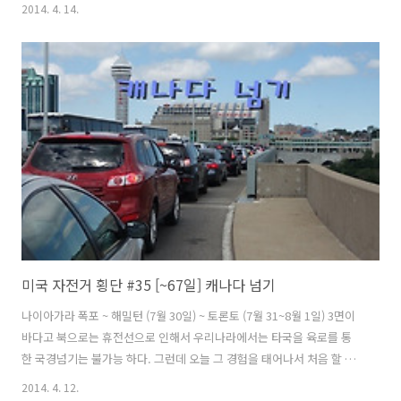
우 인상적이었다. 캐나다 국경을 넘어서 타고 왔던 워터프론트 트레일길
2014. 4. 14.
을 호스트가 지도를 프린트 해서 주었다. 오샤와에서 코버그까지 약
50km정도 되는 거리다. 토론토부터 오샤와까지는 열차를 타고 갈 예정
인데 호스트가 역까지 안내 해준다고 했다. 이틀동안 나의 안식처가 되었
던 잠자리 호스트가 날 위해서 중국만두들 요리해 주었는데 그의 세심함
을 엿볼 수 있었다. 호스트는 환경과 에너지 절약, 친환경농업등 환경 보
호관련 일을 한다고 했다. 몇년전 우리나라 강을 심하게 오염시켰던 녹조
사진..
미국 자전거 횡단 #35 [~67일] 캐나다 넘기
나이아가라 폭포 ~ 해밀턴 (7월 30일) ~ 토론토 (7월 31~8월 1일) 3면이
바다고 북으로는 휴전선으로 인해서 우리나라에서는 타국을 육로를 통
한 국경넘기는 불가능 하다. 그런데 오늘 그 경험을 태어나서 처음 할 수
있게 됐다. 머리에 털나고 외국에 가본경험이 미국과 뉴질랜드 2개국인
2014. 4. 12.