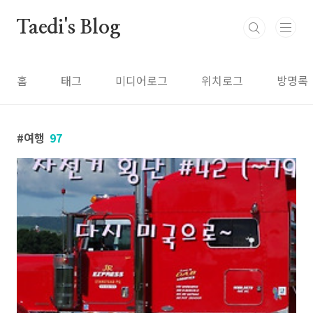
본문 바로가기
Taedi's Blog
홈
태그
미디어로그
위치로그
방명록
여행
97