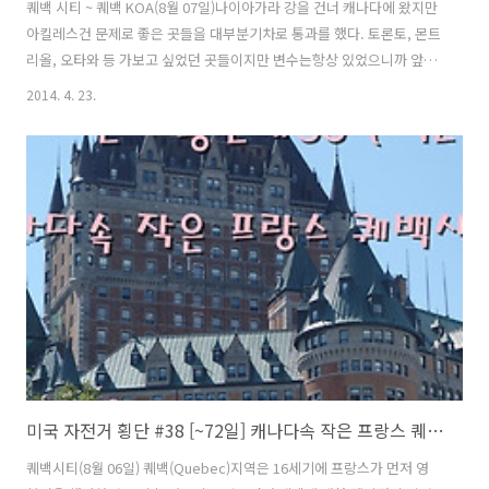
퀘백 시티 ~ 퀘백 KOA(8월 07일)나이아가라 강을 건너 캐나다에 왔지만
아킬레스건 문제로 좋은 곳들을 대부분기차로 통과를 했다. 토론토, 몬트
리올, 오타와 등 가보고 싶었던 곳들이지만 변수는항상 있었으니까 앞으
로 가게 될 곳에서 또다른 변수를 기대하며 나의 운을 걸어본다.이틀동안
2014. 4. 23.
퀘백 시티에서 나의 편안한 잠자리를 마련해 준 웜샤워 호스트 부부는 급
하게 연락해서 찾아 갔는데도 불구하고 따스하게 맞아주었던 이들의 배
려에 감사함을 전하며 헤어졌다. 그리고 가보라고 하면서 알려준 폭포를
보기 위해 세인트 로렌스 강을 따라 북쪽으로 가기로 했다.나의 안전을
위해 주황색 깃발을 꽂아 주었는데 효과가 있을진 모르지만일단 꽂고 가
보기로 했다. 타이어의 공기압을 체크해 보고 바람을 넣은 후 다시 출발
했다.폭포가 ..
미국 자전거 횡단 #38 [~72일] 캐나다속 작은 프랑스 퀘백시티
퀘백시티(8월 06일) 퀘백(Quebec)지역은 16세기에 프랑스가 먼저 영