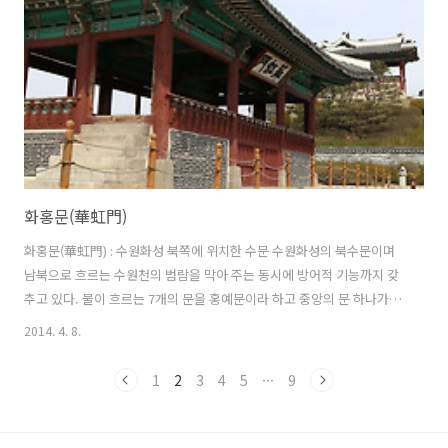
화홍문(華虹門)
화홍문(華虹門) : 수원화성 북쪽에 위치한 수문 수원화성의 북수문이며
남북으로 흐르는 수원천의 범람을 막아 주는 동시에 방어적 기능까지 갖
추고 있다. 물이 흐르는 7개의 문을 홍예문이라 하고 중앙의 문 하나가 폭
이 크고 나머지는 모두 같다. (참고 : 두산동아 백과) 화홍문 오른쪽으로
2014. 4. 8.
는 방화수류정(訪花隨柳亭)이 있고 그 넘어로는 용연(龍淵)이라는 못이
있다. 갈수기에 비까지 내리지 않아서 흐르는 물의 양이 적다.
1
2
3
4
5
···
9