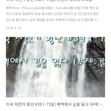
퀘백 KOA ~ Plessisville(8월 08일) ~ Danville(8월 09일) 어제 저녁 날
씨가 어두워 질때까지 무료 와이파이 인터넷 하다가 모기가 많아서 텐트
안으로 들어갔다. 날씨 예보를 모르는 상태에서 하늘만 보고 텐트를 지붕
이 있는 곳으로 옮길지 결정하기가 쉽지 않았다. 혹시나 하는 마음에 텐
2014. 4. 28.
트를 끌어다 지붕 밑으로 끌어다 놓고 안에 들어가서 잠을 청했다. 여지
없이 새벽이 될때까지 비가 왔고 아침에는 비가 오락가락 했다. 하늘에는
여전히 짙게 드리운 검은 먹구름이 언제고 비가 쏟아질 기세다. 텐트를
걷지 않고 식사를 했는데 옆에 있던 텐트에서 지붕아래 테이블에서 식사
를 하려는지 준비를 하고 있었다. 신례가 되지 않게 텐트를 한쪽 구석으
로 밀어 넣고 다른 분들이 식사를 할 수 있도록 했다...
미국 자전거 횡단 #39 [~73일] 퀘백에서 길을 잃다 (부제:갈림길)