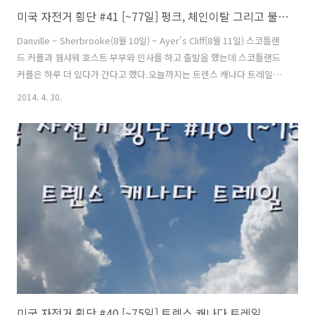
미국 자전거 횡단 #41 [~77일] 펑크, 체인이탈 그리고 불심검문
Danville ~ Sherbrooke(8월 10일) ~ Ayer's Cliff(8월 11일) 스코틀랜
드 커플과 웜샤워 호스트 부부와 인사를 하고 출발을 했는데 스코틀랜드
커플은 하루 더 있다가 간다고 했다.오늘까지는 트렌스 캐나다 트레일을
타고 조금더 달리기로 했다.트렌스 캐나다 트레일을 타고 라이딩한지 4
2014. 4. 30.
일째가 됐다. 아무도 없는 곳을 혼자 며칠째다니다 보니 혼자 생각하는
시간은 많아져서 나를 돌아볼 수 기회가 생겨 좋은 것 같다.그러나 한편
으로는 아무도 없는 이길을 혼자 달릴 생각을 하니 사람이들이 그리워진
다.좋은것도 계속 보면 질린다고 했는데 질리기 시작할때쯤 트레일에서
빠져 나가야겠다.며칠동안 검은 먹구름과 함께 비가 오락가락 했는데 오
늘도 비슷한 날이 이어질 것 같다. 미국 일리노이에 있는 ..
미국 자전거 횡단 #40 [~75일] 트렌스 캐나다 트레일