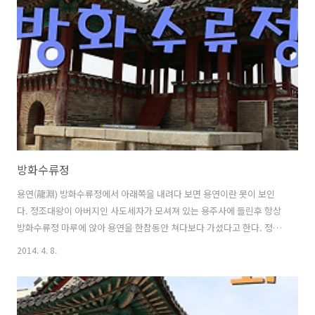
어울어져 있다면 좋았을텐데 아쉽다. 마트에서 사과와 오레오, 파워에이
드를 샀다. 먹구름 사이로 하늘이 보이는데 오후에는 날씨가 맑아 질 것
같다. 5번과 20번 두개의 하이웨이가 갈라지고 2차선의 지방도가 교차하
며 도로공사까..
방화수류정
용연(龍淵) 방화수류정에서 아래쪽을 내려다 보면 용연이란 못이 보인
다. 정조대왕이 아버지인 사도세자가 모셔져 있는 용주사에 들린후 항상
방화수류정 마루에 앉아 용연을 한참동안 쳐다보다 가셨다고 한다. 정조
대왕의 오언율시中 :
2014. 4. 8.
http://blog.naver.com/oscar12/130095657521 방화수류정(訪花
隨柳亭) 정조 대왕이 1794년(정조 18) 수원 천도를 위해 화성을 축조할
때 성곽 위에 꾸며졌던 정자와 누각 가운데 하나이다. (출처 : 네이버 지식
백과) 방화수류정(訪花隨柳亭)과 용연(龍淵)