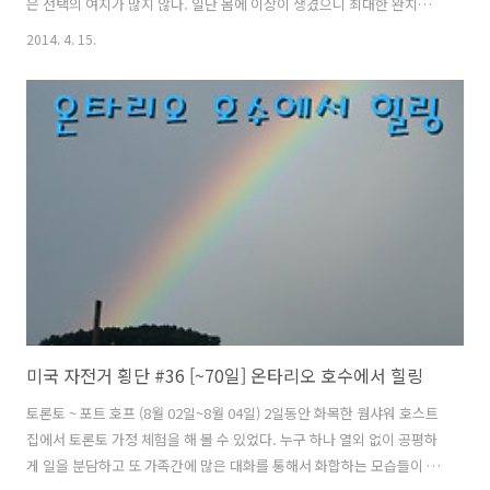
은 선택의 여지가 많지 않다. 일단 몸에 이상이 생겼으니 최대한 완치가
우선이기에 더는 생각할 것도 없이 기차를 타고 이동해야 겠다는 결론을
2014. 4. 15.
내렸다. 몇년 후라도 기회가 생기면 다시 와서 꼭 달려보고 싶은 구간이
다. 아무튼 오늘 코버그(Cobourg)까지는 자전거를 타고 제시간에 가야
퀘백(Québec)까지 기차를 타고 갈 수 있다. 빨리 서둘러야 한다. 3일동
안 있으면서 정이 들었는데 이제 고양이들과도 헤어져야 한다. 처음 왔을
때는 도망갔는데 며칠 봤다고 도망가지 않는다. "축지법 이동중..." 지하
에 있던 짐을 챙겨서 다 가지고 올라왔다. "너 언제 여기 올라..
미국 자전거 횡단 #36 [~70일] 온타리오 호수에서 힐링
토론토 ~ 포트 호프 (8월 02일~8월 04일) 2일동안 화목한 웜샤워 호스트
집에서 토론토 가정 체험을 해 볼 수 있었다. 누구 하나 열외 없이 공평하
게 일을 분담하고 또 가족간에 많은 대화를 통해서 화합하는 모습들이 매