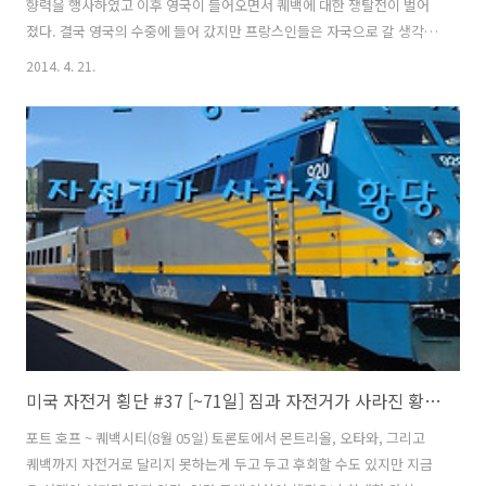
향력을 행사하였고 이후 영국이 들어오면서 퀘백에 대한 쟁탈전이 벌어
졌다. 결국 영국의 수중에 들어 갔지만 프랑스인들은 자국으로 갈 생각을
하지 않고 현재 까지 퀘백에 남아 캐나다안에서 작은 프랑스를 만들어가
2014. 4. 21.
며 역사와 전통을 이어가고 있다. 프랑스어와 영어를 공용어로 사용한다.
독립 요구가 계속 되면서 1995년 독립에 대한 국민 찬반투표가 실시 되
었고 결과는 반대 50.58%(2,362,648) / 찬성 : 49.42%(2,308,360)으로
1%가 안되는 차이로 반대입장이 더 많았다. 일단 독립에 대한 요구는 수
면아래로 내려간듯 보이지만 캐나다 내에서 여전히 뜨거운 감자로 남아
있다. 자전거를 찾으러 퀘백역으로 나가기 위해 버스를..
미국 자전거 횡단 #37 [~71일] 짐과 자전거가 사라진 황당 사건
포트 호프 ~ 퀘백시티(8월 05일) 토론토에서 몬트리올, 오타와, 그리고
퀘백까지 자전거로 달리지 못하는게 두고 두고 후회할 수도 있지만 지금