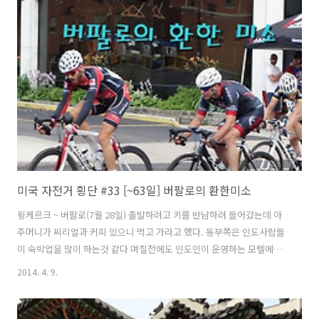
는게 가능할 수도 있다고 했다. 그러나 확신은 못한다고 했다.잠시 에밀
리(emmalee)가 전화가 끝날때까지 기다렸다.전화 통화가 끝나고 에밀
리(emmalee)의 표정을 보니 잘 안된 것 같다.에밀리(emmalee) : "친
구가 어렵다고 합니다." 나 : "그럼 어쩔 수 없지요, 아무튼 ..
미국 자전거 횡단 #33 [~63일] 버팔로의 환한미소
뒹케르크 ~ 버팔로(7월 28일) 출발하려고 키를 반남하려 들어갔는데 아
주머니가 씨리얼과 커피 있으니 먹고 가라고 했다. 동부쪽은 인도사람들
이 숙박업을 많이 하는것 같다 며칠전에도 인도인이 운영하는 모텔에서
잤는데 어제 왔던 이곳도 역시 인도인이 운영을 한다. 아침식사 챙겨주신
2014. 4. 9.
모텔 주인 아주머니 버팔로까지 36마일인데 오늘안으로 충분히 갈 수 있
을 것 같다. 버팔로가 가까워지면서 이리호수와 근접해서 호수를 볼 수
있겠다는 생각으로 갔는데 하늘이 잔뜩 흐려 있다. 맑은 하늘과 호수가