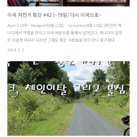
미국 자전거 횡단 #42 [~79일] 다시 미국으로~
Ayer's Cliff ~ Newport(8월 12일) ~ Groveton(8월 13일) 2주간의 캐
나다에서 여행을 마치고 미국 버몬트를 통해서 넘어간다. 캐나다의 일정
은 아쉽게 마무리 되지만 그래도 좋은 사람들을 많이 만나 즐거웠다. 나
중에 기회가 된다면 토론트, 몬트리올, 오타와 같은 도시들을 꼭 다시 가
2014. 5. 2.
보고 싶다. 하루에 이동하는 거리가 많지 않기에 요즘은 아침에 느긋하게
출발 준비를 한다. 쫓기듯 다음 목적지를 향해 새벽이나 아침일찍 출발해
야 된다는 부담감이 없어졌다. 캠핑장에서 아침식사를 하지 않고 나와서
서브웨이에 먹기위해 들어갔다. 미국에서는 서브웨이를 잘 이용하지 않
았는데 캐나다에서는 몇번 이용했다. 메뉴는 실수하지 않기 위해 늘 주문
하는 것으로 했다. 괜히 다른거 주문하다가 맛없으면 후회..