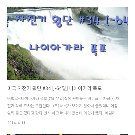
데 매번 비행기를 타고 갔던 기억밖에 없다. 참으로 생소한 경험이 될듯
하다. 자전거를 타고 국경을 넘어간다는 생각에 기분 좋게 일어났다. 어
제는 비가 왔는데 새파란 하늘을 보니 내 마음도 밝게 개이는 듯 하다. 다
른 나라를 방문한다는게 설레이기도 하지만 입국 심사때 혹시나 질문에
잘못 답변하지는 않을지 버벅거리거나 떨지는 않을지등 긴장하게 된다.
있는 그대로 잘 대처하면 크게 문제 되지는 않을 것 같다. "떠나기 전..
미국 자전거 횡단 #34 [~64일] 나이아가라 폭포
버팔로~ 나이아가라 폭포(7월 29일)집에 꾸며놓은 바이크 주차장(?) 자
전거 외에 주차는 못한단다 ㅋ조(Joe)가 보이지 않아서 물었더니 아침
일찍 출근 했다고 한다.인사 하고 떠나려 했는데 아쉽게 됐다. 에밀리
(emmalee)가 오늘밤 지낼 웜샤워 호스트 구했냐고 해서 구하지못했다
2014. 4. 11.
고 했다. 그러자 나이아가라 폭포 근처에 아는 친구가 있어서부탁을 해본
다고 했다. 웜샤워에 가입된 회원은 아니지만 부탁을 하면하루 잘 수 있