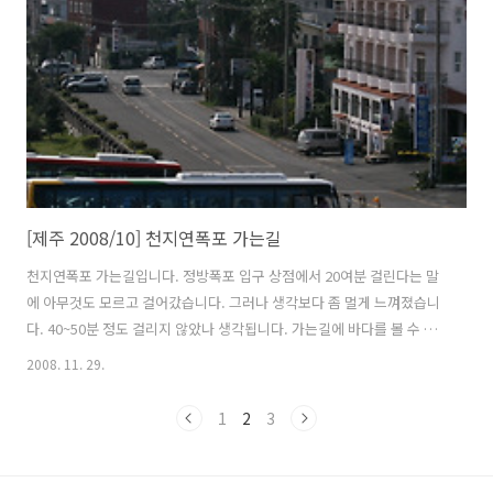
귀포터미널까지 가는 버스나 택시를 타야 했습니다. 제주도 택시비가 장
난이 아니기 때문에 서귀포시내까지 가는 버스를 탔습니다. 기사아저씨
가 서귀포구터미널까지는 ..
[제주 2008/10] 천지연폭포 가는길
천지연폭포 가는길입니다. 정방폭포 입구 상점에서 20여분 걸린다는 말
에 아무것도 모르고 걸어갔습니다. 그러나 생각보다 좀 멀게 느껴졌습니
다. 40~50분 정도 걸리지 않았나 생각됩니다. 가는길에 바다를 볼 수 있
는 전망대와 돌탑이 있었습니다. 사진작가들이 찍은 정방폭포와 천지연
2008. 11. 29.
폭포를 담은 사진도 전시되어 있었구요... 전망대에서 바라본 정방폭포
쪽 전경입니다. 음~ 정방폭포는 안보이네요. 정방폭포 내려가는 계단 제
1
2
3
주도의 서남쪽 해안가에는 주상절리가 길기 형성되어 있습니다. 아주 작
은 배를 타고 낚시를 하고 있습니다. 무엇을 잡고 있을까요? 제주도에는
저와 같이 혼자 배낭을 매고 도보나, 자전거, 스쿠터등을 이용해서 여행