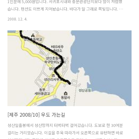
1인분에 5,000원입니다. 서귀포시내와 중문관광단지보다 많이 저렴했
습니다. 팬션도 이쁘게 지어놨습니다. 바다가 말 그래로 쪽빛입니다. 우
도항입니다. 조랑말 신토불이 : 몸과 땅은 둘이 될 수 없다. 우리몸에는 우
2008. 12. 4.
리땅에서 난게 좋다라는 뜻인가요.... 더 간단하게 요약하면 우리것이 좋
은것이여... 겠지요. 요즘엔 외국산이 국내산으로 둔갑한게 너무 많으니
믿고 먹을수가 있어야 말입니다. 판석은 우도팔경인 야항어범에 관한 석
서입니다. 야항어범(夜航漁帆) : 여름밤이 되면 고기잡이 어선들이 무리
를 지어 우도의 바다를 불빛으로 밝힌다. 이때가 되면 칡흙같이 어두운
날이라도 마을 안길은 그리 어둡지가 않ㅇ을 뿐만 아니라 밤 하늘까지도
밝은 및..
[제주 2008/10] 우도 가는길
성산일출봉에서 성산항까지 터벅터벅 걸어갔습니다. 도보로 한 30여분
걸리는 거리였습니다. 이길을 주욱 따라가서 오른쪽으로 유턴하면 바로