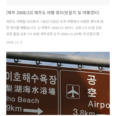
[제주 2008/10] 제주도 여행 정리(방문지 및 여행경비)
제주도 여행을 다녀와서 그동안 다녔던 곳과 여행에서 사용한 경비에 대
한 정리를 해봤습니다. 1) 여행지 2008.10.29(수) : 오후 5시 55분 김포
공항 출발 오후 7시 00분 제주공항 도착 2008.10.30(목) 주상절리(중문
관광단지) 여미지 식물원(중문관광단지) 천제연폭포(중문관광단지) 정방
2008. 12. 5.
폭포 천지연폭포 섭지코지 2008.10.31(금) 성산일출봉 우도 용두암 용
연(용연구름다리) 2008.11.01(토) 용두암 오후 1시 05분 제주공항 출발
오후 2시 00분 김포공항 도착 2) 비용정산 2008.10.29 저녁식사 : 6,000
공항리무진버스 : 4,900 음료수 : 1,000 택시 : 5,000 숙박(팬션) : 40,000
항공운임 : 37,000(아시아나 항공마일리지 이용, 공항이용료 ..