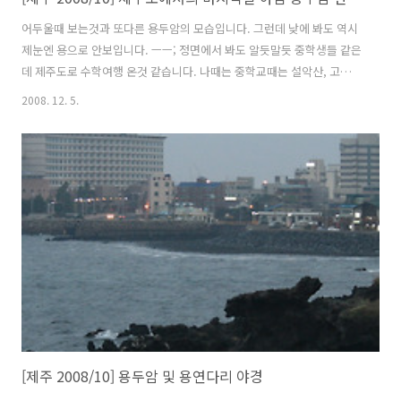
어두울때 보는것과 또다른 용두암의 모습입니다. 그런데 낮에 봐도 역시
제눈엔 용으로 안보입니다. ㅡㅡ; 정면에서 봐도 알듯말듯 중학생들 같은
데 제주도로 수학여행 온것 같습니다. 나때는 중학교때는 설악산, 고등학
교때는 경주였습니다. 요즘엔 제주도 아니면 해외로 간다지요... 세상 많
2008. 12. 5.
이 좋아진것 같아요. 초등학생인데 용두암을 그리네요... 제가 그림을 잘
몰라서, 대충 보기엔 잘 그리는것 같습니다. 저런그림을 크로키라 하나
요.. 대상의 특징을 파악하여 그리는 것이였던가... 아니면 말고... 사진찍
다가 학생들이 많이 몰려와서 얼른 자리를 피했습니다. 가까이에서 찍으
니 더 알아볼수 없네... 동전 넣고 보는 망원경입니다. 많이 낡아서 보이
지 않을것 같기도 하고... X시X나 항공 뱅기 X한항공 뱅기 외국인 커플..
[제주 2008/10] 용두암 및 용연다리 야경