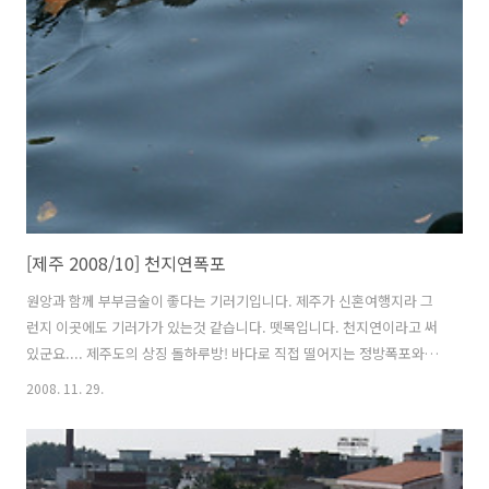
고 아름다운 한폭의 그림같기도 했습니다. 비록 차안에서 보는것으로 만
족했지만, 다음에는 해안일주도로를 따라 자전거로 가볼 작정입니다. 버
스기사아저씨에게 이것저것 여쭈어보면서 남은 제주도 일정과 코스를
지도와 같이 확인하면서 머리속에 ..
[제주 2008/10] 천지연폭포
원앙과 함께 부부금술이 좋다는 기러기입니다. 제주가 신혼여행지라 그
런지 이곳에도 기러가가 있는것 같습니다. 뗏목입니다. 천지연이라고 써
있군요.... 제주도의 상징 돌하루방! 바다로 직접 떨어지는 정방폭포와는
반대로 한참 안쪽으로 들어가야 볼 수 있습니다. 천지연폭포도 갈수기라
2008. 11. 29.
물이 많이 떨어지지 않고 있습니다. 여름에 가야 웅장한 광경을 볼 수 있
는데, 아쉽네요. 이미 천제연폭포를 시작으로 정방폭포, 천지연폭포까지
많이 봐서 그늘에 조금 앉아있다가 폭포를 빠져 나왔습니다. 시간이 많이
지체되어 다음목적지인 섭지코지까지 빨리 가기위해 천지연폭포에서 서