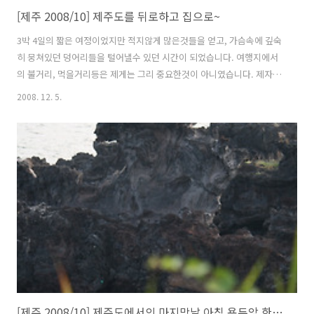
[제주 2008/10] 제주도를 뒤로하고 집으로~
3박 4일의 짧은 여정이었지만 적지않게 많은것들을 얻고, 가슴속에 깊숙
히 뭉쳐있던 덩어리들을 털어낼수 있던 시간이 되었습니다. 여행지에서
의 불거리, 먹을거리등은 제게는 그리 중요한것이 아니였습니다. 제자신
이 고생과 불편을 택했기에 도보와 대중교통을 이용해서 제주도를 한바
2008. 12. 5.
퀴 돌 수있었습니다. 무거운 배낭을 메고 돌아닌다다는게 불편하고 힘들
수도 있었지만 그리 큰 문제가 되진 않았습니다. 다만 한가지 후회가 된
다면, 왜! 한살이라도 어릴때 혼자 할 수 있는 여행을 하지 않았나 하는 점
입니다. 이제 제주도를 떠나야 할 시간이 됐습니다. 공항이 3.8킬로미터
도보로 한시간 정도 거리 되는것 같습니다. 4일내내 걸어서 제주도를 다
녔는데, 이정도 거리를 못걷겠어하고 또 지도만 보고 무작정 제주공항까
지 걸어갔습니다. ..
[제주 2008/10] 제주도에서의 마지막날 아침 용두암 한번 더