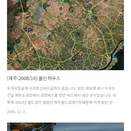
다. 등대에 있는 표지석입니다. 등대에서 아까 올라왔던 반대편에 있는
계단입니다. 헉 쳐다보는것마져 아찔할 정도습니다. 등대에서 성산일출
봉을 봤더니 이제서야 다른것에 방해를 받지 않고 성산일출봉 전체를 볼
수 있었습니다. 제주도의 상징 조랑말입니다. 풀뜯어먹는데 정신이 없는
것 같습니다. 놀랠까봐 ..
[제주 2008/10] 올인하우스
우여곡절끝에 서귀포신터미널까지 왔습니다. 밝은 대낮에 보니 이곳은
전날 제주도공항에서 공항버스를 탔던 버스에서 내린 곳이었습니다. 뒤
쪽에 2002년 월드컵이 열렸던 제주월드컵경기장때문에 어제 왔던 곳이
라는 것을 알았습니다. 시간이 3시가 다 되었기에 섭지코지까지 가려면
2008. 12. 2.
부지런히 가야 했습니다. 터미널에서 3시에 출발하는 차표를 끊었습니
다. 섭지코지 입구까지는 2시간 가까이 걸렸습니다. 제주 해안 일주도로
1132번을 따라 가는데, 지나가는 곳마다 차창밖으로 보이는 풍경은 멋있