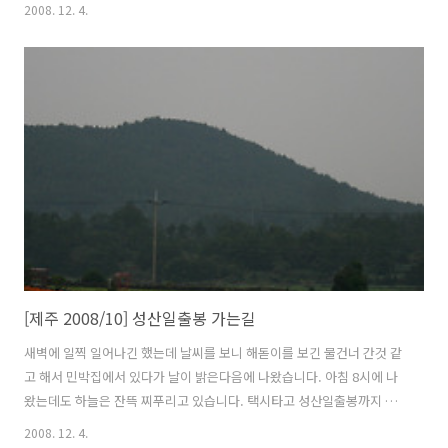
갔습니다. 돌계단이 계속 이어집니다. 제주도가 화산섬이라 돌도 구멍이
2008. 12. 4.
송송나있는 화산암입니다. 마을과 주차장이 한눈에 들어옵니다. 이날 날
씨는 정말 최악이었습니다. 바람도 많이 불고 올라가면 올라갈수록 계단
의 경사는 심해졌습니다. 다리도 후들후들... 매표소쪽을 보니 올라오는
사람이 한두사람씩 점점 많아졌습니다. 드뎌 정상입니다. 약간 실망 ㅡ
ㅡ; 이건 뭐 날씨도 좋지 않고, 안개만 자욱하게 끼고 최악이었습니다. 내
려오는 길에 아까 봤던 매점에서 음료수를 마시고 아주머니와 30여분 대
화를 나누다가 내려왔..
[제주 2008/10] 성산일출봉 가는길
새벽에 일찍 일어나긴 했는데 날씨를 보니 해돋이를 보긴 물건너 간것 같
고 해서 민박집에서 있다가 날이 밝은다음에 나왔습니다. 아침 8시에 나
왔는데도 하늘은 잔뜩 찌푸리고 있습니다. 택시타고 성산일출봉까지 가
면 얼마 않걸리지만 제주도를 대중교통과 도보로 일주를 해보자는 원칙
2008. 12. 4.