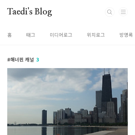
본문 바로가기
Taedi's Blog
홈
태그
미디어로그
위치로그
방명록
해너핀 캐널
3