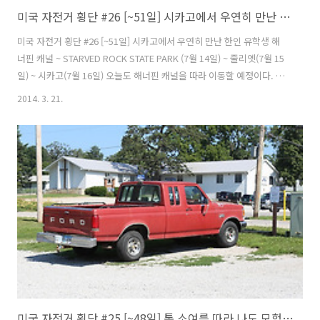
미국 자전거 횡단 #26 [~51일] 시카고에서 우연히 만난 한인 유학생 (줄리엣, 시카고)
미국 자전거 횡단 #26 [~51일] 시카고에서 우연히 만난 한인 유학생 해
너핀 캐널 ~ STARVED ROCK STATE PARK (7월 14일) ~ 줄리엣(7월 15
일) ~ 시카고(7월 16일) 오늘도 해너핀 캐널을 따라 이동할 예정이다. 조
금은 지루한 면도 있지만 자동차가 다니는 도로보다는 쾌적하고 즐거운
2014. 3. 21.
라이딩을 할 수 있어 좋다. 잔디밭에서 텐트를 치고 잤더니 플라이가 훔
뻑 젖었다. 텐트가 비싸든 싼거든 결로에는 장사가 없는 듯 하다. 젖은 텐
트와 플라이가 다 마를때까지 캠핑장 주변을 돌아 다녔다. 낚시하러 온
사람들을 봤는데 어제 다른 캠핑장에서 내게 고기를 번쩍 들어올리며 포
즈 를 취해준 부부였다. 해너핀 캐널을 감상하며 천천히 가고 있었는데
운하의 합류지점이 나왔다. 내가 옳은 방향으로 가..
미국 자전거 횡단 #25 [~48일] 톰 소여를 따라 나도 모험을 떠난다. (데븐포트, 해너핀캐널)