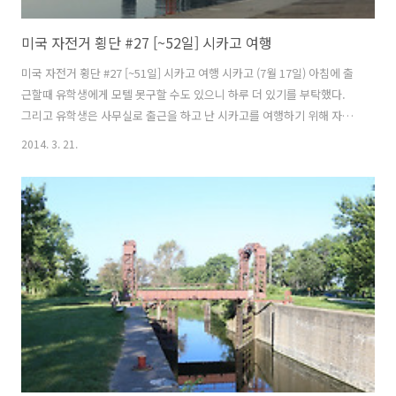
미국 자전거 횡단 #27 [~52일] 시카고 여행
미국 자전거 횡단 #27 [~51일] 시카고 여행 시카고 (7월 17일) 아침에 출
근할때 유학생에게 모텔 못구할 수도 있으니 하루 더 있기를 부탁했다.
그리고 유학생은 사무실로 출근을 하고 난 시카고를 여행하기 위해 자전
거를 타고 다운타운으로 나왔다. 시카고는 미국에서 3번째로 큰 도시이
2014. 3. 21.
며 일리노이에 있으며 오른쪽으로는 미시간 호수를 끼고 있다. 미시간 호
수(Lake Michigan)의 크기는 5만 7757㎢이나 되며 남한면적의 60%에
가까운 크기이고 최대 깊이는 281m이며 5대호중 유일하게 미국 영토안
에 있는 호수이다. 실제 내가 접했던 미시간 호수는 바다처럼 보였다. 시
카고는 1871년 10월 8일 일요일 아침, 소의 뒷발길질에 차인 등불이 떨
어져 불이 났고 때마침 남쪽에서 불어오는 강한 바람에,..