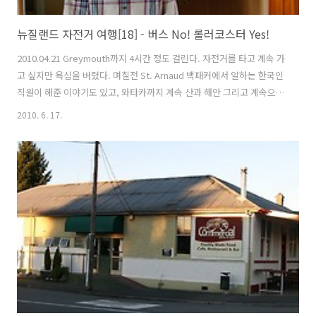
뉴질랜드 자전거 여행[18] - 버스 No! 롤러코스터 Yes!
2010.04.21 Greymouth까지 4시간 정도 걸린다. 자전거를 타고 계속 가
고 싶지만 욕심을 버렸다. 며칠전 St. Arnaud 백패커에서 일하는 한국인
직원이 해준 이야기도 있고, 와타카까지 계속 산과 해안 그리고 계속으로
계곡으로 이어지는 험한 코스가 많다. 아쉽지만.... 오늘은 버스를 타고
2010. 6. 17.
간다. 나와 같은룸을 썼던 헝가리 친구 가정집 형태의 백패커라서 주인들
도 친절하고 내부시설이 깨끗하다. Intercity같은 대형버스가 올 줄 알았
는데... 이렇게 낡고 작은 버스가 왔다. 대형버스를 오는것으로 생각하고
앞바퀴를 분리했는데 그럴필요가 없었다. ㅡㅡ; 사진에 담지는 못했지만
Westport까지 오는 구간은 정말 험한 구간이었다. 왼쪽으로는 높은 산
이고 오른쪽으로는 깊은 계곡의 연속, 그리고..