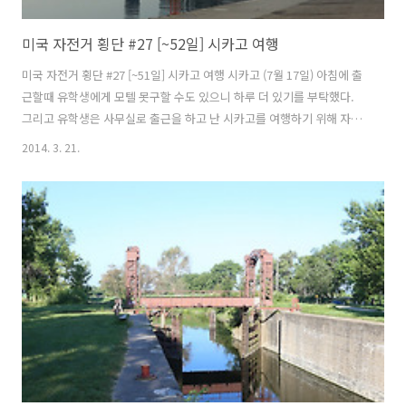
미국 자전거 횡단 #27 [~52일] 시카고 여행
미국 자전거 횡단 #27 [~51일] 시카고 여행 시카고 (7월 17일) 아침에 출
근할때 유학생에게 모텔 못구할 수도 있으니 하루 더 있기를 부탁했다.
그리고 유학생은 사무실로 출근을 하고 난 시카고를 여행하기 위해 자전
거를 타고 다운타운으로 나왔다. 시카고는 미국에서 3번째로 큰 도시이
2014. 3. 21.
며 일리노이에 있으며 오른쪽으로는 미시간 호수를 끼고 있다. 미시간 호
수(Lake Michigan)의 크기는 5만 7757㎢이나 되며 남한면적의 60%에
가까운 크기이고 최대 깊이는 281m이며 5대호중 유일하게 미국 영토안
에 있는 호수이다. 실제 내가 접했던 미시간 호수는 바다처럼 보였다. 시
카고는 1871년 10월 8일 일요일 아침, 소의 뒷발길질에 차인 등불이 떨
어져 불이 났고 때마침 남쪽에서 불어오는 강한 바람에,..