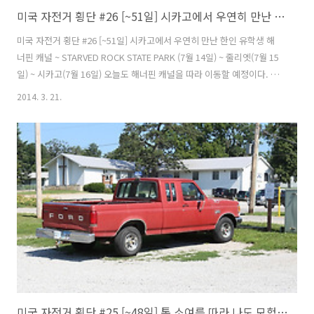
미국 자전거 횡단 #26 [~51일] 시카고에서 우연히 만난 한인 유학생 (줄리엣, 시카고)
미국 자전거 횡단 #26 [~51일] 시카고에서 우연히 만난 한인 유학생 해
너핀 캐널 ~ STARVED ROCK STATE PARK (7월 14일) ~ 줄리엣(7월 15
일) ~ 시카고(7월 16일) 오늘도 해너핀 캐널을 따라 이동할 예정이다. 조
금은 지루한 면도 있지만 자동차가 다니는 도로보다는 쾌적하고 즐거운
2014. 3. 21.
라이딩을 할 수 있어 좋다. 잔디밭에서 텐트를 치고 잤더니 플라이가 훔
뻑 젖었다. 텐트가 비싸든 싼거든 결로에는 장사가 없는 듯 하다. 젖은 텐
트와 플라이가 다 마를때까지 캠핑장 주변을 돌아 다녔다. 낚시하러 온
사람들을 봤는데 어제 다른 캠핑장에서 내게 고기를 번쩍 들어올리며 포
즈 를 취해준 부부였다. 해너핀 캐널을 감상하며 천천히 가고 있었는데
운하의 합류지점이 나왔다. 내가 옳은 방향으로 가..
미국 자전거 횡단 #25 [~48일] 톰 소여를 따라 나도 모험을 떠난다. (데븐포트, 해너핀캐널)