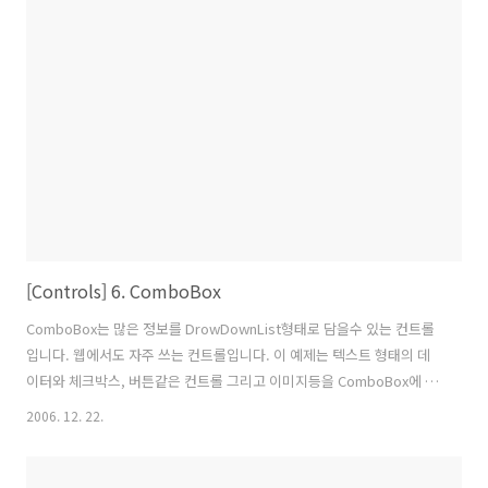
WPF에서는 어떠한 방법으로 ContextMenus메뉴를 사용하는지 이번강
좌에서 알아보겠습니다 With ToolTip &n bsp; &n bsp; Some
information. &n bsp; &n bsp; &n bsp;..
[Controls] 6. ComboBox
ComboBox는 많은 정보를 DrowDownList형태로 담을수 있는 컨트롤
입니다. 웹에서도 자주 쓰는 컨트롤입니다. 이 예제는 텍스트 형태의 데
이터와 체크박스, 버튼같은 컨트롤 그리고 이미지등을 ComboBox에 간
단하게 바인딩합니다. 텍스트 형태의 데이터 바인딩 버튼 컨트롤 바인딩
2006. 12. 22.
그림 데이터 바인딩 컨트롤과 이미지 같은 바인딩은 DackPanel로 태그
안에 Button과 Image를 집어 넣습니다. void btn1_Click(object
sender, RoutedEventArgs e) { Text01.Text = "Click Me 1"; } void