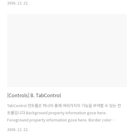
메이션 효과로 프로그램 내부에서 어떠한 동작이 이루어지고 있다는것
2006. 12. 22.
을 사용자에게 보여주는 컨트롤입니다. StatusBar는 흔히 작업표시줄
이라 해서 윈도우 응용프로그램의 하단에 프로그램에 대한 각종 정보를
표시해서 현재 어떠한 작업을 하는지 현재의 상태를 표시해 주는 컨트롤
입니다. ProgressBar... StatusBar안에 ProgressBar를 추가하여 진
행속도를 애니메이션으로 보여줍니다. Duration duration = new
Duration(TimeSpan.FromSeco..
[Controls] 8. TabControl
TabControl 컨트롤은 하나의 폼에 여러가지의 기능을 부여할 수 있는 컨
트롤입니다 Background property information gose here.
Foreground property information gose here. Border color
property information gose here. TabStripPlacement속성은 텝의
2006. 12. 22.