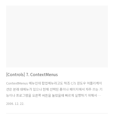
위치입니다. 현재는 Top로 되어있으므로 텝이 상단에 위치하고 있습니
다. Top 외에 Left, Right, Bottom 등의 속성값을 지정할 수 있습니다.
※ 테스트 환경 -----------------------------------------------------------
------------------------------ 운영체체 : ..
[Controls] 7. ContextMenus
ContextMenus 메뉴인데 팝업메뉴라고도 하죠 C/S 윈도우 어플리케이
션은 본래 대메뉴가 있으나 현재 선택된 폼이나 페이지에서 자주 쓰는 기
능이나 프로그램을 오른쪽 버튼을 눌렀을때 빠르게 실행하기 위해서 단
축메뉴의 필요성을 느낍니다. 예전 비주얼베이직이나 VC++, 델파이, 파
2006. 12. 22.
워필더등 응용어플리케이션을 만드는 랭귀지나 툴등의 컴퍼넌트 기반의
툴등에서 많이 지원하는 기능이고 많이 활용하는 컨트롤입니다. 그래서