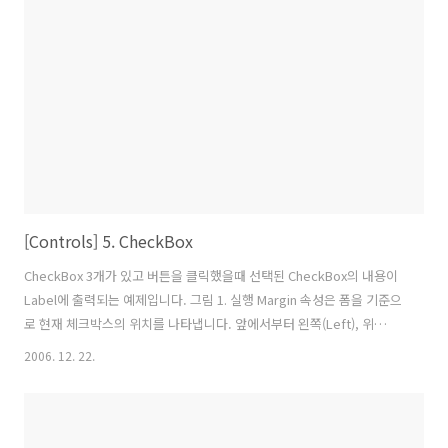
btn2_Click(object sender, RoutedEventArgs e) { Text01.Text =
"Click Me 2"; } void..
[Controls] 5. CheckBox
CheckBox 3개가 있고 버튼을 클릭했을때 선택된 CheckBox의 내용이
Label에 출력되는 예제입니다. 그림 1. 실행 Margin 속성은 폼을 기준으
로 현재 체크박스의 위치를 나타냅니다. 앞에서부터 왼쪽(Left), 위
(Top), 오른족(Right), 아래(Bottom) 입니다 VerticalAlignment는 폼
2006. 12. 22.
내에서 CheckBox의 위치입니다. 속성값은 Top, Center, Bottom,
Stretch, {x:null} 등을 지정할 수 있습니다. HorizontalAlignment는 폼
내에서 CheckBox의 위치입니다. 속성값은 Left, ,Right, Center,
Stretch(을)를 지정할 수 있습니다. using System; using