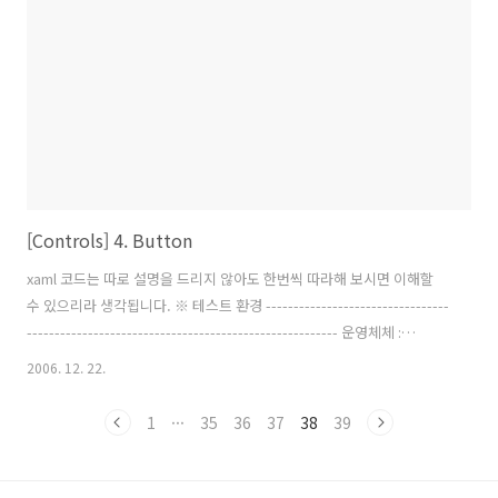
System.Collections; us..
[Controls] 4. Button
xaml 코드는 따로 설명을 드리지 않아도 한번씩 따라해 보시면 이해할
수 있으리라 생각됩니다. ※ 테스트 환경 ---------------------------------
-------------------------------------------------------- 운영체체 :
Windows Vista Ultimate 32bit 개발툴 : Microsoft Visual C#
2006. 12. 22.
Codename "Orcas" ----------------------------------------------------
-------------------------------------
1
···
35
36
37
38
39