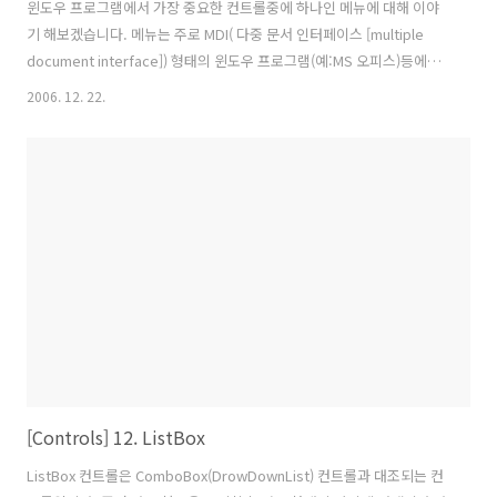
윈도우 프로그램에서 가장 중요한 컨트롤중에 하나인 메뉴에 대해 이야
기 해보겠습니다. 메뉴는 주로 MDI( 다중 문서 인터페이스 [multiple
document interface]) 형태의 윈도우 프로그램(예:MS 오피스)등에서
서로 관련된 기능들을 모아서 한정된 크기의 폼에 표현하기 위한 컨트롤
2006. 12. 22.
입니다. 메뉴는 다양한 형태의 상용컨트롤과 Win32 API에서 호출하는
형태 그리고 비주얼스튜디오 닷넷등의 개발툴에서 제공되는 컨트롤 형
태로서 코드를 작성할 수 있습니다. WPF에서도 역시 다른 컨트롤들과
동일하게 XAML 형태로 작성이 가능합니다. 그림 1.메뉴화면
Header=“파일“ : 메뉴의 CAPTION을 표시하는 속성입니다.
IsCheckable="true" : 특정메뉴를 선택했을때 체크표시를 하기위..
[Controls] 12. ListBox
ListBox 컨트롤은 ComboBox(DrowDownList) 컨트롤과 대조되는 컨