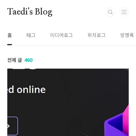
본문 바로가기
Taedi's Blog
홈
태그
미디어로그
위치로그
방명록
전체 글
460