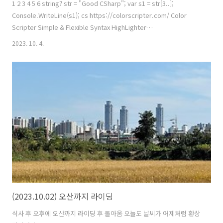
1 2 3 4 5 6 string? str = "Good CSharp"; var s1 = str[3..];
Console.WriteLine(s1); cs https://colorscripter.com/ Color
Scripter Simple & Flexible Syntax HighLighter
colorscripter.com 오호라... 이거 좋네 ㅋ 전에는 티스토리 편집창을
2023. 10. 4.
직접 수정하여 관련 익스텐션 html을 추가했었는데... 이제 코드를 html
로 붙여 넣기 하면 끝 자주 써먹어야줘~이
(2023.10.02) 오산까지 라이딩
식사 후 오후에 오산까지 라이딩 후 돌아옴 오늘도 날씨가 어제처럼 환상