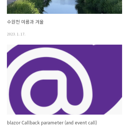
수원천 여름과 겨울
2023. 1. 17.
blazor Callback parameter (and event call)