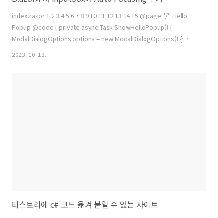
index.razor 1 2 3 4 5 6 7 8 9 10 11 12 13 14 15 @page "/" Hello
Popup @code { private async Task ShowHelloPopup() {
ModalDialogOptions options = new ModalDialogOptions() {
BackgroundClickToClose = false, }; await
2023. 10. 13.
ModalDialog.ShowDialogAsync("Hello Popup", options); } }
Colored by Color Scripter cs HelloPopup.razor 1 2 3 4 5 6 7 8 9
10 11 12 13 14 15 16 17 18 19 20 21 22 23 24 25 26 27 28 29 30 3..
티스토리에 c# 코드 옮겨 붙일 수 있는 사이트