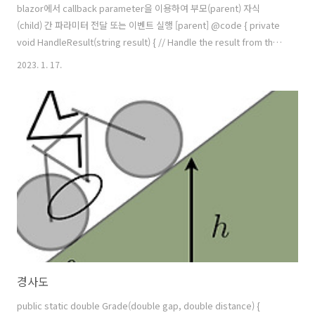
blazor에서 callback parameter을 이용하여 부모(parent) 자식
(child) 간 파라미터 전달 또는 이벤트 실행 [parent] @code { private
void HandleResult(string result) { // Handle the result from the
component Console.WriteLine(result); } }​ [child] Do Work
2023. 1. 17.
@code { [Parameter] public EventCallback Callback { get; set; }
private void DoWork() { // Do some work var result = "Work
completed"; // Raise the callback event and pass the..
경사도
public static double Grade(double gap, double distance) {