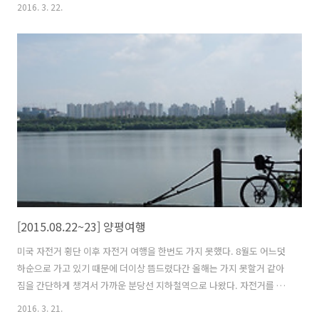
좋은날이다. 양재천은 강남과 서초를 지나 과천까지 이어진다. 주변에 아
2016. 3. 22.
파트가 밀집되어 있어 쾌적하고 안양천이나 탄천에 비해 관리가 잘 되어
있다. 길도 잘 정비되어 있고 일부구간은 일방통행이라 맞은편에서 오는
자전거와 부딪힐 걱정은 하지 않아도 된다. 강남 부자들중 부자들만 산다
는 도곡동 타워펠리스 가끔 뉴스에 등장하는 곳이기도 하다. 부럽진 않지
만 저런곳에서의 삶은 어떨지 궁금하긴 하다. 서초와 강남을 지나 과천
가기 전까지는 시골 풍경이 이어진다. 앞서 오던곳과는 많이 달라 보인
다. 전방에 관악산이..
[2015.08.22~23] 양평여행
미국 자전거 횡단 이후 자전거 여행을 한번도 가지 못했다. 8월도 어느덧
하순으로 가고 있기 때문에 더이상 뜸드렸다간 올해는 가지 못할거 같아
짐을 간단하게 챙겨서 가까운 분당선 지하철역으로 나왔다. 자전거를 조
립한지 반년이 넘었는데 아직 자전거 여행을 못갔으니 자전거에게 미안
2016. 3. 21.