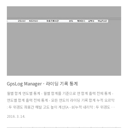
할 따름이다. (앞으로는 자주 같이 가자!) 온도와 습도가 높은데 바람까지
불지 않으니 자전거 타면 금방 땀범벅이가 된다. 긴거리를 못가고 가다
쉬다를 반복하니 계속 시간만 지체된다. 어찌어찌 해서 탄천합수부까지
왔고 이곳에서 잠시 휴식을 취하며 오랜만에 자전거 카페에 접속하여 여
행간다고 인증샷을 올렸다. 자전거 여행 준비할 때는 하루에도 수십번을
들락날락 거렸는데 요즘은 통 자전거 여행을 못가니 많이 뜸해졌다. 한강
매점에서 도시..
GpsLog Manager - 라이딩 기록 통계
월별 합계 연도별 통계 - 월별 합계를 기준으로 연 합계 출력 전체 통계 -
연도별 합계 출력 전체 통계 - 모든 연도의 라이딩 기록 합계 누적 오르막
: 두 위경도 좌표간 해발 고도 높이 계산(A - B)누적 내리막 : 두 위경도 좌
표간 해발 고도 낮이 계산(B - A)칼로리(kcal)은 자전거 탈 때 소모되는
2016. 3. 14.
칼로리 공식으로 계산 (출처:구글) 계산공식 kcal = 몸무계(Weight) X 평
균속도별 칼로리소모량 X 운동시간(분:Minute) 고도에 따라 칼로리 소모