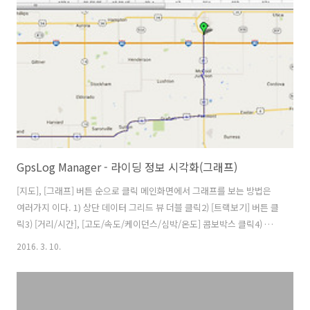
전 등록할 기준 시간을 먼저 지정해야 한다. 한국 시간에 맞게 LOCAL을
선택해야 한다. 콤보박스의 항목을 프로그램 시작시 디폴트로 LOCAL에
맞춰 놓았다. ..
GpsLog Manager - 라이딩 정보 시각화(그래프)
[지도], [그래프] 버튼 순으로 클릭 메인화면에서 그래프를 보는 방법은
여러가지 이다. 1) 상단 데이터 그리드 뷰 더블 클릭2) [트랙보기] 버튼 클
릭3) [거리/시간], [고도/속도/케이던스/심박/온도] 콤보박스 클릭4) 상
단 데이터 그리드 뷰 팝업 메뉴 Y축 : 고도/속도/CAD/심박/온도 X축 : 시
2016. 3. 10.
간/거리 기준 팝업 메뉴를 클릭 하면 온도를 제외한 고도/속도/CAD/심
박 정보를 한눈에 볼 수 있다. 그래프에 ToolTip 추가 미국 자전거 횡단
할 때 오레곤 450을 사용해서 CAD(케이던스)와 심박 정보는 없다. 엣지
는 자전거용 GPS이고 오레곤 시리즈는 다목적 용이다. 메인화면으로 돌