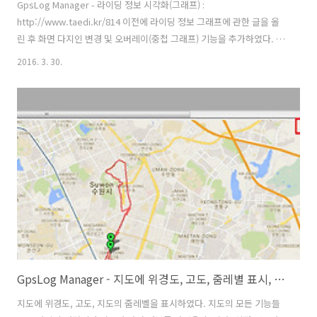
GpsLog Manager - 라이딩 정보 시각화(그래프) :
http://www.taedi.kr/814 이전에 라이딩 정보 그래프에 관한 글을 올
린 후 화면 다지인 변경 및 오버레이(중첩 그래프) 기능을 추가하였다. 잦
은 디자인 변경이 사용자 측면에서 불편함이 있겠으나 향후 프로그램의
2016. 3. 30.
확장 및 편의성을 위해 변경을 했고 앞으로 추가적인 컨트롤 배치 변경은
가급적 하지 않으려고 한다. 화면 배치 변경전 위 그림과 아래 그림을 비
교하면 어떤게 변경됐는지 한 눈에 알 수 있다. 그래프 열기/닫기 체크박
스 => 버튼항목 선택 콤보박스 => 체크 박스 (고도/속도/케이던스/온도/
심박수) 우선 하나의 항목만 선택할 경우 그래프 색은 이전과 똑같다. 두
개 이상 선택할 경우 각 항목의 지정색으로 그래프 선을 표시한다..
GpsLog Manager - 지도에 위경도, 고도, 줌레별 표시, 기타
지도에 위경도, 고도, 지도의 줌레벨을 표시하였다. 지도의 모든 기능들