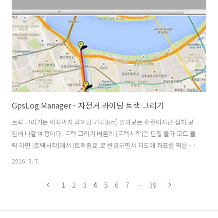
아갈 필요 없이 [이전] [다음] 버튼을 클릭하면 다른 GPS 정보를 확인 할
수 있다. 체크 - 온도 그래..
GpsLog Manager - 자전거 라이딩 트랙 그리기
트랙 그리기는 아직까지 라이딩 거리(km) 알아보는 수준이지만 점차 보
완해 나갈 예정이다. 트랙 그리기 버튼의 [트랙시작]은 편집 불가 모드 클
릭 하면 [트랙시작]에서 [트랙종료]로 변경되면서 지도에 좌표를 찍을 수
있다. 왼쪽 마우스 버튼으로 클릭하면 마커(marker)가 찍힌다. 두번 째
2016. 3. 7.
좌표를 찍을 때 부터는 앞의 좌표와 선으로 연결 된다. 좌표를 찍을 때 마
다 거리가 누적이 되어 텍스트 창에 거리(km)가 표시된다. 삭제할 때는
1
2
3
4
5
6
7
···
39
마커(marker)를 선택 후 오른 쪽 마우스 버튼을 클릭하면 삭제 되며 거
리(km)가 차감된다. 마커(marker) 삭제는 마지막 좌표만 가능하고 마커
(marker)의 마우스 Drag&Drog은 현재 지원되지 않는다. ※ 트랙 그리