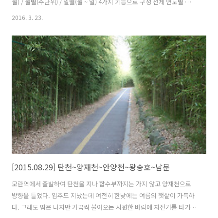
월) / 월별(주단위) / 일별(월 ~ 일) 4가지 기능으로 구성 전체 연도별 전체
연도별 통계는 기존에 전체 통계가 없었지만 이번에 볼 수 있게 추가하였
2016. 3. 23.
다. 라이딩 정보 그래프는 지도 때문에 크기를 작게 했으나 통계 그래프
는 GPS 로그 데이터 그리드 뷰(아래)를 뒤로 숨기고 그래프를 크게 확장
해서 가독성을 높였다. 연도별(1~12월) 통계 연도별 통계 보기는 전체 보
기와 동일하다 연도-월 방식으로 표시하면 텍스트가 길어져 X측 글자가
2줄로 만들어 질 경우가 있기 때문에 짧게 월만 표시했다. 해당 연도는 조
회 조건과 그래프 오른쪽 상단에 현재..
[2015.08.29] 탄천~양재천~안양천~왕송호~남문
모란역에서 출발하여 탄천을 지나 합수부까지는 가지 않고 양재천으로
방향을 틀었다. 입추도 지났는데 여전히 한낮에는 여름의 햇살이 가득하
다. 그래도 땀은 나지만 가끔씩 불어오는 시원한 바람에 자전거를 타기에