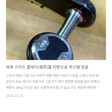
들여다 볼 수 있는 Refelection을 사용하여 속도가 느린 단점이 있어 대
용량 데이터를 처리하기에는 성능이 저하될 수 있다. (트랜잭션 코드 추
가) using System; using System.Data; using System.C..
와후 스피드 플레이(콤푸)를 티탄으로 커스텀 업글
※주의 와후 스플 나노 버전의 체중 제한 이유가 스핀들 소재인 티탄 때
문인지 또는 바디가 카본이라 그런건지 제가 정확한 정보를 찾지 못해서
체중이 80kg 이상인 분은 신중하셔야 할 것 같습니다. 야밤에 뚝딱뚝딱
완성했어요 맘먹고 하면 20~30분이면 가능하고 작업하면서 사진까지 찍
2022. 11. 22.
느라 1시간 정도 걸린 것 같습니다. 2월 27일에 기존에 사용하던 구형 스
플 클릿 부품이 라이딩 도중에 사라져서 그전부터 살까하던 신형 와후 스
플을 주문하게 되었습니다. 알리에서 가장 저렴한 것으로 골라서 98$짜