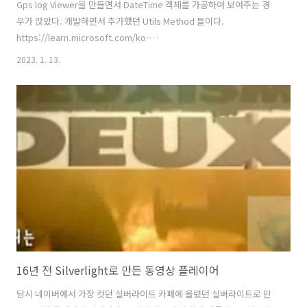
Gps log Viewer을 만들면서 DateTime 객체를 가공하여 보여주는 경
우가 많았다. 개발하면서 추가했던 Utils Method 들이다.
https://learn.microsoft.com/ko-
kr/dotnet/api/system.datetime?view=net-7.0 DateTime 구조체
2023. 1. 13.
(System) 일반적으로 날짜와 시간으로 표시된 시간을 나타냅니다.
learn.microsoft.com public class DateTimeHelper { public
enum TimeFormat { HH, HH_MM, HH_MM_SS, HH_MM_SS_MS,
HHHH_MM_SS_MS } /// /// Time Format Enum /// public enum
DateFormat { /// /// Loc..
16년 전 Silverlight로 만든 동영상 플레이어
당시 네이버에서 가장 컷던 실버라이트 카페에 올렸던 실버라이트로 만