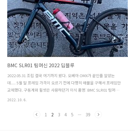
자전거 여행을 다시 한 번 도전해 보고 싶다. 그 꿈이 꼭 이루어지길.. 바
라며 좀더 적극적인 삶을 위해 노력하겠다.
BMC SLR01 팀머신 2022 딥블루
2022.05.31 조립 결국 여기까지 왔다. 오베아 OMX가 끝인줄 알았는
데.... 5월 말 프레임 가격이 오르기 전에 다행히 매물을 구해서 프레임만
교체했다. 구동계와 휠셋은 사용하던거 이식 품명: BMC SLR01 팀머신
2022 딥블루 차대번호 : - 자전거 사이즈 : 52 프레임셋 : BMC SLR01 팀
2022. 10. 6.
머신 (52 Size) 휠셋 : 파스포츠 페더 180DT 허브 허브 : DT SWISS 180
타이어 : 타이어 피제로 튜블리스 (앞 : 25C / 뒤 : 25C) 구동계 : SRAM
1
2
3
4
5
···
39
RED ETAP AXS 12단 (쿼크파워미터 포함) 페달 : 스피드 플레이 신형 (티
탄 커스텀) 핸들 : SLR01 일체형 핸들바 400 * 90mm 스템 : SLR01 일체
형 핸들바 안장 : Prologo Scr..