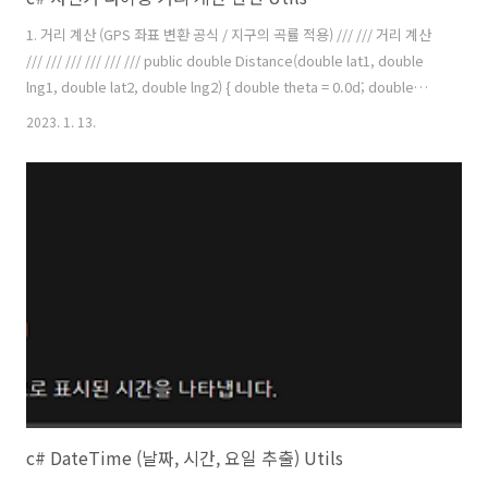
1. 거리 계산 (GPS 좌표 변환 공식 / 지구의 곡률 적용) /// /// 거리 계산
/// /// /// /// /// /// public double Distance(double lat1, double
lng1, double lat2, double lng2) { double theta = 0.0d; double
dist = 0.0d; theta = lng1 - lng2; dist = Math.Sin(deg2rad(lat1)) *
2023. 1. 13.
Math.Sin(deg2rad(lat2)) + Math.Cos(deg2rad(lat1)) *
Math.Cos(deg2rad(lat2)) * Math.Cos(deg2rad(theta)); dist =
Math.Acos(dist); dist = rad2deg(dist); di..
c# DateTime (날짜, 시간, 요일 추출) Utils