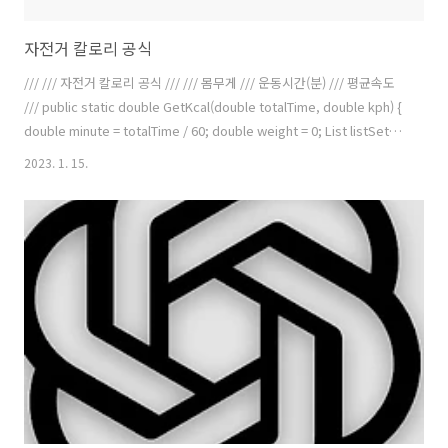
자전거 칼로리 공식
/// /// 자전거 칼로리 공식 /// /// 몸무게 /// 운동시간(분) /// 평균속도
/// public static double GetKcal(double totalTime, double kph) {
double minute = totalTime / 60; double weight = 0; List listSet =
Utils.SetData.GetSetting(); if (listSet.Count > 0) weight =
2023. 1. 15.
Convert.ToDouble(listSet[0].WEIGHT); else weight = 0; double
kcal = 0.0d; if (kph >= 0 && kph = 14 && kph = 17 && kph = 20 &&
kph = 23 && kph = 25 && kph =..