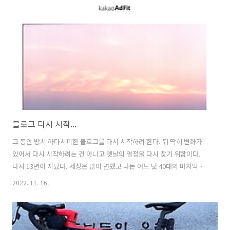
리 세일해서 91$에.... 다른건 119$ 하더라구요 덜컥 주문했더니 판매자
가 캔슬을 놔버려습니다. 그런데 이 제품은 올라온지 얼마 안되어 판매
이력이 거의 없었어요 보통 특정 키워드로 검색하면 다른 물건 판매수 ..
블로그 다시 시작...
그 동안 방치 하다시피한 블로그를 다시 시작하려 한다. 뭐 딱히 변화가
있어서 다시 시작하려는 건 아니고 옛날의 열정을 다시 찾기 위함이다.
다시 13년이 지났다. 세상은 많이 변했고 나는 어느 덧 40대의 마지막을
바라본다. 39살에 미국 자전거 횡단을 갔던게 얼마 되지 않은 것 같은데
2022. 11. 16.
내년이면 만 10년이 된다. 올해도 얼마 남지 않았다. 식었던 열정이란 아
궁이에 다시 불을 지필 수 있을지는 모르지만... 시도는 해보자. 내 인생
을 누가 대신 살아주지 않으니 말이다. 내 인생의 주인공은 나니까 좀더
자존감 있게 세상을 바라보자. 작은 꿈이 있다면 10년 전에 행했던 미국