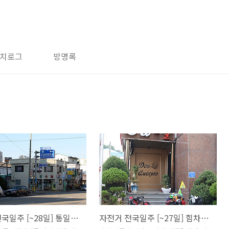
치로그
방명록
자전거 전국일주 [~28일] 통일전망대
자전거 전국일주 [~27일] 힘차게 달려 고성까지