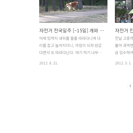
서 보통 자전거는 방까지 가지고 들어 갔
장비를 모두
는데 이곳에선 가지고 들어가지 말라고
로 보냈다.
하였다. 카운터앞에 나두면 가져가는 사
질방 아니면
람 없이 주인이 잘 지켜본다고 했다. 잘때
의 짐은 한
자전거 전국일주 [~15일] 개와 친구 되기
까지도 모텔 복도를 몇번이고 문열고 나
를때 힘들지
와서 내 자전거의 상태를 살폈다. 새벽에
백산맥 넘어
어제 밤까지 내뒤를 졸졸 따라다니며 다
전날 고흥까
화장실 때문에 깨면 그때도 역시 모텔방
다. 제주시
리를 잡고 늘어지더니, 아침이 되자 반갑
물어 과역면
문을 열고 복도에 있는 자전거를 확인했
을 먹고 제
다면서 또 따라다닌다. 여기 저기 나무에
급 입수하여
다. 다행히 자전거는 아침까지 그자리에
잠시 둘러보
다가 영역표시까지... 그래 여기 전부 네
다. 자전거
2012. 8. 21.
2012. 5. 1.
있어 주었다..
땅 맞다. 개를 좋아하지만 키워본적은 없
능사가 아니
다. 이런 놈 한마리 키워보고 싶은데 혼자
은 거리를 
살고 있어서 낮에 집에 아무도 없어서 돌
의 즐거움을
봐줄 사람이 없다. 제주도에 오면 좋은 징
피곤함을 몰
크스가 있다 이전에 언급한적도 있지만
오늘은 가야
오늘 또한 맑고 푸른 하늘을 제주도에서
히 즐기면서 
맞았다. 아침식사는 어제 남은 밥을 라면
심이후 식
끊여서 먹었다. 아침 일찍 짐정리를 하고
과역면을 지
수현이가 오기만을 기다린다. 수현이가
요것이 바로
찜질방에서 몰래 가져온 담요, 어제 저녁
이라 했다.