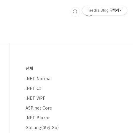
Taedi's Blog
구독하기
전체
.NET Normal
.NET C#
.NET WPF
ASP.net Core
.NET Blazor
GoLang(고랭:Go)