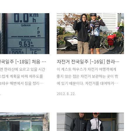
믿고 맡길지 갈등을 하곤 한
수 있도록 노력하겠습니다.(이마음 또 언
인이 믿고 맡기라고는 하지만
제 변할지 몰라요...^^) 그럼 끊어졌던 여
 가지 않고 기분이 썩 좋지 않
행기를 계속 이어가겠습니다. (2012년 08
 부지런히 경주시내를 돌아볼
월 30일에 작성했던 글을 4개월만에 작성
그 첫번째로 선덕여왕릉... 선
을 마쳤습니다. ) 추가 : 전날 사진 찍으면
라 제 27대 왕으로 이름은 덕
서 ISO 감도를 800으로 해놓고 변경을 하
다. 시호는 선덕여대왕(善德
지 않은 상태로 오전까지 찍었습니다. 그
 성은 김씨이며 아버지는 진
랬더니 사진 입자가 거칠어서 사진 품질
자전거 전국일주 [~18일] 처음 찾은 봉하마을
자전거 전국일주 [~16일] 한라산 1100고지 도저~언
 덕만의 아버지인 진평왕에게는
이 좋지 않습니다. 해변가를 돌아서 경주
 왕위계승 하는데 문제가 있
로 들어갈까도 생각하다가 울산을 거쳐 7
면 한라산에 오르고 있을 시간
이 게스트 하우스가 자전거 여행객에게
 덕만이 신라시대 첫 여왕이 되
번국도를 통해 경주로 가기로 결정하고
급작스럽게 계획을 바꿔 제주도를
좋지 않은 점은 자전거 보관하는 곳이 밖
은 천성이 착하고 지혜로운 왕
울산화학공단쪽으로 길을 들어섰다. (그
호테우 해변에서 짐을 정리하
에 있기 때문이다. 자전거를 대여하거나
여왕은 2009년 TV 드라마..
땐 몰랐다. 그 길이 지옥의..
로 가던길.... 전국일주 시작
가져오는 사람들 모두 밤새 자전거 분실
.
2012. 8. 22.
1,000km를 넘었다. 많이 아쉽
의 위험을 안고 하루를 묵고 간다. 조금만
00고지를 오르는 소기의 목적을
게스트하우스측에서 신경만 써주면 좀더
 실망하지 않는다. 동해쪽으로
많은 자전거 여행객들이 찾지 않을까 하
날씨가 추워질것으로 예상되어
는 생각을 해본다. 또 한가지 밖에 있는 자
, 코펠, 에어 매트리스등 야영
전거 보관대는 외부에 완전히 노출이 되