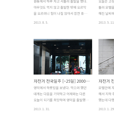
원통에서 하루 자고 서둘러 출발을 했다.
오늘은 고성
아무것도 먹지 않고 출발한 탓에 오르막
둘러 모텔을
을 오르려니 힘이 나질 않아서 잠깐 휴게
해진 날씨
소에 들렀다. 잠깐 화장실을 다녀온 사이
연상케한다.
2013. 8. 5.
2013. 5. 11
차를 타고 온 분이 우리에게 말을 걸어온
일 전망대를
다. 젊은친구들이 대단한 일을 한다면서
와 직장등 
10분가량 이야기를 하다가 가지고 있던
분주 하게 
계란과 과자를 주시고는 이내 자리를 뜨
갈 수 없는
셨다. 텐트와 그외 짐을 부산이나 대구에
일전망대까지
서 집으로 붙여버린다던 현수는 아직도
동하기에는
강원도에 올때까지 캠핑을 더 해야겠다는
마지막 주
생각으로 계속 가지고 다녔다. 그런데 요
이 길건너
즘 날씨가 캠핑을 할 수 있는 여건이 안되
위한 출입신
자전거 전국일주 [~25일] 2000년 4월 강원도 산불의 아픔을 기억하며
었다. 점점 가을의 색은 짙어지고 스산한
어갈 수 없
겨울이 그 자리를 차지하려 애를 쓰고 있
검색 및 보
영덕에서 하룻밤을 보냈다. 먹으려 했던
모텔안에 
는 중이다. 6.25때 펀치볼로 유명한 양구
자전거가 들
대게는 다음을 기약하고 어제와는 다른
해서 지하 
군... 분지형태로 이루어져 있으며 대한민
스를 타고 
오늘이 되기를 희망하며 영덕을 출발했
했는데 다행
국의 중심이라는 기념물이 있는 곳이기..
셔틀버스도
다. 역시 영덕이라 그런지 휴게소에도 대
런상황이 
2013. 1. 31.
2013. 1. 29
다. 가기 위
게모양이 붙어있다. 휴게소에서 잠시 쉬
할 수 있는