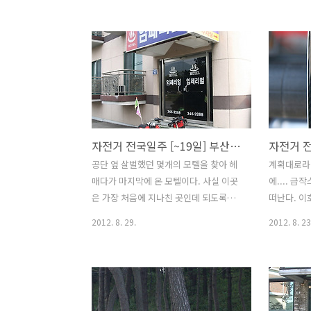
면서 핫도그와 물을 마시며 잠깐의 휴식
모텔주인을 
으로 체력을 보충하였다. 자전거 여행은
다. 모텔주
적절하게 쉬어주어야 장거리 라이딩을 할
사실 믿음은
수 있다. 오전에 무리하게 많은 거리를 이
다. 오늘은
동하면 체력이 빨리 고갈되서 오후가 되
예정이다. 
면 길바닥에 퍼지는 사태?가 발생할 수 있
덕여왕은 신
다. 그러니 50분 달리고 10분 휴식을 취하
만(德曼)이
는 것을 반복하면서 장거리 라이딩에 무
女大王)이고
자전거 전국일주 [~19일] 부산을 돌아서 간절곶까지 109.5km
리가 없도록 체력을 안배한다. 가을걷이
평왕이다.
가 한창인 들판에는 황금물결을 이루고
아들이 없어
공단 옆 살벌했던 몇개의 모텔을 찾아 헤
계획대로라
있고 농부들은 분주하게 일년의 수확을
었고, 딸인
매다가 마지막에 온 모텔이다. 사실 이곳
에.... 
걷어들인다. 농사가 생업이신 분들에게
었다. 덕만
은 가장 처음에 지나친 곳인데 되도록이
떠난다. 이
이렇게 좋은 날에 여행하는게 미안한감이
이었다. 선덕
면 부산과 가까운 곳을 찾다가 결국 다시
고 제주항으
2012. 8. 29.
2012. 8. 23
들지만 매 끼..
이곳까지 되돌아왔다. 공단 옆이라 외국
17일 만에 
인 및 타지에서 온 노동자들이 장기 거주
지만 1,1
를 하고 있는 모텔이 많았다. 분위기도 살
완수했으니
벌해서 2~3군대의 모텔을 들어갔다가 두
올라가면 
려움때문에 나왔다. 자전거 여행을 하면
침낭, 텐트