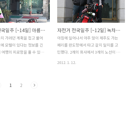
 우체국 택배를 통해서 집으
어 있어 비와 이슬에 그대로 노출이 되어
 아쉽지만 여행 끝날때까지 찜
있어 추후 자전거의 부식의 우려가 있기
 모텔에서 자야 한다. 자전거
도 하다. 어제 저녁 수현(오른쪽)이와 제
결 가벼워졌고 오르막길을 오
주도 올레길을 걷기 위해 왔다던 여행객
자전거 전국일주 [~14일] 아름다운 보석 그 이름은 제주도
자전거 전국일주 [~12일] 녹차의 고향 전남 보성
 않을 것 같다. 강원도에서 태
(오른쪽), 나 이렇게 3명이 함께 1차로 맥
올때 많은 도움이 될거라 본
주와 2차로 간단하게 근처 식당에서 술을
지 가려던 계획을 접고 물어
아침에 일어나서 아주 많이 제주도 가는
의 한 식당에서 간단하게 점심
마셨다. 사람과 사람사이 떠나고 헤어지
에 모텔이 있다는 정보를 긴
페리를 완도항에서 타고 갈지 말지를 고
주항 근처에서 열리는 행사를
는게 아쉽지만 이것이 여행자들의 숙명이
 여행의 피로함을 풀 수 있었
민했다. 2개의 회사에서 3개의 노선이 있
며 배시간전까지 시간을..
라고 생각한다. 자전거 전국일주를 하면
 여행은 무조건 달리는 것만이
었는데 아침에 출발하는 페리는 사전 예
2012. 1. 12.
서 ..
기 때문에 굳이 무리해서 많
약이 끝났고 오후 3:30분이 있긴 한데 6시
이동할 필요가 없거니와 여행
간 이상을 기다려야 했다. 모텔안에서 한
 맛보지 못하면서 나 스스로
30여분을 고민 하다가 깨긋이 포기하고
1
2
고 다닐 필요는 없는 것이다.
완도항 앞에 있는 김밥천국에서 김치덮밥
할 거리가 멀지 않아서 천천
을 먹고 출발했다. 하늘은 맑은대신 바람
갈 수 있 을 것 같다. 어제 점
이 심하게 분다. 신지대교를 건넌다음 신
사다운 식사를 하지 못했는데
지도에서 도항선을 타고 고금도로 건너가
나자 바로 휴게소가 보였다.
동북방향으로 보성까지 갈예정 이다. 그
 진수성찬! 금강산도 식후경
런데 신지대교가 가까워 질수록 바람이
 배고픈들 눈 앞에 보이는 것들
많이 불기 시작한다. 신지대교 사진 몇장