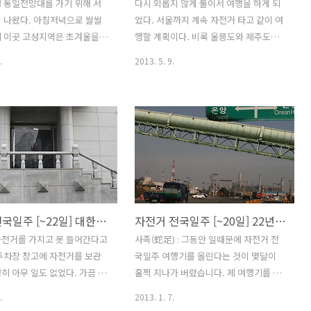
 통일전망대를 가기 위해 서
다시 외롭지 않게 둘이서 여행을 하게 되
 나왔다. 아침저녁으로 쌀쌀
었다. 서울까지 계속 자전거 타고 같이 여
에 이곳 고성지역은 초겨울을
행할 계획이다. 비록 울릉도와 제주도는
 난 느긋하게 버스를 타고 통
가보지 못했지만 다음에 다시 올수 있을
.
2013. 5. 9.
 가지만 다른 사람들은 학교
거라는 마음으로 아쉽지만 고성을 향해
각자의 일상을 위해 어디론가
출발했다. 동해 시내를 벗어나 망상해수
가고 있다. 버스도 더이상 올라
욕장까지 왔다. 북쪽으로 올라갈수록 점
 최북단이다. 여기서부터는 통
점 군시설이 많아짐에 따라 그에 따른 경
 걸어가야 한다. 도보로 이
고판 내지 안내파을 볼 수 있다. 간혹 재미
 부담스럽지 않은 거리이다.
있는 경고내용도 있다. "초병 인근지역에
유소라하는데 정말일까? 왼쪽
서의 과다한 노출 및 선정적 행위" 아무튼
편 건물이 통일전망대를 가기
아무리 죽고 못사는 사랑하는 애인사이일
고를 하는 곳이다. 아무나 들
지라도 이곳에서는 자제해야 할 것 같다.
자전거 전국일주 [~22일] 대한민국 최고의 해맞이 장소 호미곶
자전거 전국일주 [~20일] 22년만에 찾은 경주 불국사
는 민통선 지역이다 보니 검문
사진 촬영을 하다가 재미난 광경을 봤다.
안이 철저하다. 통일전망대는
어떤 중년의 남성이 와이프에게 뭔가를
자전거를 가지고 못 들어간다고
사족(蛇足) : 그동안 일때문에 자전거 전
어갈 수 없기에 여기까지 버
보여주기 위해 그런것인지 객이인지는 모
주차장 창고에 자전거를 보관
국일주 여행기를 올린다는 것이 몇달이
왔다. 통일전망대까지는 따로
르겠으나 갑자기 승용차를 끌고 해변안으
히 아무 일도 없었다. 가끔 이
훌쩍 지나가 버렸습니다. 제 여행기를 기
 없고 자전거도 출입이 안된
로 몰고 들어왔다. 승용차는 모래에 빠지
발생하면 자전거를 방에다 보관
다리시는 분들이 많지 않겠지만 혹시나
.
2013. 1. 7.
해선 차량으..
면 쥐..
 다른 모텔을 찾아야 할지 그냥
하는 마음에 앞으로는 자주 업데이트 할