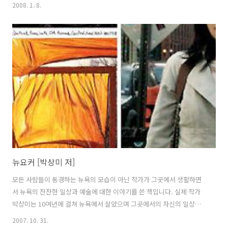
들이 극찬을 아끼지 않고 있다. SF 작가 레이 브래드버리는 리처드 매드
2008. 1. 8.
슨에 대해 “20세기에 그와 그의 작품을 빼놓고 장르 소설을 이야기할 수
없다.”라고 했으며, 의학 스릴러로 유명한 딘 쿤츠는 “리처드 매드슨이
있다는 것이 우리에게 더 없는 행복”이라며 극찬하였다. 알프레드 히치
콕 감독의 「사이코」의 원작자인 로버트 블록 역시 “매드슨의 재능이야
말로 모든 작가들이 진정으로 본받아야 한다.”라며 찬사를 보냈다. -네이
버 책소개에서- 좀비에 대한 이야기는 남미에서 시작되었지만 지금은 전
세계적..
뉴요커 [박상미 저]
모든 사람들이 동경하는 뉴욕의 모습이 아닌 작가가 그곳에서 생활하면
서 뉴욕의 잔잔한 일상과 예술에 대한 이야기를 쓴 책입니다. 실제 작가
박상미는 10여년에 걸쳐 뉴욕에서 살았으며 그곳에서의 자신의 일상을
산문집으로 펴냈습니다. 책은 크게 뉴욕의 도시이야기, 뉴욕의 예술, 그
2007. 10. 31.