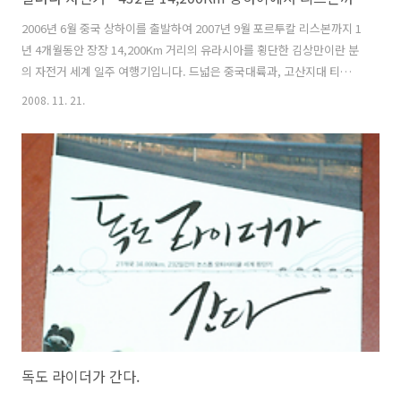
2006년 6월 중국 상하이를 출발하여 2007년 9월 포르투칼 리스본까지 1
년 4개월동안 장장 14,200Km 거리의 유라시아를 횡단한 김상만이란 분
의 자전거 세계 일주 여행기입니다. 드넓은 중국대륙과, 고산지대 티벳과
네필, 위험천만했던 파키스탄과 이란의 사막을 지나 유럽과 아시아의 경
2008. 11. 21.
계를 이루고 있는 터키 그리고 그리스, 이탈리아, 프랑스, 스페인, 포르투
칼등 여러 유럽나라등을 거치면서 만났던 사람들, 생사를 넘나드는 위험
천만한 순간들, 위대한 자연의 절경, 유럽과 아시아의 고대건물과 사원,
성곽등에 대한 수 많은 이야기들과 사진들을 한 권의 책으로 담아냈습니
다. 책을 읽고 있노라면 마치 저자와 함계 여행하고 있는 착각을 불러일
으킬 정도의 여행지에서 있었던 경험과 일들을 섬세하게 다루고 있습니
다. ..
독도 라이더가 간다.