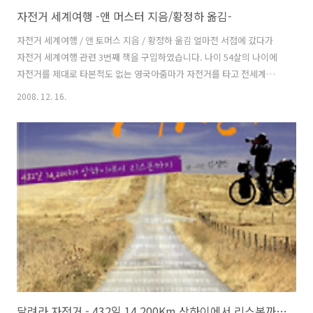
자전거 세계여행 -앤 머스터 지음/황정하 옮김-
자전거 세계여행 / 앤 토머스 지음 / 황정하 옮김 얼마전 서점에 갔다가
자전거 세계여행 관련 3번째 책을 구입하였습니다. 나이 54살의 나이에
자전거를 제대로 타본적도 없는 영국아줌마가 자전거를 타고 전세계를
여행한다는 내용의 여행기입니다. 인도에 우연히 갔다가 자전거를 타고
2008. 12. 16.
사막을 가로지르는 한 여행자의 모습을 보고 12,000(19,200킬로미터)마
일의 대장정을 하게 되었습니다. 아줌마의 여행경로는 아줌마가 사는 영
국을 출발하여 프랑스 -> 이탈리아 -> 그리스 -> 터키 -> 파키스탄 -> 인
도 -> 태국 -> 말레이시아 -> 싱가포르 -> 미국을 횡단하고 다시 영국으
로 돌아왔습니다. 여행을 하기 위해 2년동안 자전거 연습을 하며 체력을
길렀고 각종 여행에 필요한 물품을 준비했습니다. 또 자전거로..
달려라 자전거 - 432일 14,200Km 상하이에서 리스본까지 -