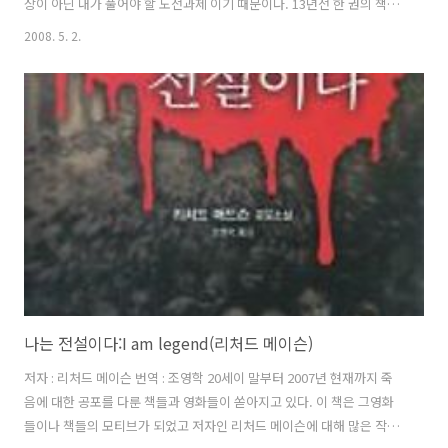
상이 아닌 내가 풀어야 할 도전과제 이기 때문이다. 13년전 한 권의 책으
로 인해 평범하게 직장을 다니던 회사원을 개발자의 길로 들어서게 한 계
2008. 5. 2.
기를 만들었듯 어쩌면 이 책도 몇년후에 또 한번 인생의 전환점을 만들어
줄 책이 될지도 모른다. 이 책때문에 갑자기 뉴욕과 나를 결부시킨건 아
니다. 아주 오래전서부터 마음속에 자리잡고 있었던 것이며, 최근에 그
계획이 좀더 구체화 되었다. 만약 13년전 직장생활을 지금까지 계속 했
다면 어느 정도 삶의 안정을 이루어 결혼도 했을테고 아이도 하나쯤은 있
었을 것이다. 그러나 만약이란 존재하지도 않으며 존재할 수도 없는 것
이..
나는 전설이다:I am legend(리처드 메이슨)
저자 : 리처드 메이슨 번역 : 조영학 20세이 말부터 2007년 현재까지 죽
음에 대한 공포를 다룬 책들과 영화들이 쏟아지고 있다. 이 책은 그영화
들이나 책들의 모티브가 되었고 저자인 리처드 메이슨에 대해 많은 작가