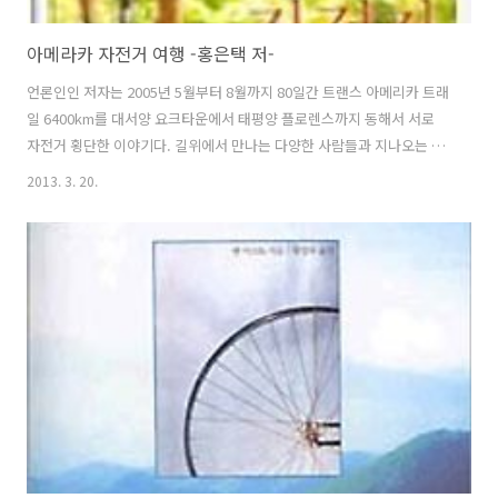
아메라카 자전거 여행 -홍은택 저-
언론인인 저자는 2005년 5월부터 8월까지 80일간 트랜스 아메리카 트래
일 6400km를 대서양 요크타운에서 태평양 플로렌스까지 동해서 서로
자전거 횡단한 이야기다. 길위에서 만나는 다양한 사람들과 지나오는 곳
의 역사를 소개하고 초보라이더에서 진정한 라이더로 변해가는 자신의
2013. 3. 20.
모습까지 책속에 진솔하고 담백하게 담아냈다. 또 트랜스 아메리카 트래
일이 생기게 된 계기와 역사에 대해서도 소상하게 적었다. 자전거 여행을
함으로써 여타 여행에서는 얻을 수 없는 것에 대해서도 책에서 이야기 하
고 있다. ★ 책을 읽은 후... 자전거는 발로 구룬만큼 움직이고 그 어떠한
오염물질도 내뿜지 않으며 길위에 있는 모든 것 들과 함께하며 호흡할 수
있다. 누군가 자전거는 교통수단이 될 수 없다고 했지만 현대인의 필수품
인 자동..