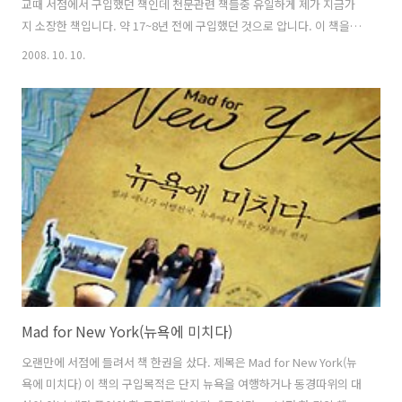
교때 서점에서 구입했던 책인데 천문관련 책들중 유일하게 제가 지금가
지 소장한 책입니다. 약 17~8년 전에 구입했던 것으로 압니다. 이 책을
구입후 몇 날 밤을 새워가며 끝까지 읽었던 기억이 있습니다. 이 책이 출
2008. 10. 10.
간된지는 27년이 되었습니다. 이 책은 태양계의 행성과 행성탐사, 우주
의 탄생과 진화, 인류의 미래와 인류가 살아남아야만 하는 이유와 우주로
가야하는 이유등 우주 전반에 관한 이야기와 인류에 대해 이야기 하고 있
습니다. 칼 세이건은 이책의 끝에서 당시 냉전시대에 동서가 전쟁을 대비
한 막대한 군사비용을 투입하고 있을때 이것을 인류와 우주개발로 돌려
야 한다고 이야기 하고 있습니다. 2008.10.10 최초 작성 코스모스의 마
지막 ..
Mad for New York(뉴욕에 미치다)
오랜만에 서점에 들려서 책 한권을 샀다. 제목은 Mad for New York(뉴
욕에 미치다) 이 책의 구입목적은 단지 뉴욕을 여행하거나 동경따위의 대