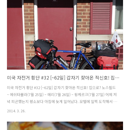
다. 하지만 옛 루트 66을 따라 번성하였던 마을들은 루트 66의 역사를 관
광상품으로 만들어 과거의 영광을 되찾으려 노력을 하고 있다.
미국 자전거 횡단 #32 [~62일] 갑자기 찾아온 적신호! 집으로? (에리, 뒹케르크)
미국 자전거 횡단 #32 [~62일] 갑자기 찾아온 적신호! 집으로? 노스필드
~ 에쉬타볼라(7월 25일) ~ 에리(7월 26일) ~ 뒹케르크(7월 27일) 어제 저
녁 피곤했는지 평소보다 아침에 늦게 일어났다. 모텔에 일찍 도착해서 쉬
었는데도 몸이 여전히 무겁다. 모텔에서 나와서 패달을 밟았는데 10m나
2014. 3. 26.
갔을까... 몸이 평소와는 다르다는 것을 직감적으로 느꼈다. 왼쪽 아킬레
스건이 패달을 밟고 회전을 할때 특정 위치에서 당김을 느꼈다. 통증은
없었는데 어디 걸렸다 갑자기 펴지는 느낌은 계속 됐다. 잠시 가던 길을