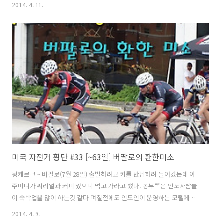
(emmalee)가 오늘밤 지낼 웜샤워 호스트 구했냐고 해서 구하지못했다
2014. 4. 11.
고 했다. 그러자 나이아가라 폭포 근처에 아는 친구가 있어서부탁을 해본
다고 했다. 웜샤워에 가입된 회원은 아니지만 부탁을 하면하루 잘 수 있
는게 가능할 수도 있다고 했다. 그러나 확신은 못한다고 했다.잠시 에밀
리(emmalee)가 전화가 끝날때까지 기다렸다.전화 통화가 끝나고 에밀
리(emmalee)의 표정을 보니 잘 안된 것 같다.에밀리(emmalee) : "친
구가 어렵다고 합니다." 나 : "그럼 어쩔 수 없지요, 아무튼 ..
미국 자전거 횡단 #33 [~63일] 버팔로의 환한미소
뒹케르크 ~ 버팔로(7월 28일) 출발하려고 키를 반남하려 들어갔는데 아
주머니가 씨리얼과 커피 있으니 먹고 가라고 했다. 동부쪽은 인도사람들
이 숙박업을 많이 하는것 같다 며칠전에도 인도인이 운영하는 모텔에서
잤는데 어제 왔던 이곳도 역시 인도인이 운영을 한다. 아침식사 챙겨주신
2014. 4. 9.