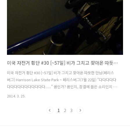
고 밖으로 나와서 사진을 같이 찍기로 했다. 물병에 손가락으로 가리키더
니 물 필요하냐고 묻기에 케이지에서 물병을 꺼냄과동시에 아저씨가 가
지고 가시..
미국 자전거 횡단 #30 [~57일] 비가 그치고 찾아온 따듯한 만남(페리스버그)
미국 자전거 횡단 #30 [~57일] 비가 그치고 찾아온 따듯한 만남(페리스
버그) Harrison Lake State Park ~ 페리스버그(7월 22일) "다다다다다
다다다다다다다다다다다....." 꿈인가? 꿈인지, 잠결에 들은 소리인지 비
몽사몽간에 잠에서 깨어났다. 뭔가가 연속적으로 아주 빠르게 텐트를 때
2014. 3. 25.
리는 소리가 귓전을 때렸다. "이게 뭐슨 소리지?" 텐트 지퍼를 열고 밖을
보는 순간 얼굴에 빗물이 쏟아져 흘러내렸다. 잠시후 "이거 장난 아닌데"
1
2
3
하면서 혼잣말을 내뿜고 번갯불에 콩 구워먹듯 비를 맞아가며 짐과 자전
거 텐트를 근처에 있는 화장실 안으로 피했다. 화장실 안이 넓어서 자전
거와 짐을 들여놓기에 충분한 크기였다. 비는 한동안 계속 퍼부었다. 화