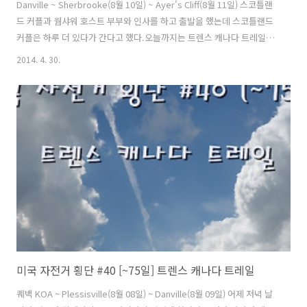
Danville ~ Sherbrooke(8월 10일) ~ Ayer's Cliff(8월 11일) 스코틀랜
드 커플과 웜샤워 호스트 부부와 인사를 하고 출발을 했는데 스코틀랜드
커플은 하루 더 있다가 간다고 했다.오늘까지는 트렌스 캐나다 트레일을
타고 조금더 달리기로 했다.트렌스 캐나다 트레일을 타고 라이딩한지 4
2014. 4. 30.
일째가 됐다. 아무도 없는 곳을 혼자 며칠째다니다 보니 혼자 생각하는
시간은 많아져서 나를 돌아볼 수 기회가 생겨 좋은 것 같다.그러나 한편
으로는 아무도 없는 이길을 혼자 달릴 생각을 하니 사람이들이 그리워진
다.좋은것도 계속 보면 질린다고 했는데 질리기 시작할때쯤 트레일에서
빠져 나가야겠다.며칠동안 검은 먹구름과 함께 비가 오락가락 했는데 오
늘도 비슷한 날이 이어질 것 같다. 미국 일리노이에 있는 ..
미국 자전거 횡단 #40 [~75일] 트렌스 캐나다 트레일
퀘백 KOA ~ Plessisville(8월 08일) ~ Danville(8월 09일) 어제 저녁 날