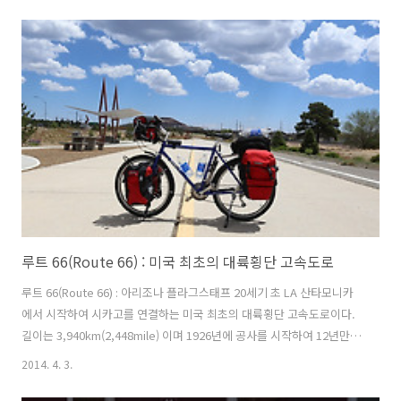
모텔 주인 아주머니 버팔로까지 36마일인데 오늘안으로 충분히 갈 수 있
을 것 같다. 버팔로가 가까워지면서 이리호수와 근접해서 호수를 볼 수
있겠다는 생각으로 갔는데 하늘이 잔뜩 흐려 있다. 맑은 하늘과 호수가
어울어져 있다면 좋았을텐데 아쉽다. 마트에서 사과와 오레오, 파워에이
드를 샀다. 먹구름 사이로 하늘이 보이는데 오후에는 날씨가 맑아 질 것
같다. 5번과 20번 두개의 하이웨이가 갈라지고 2차선의 지방도가 교차하
며 도로공사까..
루트 66(Route 66) : 미국 최초의 대륙횡단 고속도로
루트 66(Route 66) : 아리조나 플라그스태프 20세기 초 LA 산타모니카
에서 시작하여 시카고를 연결하는 미국 최초의 대륙횡단 고속도로이다.
길이는 3,940km(2,448mile) 이며 1926년에 공사를 시작하여 12년만에
완성되었다. 1930년대 미국 대공황때 수 많은 사람들이 이길을 따라 서
2014. 4. 3.
부로 새로운 기회를 찾아 떠났다. 출처 : Google 지금은 수 많은 도로들
이 동서로 연결되고 루트 66의 명성은 점차 역사의 뒤안길로 잊혀지고 있