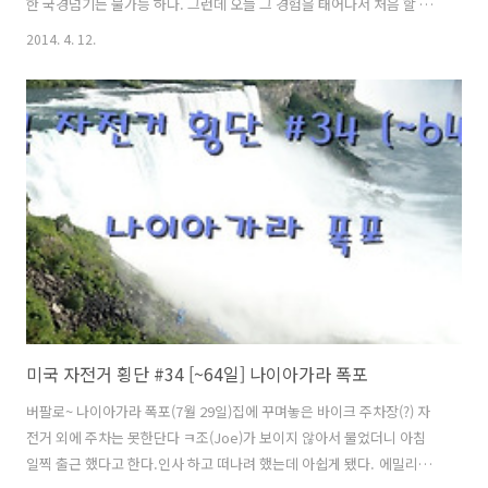
한 국경넘기는 불가능 하다. 그런데 오늘 그 경험을 태어나서 처음 할 수
있게 됐다. 머리에 털나고 외국에 가본경험이 미국과 뉴질랜드 2개국인
2014. 4. 12.
데 매번 비행기를 타고 갔던 기억밖에 없다. 참으로 생소한 경험이 될듯
하다. 자전거를 타고 국경을 넘어간다는 생각에 기분 좋게 일어났다. 어
제는 비가 왔는데 새파란 하늘을 보니 내 마음도 밝게 개이는 듯 하다. 다
른 나라를 방문한다는게 설레이기도 하지만 입국 심사때 혹시나 질문에
잘못 답변하지는 않을지 버벅거리거나 떨지는 않을지등 긴장하게 된다.
있는 그대로 잘 대처하면 크게 문제 되지는 않을 것 같다. "떠나기 전..
미국 자전거 횡단 #34 [~64일] 나이아가라 폭포
버팔로~ 나이아가라 폭포(7월 29일)집에 꾸며놓은 바이크 주차장(?) 자
전거 외에 주차는 못한단다 ㅋ조(Joe)가 보이지 않아서 물었더니 아침
일찍 출근 했다고 한다.인사 하고 떠나려 했는데 아쉽게 됐다. 에밀리