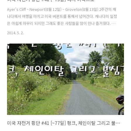
Ayer's Cliff ~ Newport(8월 12일) ~ Groveton(8월 13일) 2주간의 캐
나다에서 여행을 마치고 미국 버몬트를 통해서 넘어간다. 캐나다의 일정
은 아쉽게 마무리 되지만 그래도 좋은 사람들을 많이 만나 즐거웠다. 나
중에 기회가 된다면 토론트, 몬트리올, 오타와 같은 도시들을 꼭 다시 가
2014. 5. 2.
보고 싶다. 하루에 이동하는 거리가 많지 않기에 요즘은 아침에 느긋하게
출발 준비를 한다. 쫓기듯 다음 목적지를 향해 새벽이나 아침일찍 출발해
야 된다는 부담감이 없어졌다. 캠핑장에서 아침식사를 하지 않고 나와서
서브웨이에 먹기위해 들어갔다. 미국에서는 서브웨이를 잘 이용하지 않
았는데 캐나다에서는 몇번 이용했다. 메뉴는 실수하지 않기 위해 늘 주문
하는 것으로 했다. 괜히 다른거 주문하다가 맛없으면 후회..
미국 자전거 횡단 #41 [~77일] 펑크, 체인이탈 그리고 불심검문