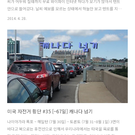
씨가 어두워 질때까지 무료 와이파이 인터넷 하다가 모기가 많아서 텐트
안으로 들어갔다. 날씨 예보를 모르는 상태에서 하늘만 보고 텐트를 지붕
이 있는 곳으로 옮길지 결정하기가 쉽지 않았다. 혹시나 하는 마음에 텐
2014. 4. 28.
트를 끌어다 지붕 밑으로 끌어다 놓고 안에 들어가서 잠을 청했다. 여지
없이 새벽이 될때까지 비가 왔고 아침에는 비가 오락가락 했다. 하늘에는
여전히 짙게 드리운 검은 먹구름이 언제고 비가 쏟아질 기세다. 텐트를
걷지 않고 식사를 했는데 옆에 있던 텐트에서 지붕아래 테이블에서 식사
를 하려는지 준비를 하고 있었다. 신례가 되지 않게 텐트를 한쪽 구석으
로 밀어 넣고 다른 분들이 식사를 할 수 있도록 했다...
미국 자전거 횡단 #35 [~67일] 캐나다 넘기
나이아가라 폭포 ~ 해밀턴 (7월 30일) ~ 토론토 (7월 31~8월 1일) 3면이
바다고 북으로는 휴전선으로 인해서 우리나라에서는 타국을 육로를 통