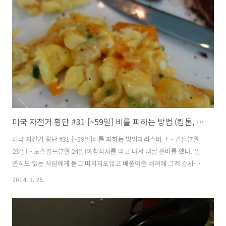
멈추고 바닥에 앉아서 아킬레스건을 엄지와 검지로 잡은 다음 오므렸다
폈다를 여러번 반복해 봤다. 자전거를 탈때처럼 그런 느낌은 나지 않았
다. 다시 몇번 동작을 반복하다 뒷꿈치를 완전히 펴봤다. ..
미국 자전거 횡단 #31 [~59일] 비를 피하는 방법 (킵톤, 노스필드)
미국 자전거 횡단 #31 [~59일]비를 피하는 방법페리스버그 ~ 킵톤(7월
23일) ~ 노스필드(7월 24일)아침식사를 먹고 나서 떠날 준비를 했다. 일
면식도 없는 사람에게 묻고 따지지도않고 배풀어준 배려에 그저 감사할
따름이다.이제 이리호(Lake Erie)를 따라서 북동쪽으로 올라갈 예정이
2014. 3. 26.
다. 아저씨가 큰길까지빠져나가는 길을 알려주셨다. GPS나 구글 검색을
해서 가도 되는데 아저씨가 마지막까지도 신경을 많이 쎠주셨다.혹시라
도 무슨 일이 생기거나 연락할 일이 있으면 전화하라고 집주소와 연락처
까지알려 주셨다.아저씨는 동양문화에 관심도 많으신것 같았다.짐을 싸