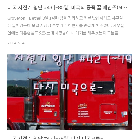
미국 자전거 횡단 #43 [~80일] 미국의 동쪽 끝 메인주(Maine)
Groveton ~ Bethel(8월 14일) 방을 정리하고 키를 반납하려고 사무실
에 들어갔는데 모텔 사장님 부부가 아침인사를 반갑게 해주셨다. 사무실
안에는 다른손님도 있있는데 사장님이 내 얘기를 해주셨는지 그분들과
도 인사를 나누었다. 아주머니가 따듯한 커피도 타주시고 오늘은 어디로
2014. 5. 4.
갈건지 물으셨다. 메인주로 갈거라고 하니까 옆에 계신 사장님이 근처에
산이 있는데 거기 가보지 않겠냐고 하신다. 산이름이 워싱턴(Mt.
Washington / 1917m)이라는 이름의 산인데 정상까지 자전거를 타고
올라갈 수 있다고 하신다. 높냐고 물어보니 지도를 보여주시면서 손동작
으로 높낮이를 설명해 주셨다. 옆에 있던 손님도 덩달아 부추기는데 하마
터면 넘어갈뻔했다. ㅋㅋ 콜로라도를 넘어온 이후로는 산이면 경기할거
같아 ..
미국 자전거 횡단 #42 [~79일] 다시 미국으로~