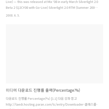
Live) — this was released at Mix ‘08 in early March Silverlight 2.0
Beta 2 (Q2CY08 with Go-Live) Silverlight 2.0 RTM (Summer 2008)
– Exact timing TBD Silverlight v.next – We are working on a
2008. 6. 5.
v.Next plan and have nothing to announce at this time
Silverlight for mobile – No date available 익히 정식버전 출시일정
을 아시는 분도 있겠지만 모르는 분들을 위하여... 실버라이트..
미디어 다운로드 진행률 출력(Percentage:%)
다운로드 진행률 Percentage(%) [1.1] 다음 강좌 참고
http://taedi.hosting.paran.com/tc/entry/Downloader-클래스를-