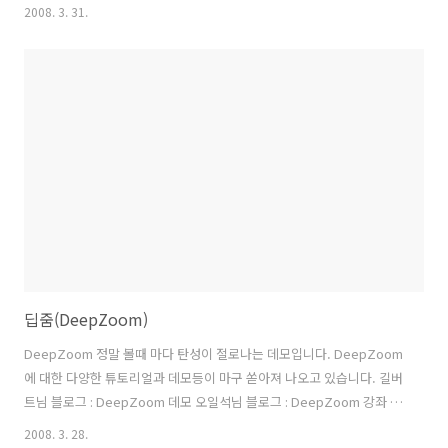
릭하면 XAML 네임스페이스를 볼 수 있으며 특정 네임스페이스나 클래스
2008. 3. 31.
를 선택하여 볼 수도 있습니다. 오른쪽은 아래에 Open 버튼을 클릭하면
Sample Xaml을 불 수 있습니다. 2개의 창이 나누어져 있으며 위에는
Xaml 코드이고 아래는 C# 코드입니다. 가장 주목할 점은 Xaml 코드가
있는 창에 라이브 코딩을 하게 되면 아래쪽에 C# 코드로 변경되서 출력
이 됩니다. 이 외에 다른 부가적인 숨은 기능들이 몇 가지 더 있습니다. 아
직 Silverlight. 2.0 Be..
딥줌(DeepZoom)
DeepZoom 정말 볼때 마다 탄성이 절로나는 데모입니다. DeepZoom
에 대한 다양한 튜토리얼과 데모등이 마구 쏟아져 나오고 있습니다. 길버
트님 블로그 : DeepZoom 데모 오일석님 블로그 : DeepZoom 강좌 황
리건님 블로그 : DeepZoom 데모 소개 및 다양한 사례 소개
2008. 3. 28.