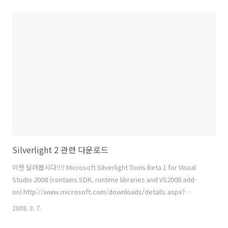
Expression 블로그 : Preview of the Deep Zoom Composer
DeepZoom 개발 툴 및 데모 다운로드 이미지 갤러리에 딥줌기능을 넣
는다면....
Silverlight 2 관련 다운로드
이젠 달려봅시다!!!! Microsoft Silverlight Tools Beta 1 for Visual
Studio 2008 (contains SDK, runtime libraries and VS2008 add-
on) http://www.microsoft.com/downloads/details.aspx?
FamilyID=e0bae58e-9c0b-4090-a1db-
2008. 3. 7.
f134d9f095fd&DisplayLang=en Silverlight 2 Beta 1 runtime for