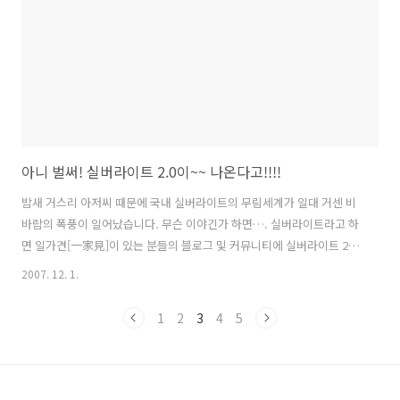
일 디렉토리상에 Def..
아니 벌써! 실버라이트 2.0이~~ 나온다고!!!!
밤새 거스리 아저씨 때문에 국내 실버라이트의 무림세계가 일대 거센 비
바람의 폭풍이 일어났습니다. 무슨 이야긴가 하면…. 실버라이트라고 하
면 일가견[一家見]이 있는 분들의 블로그 및 커뮤니티에 실버라이트 2.0
에 대한 거스리 아저씨의 글이 번역되어 올라왔습니다. 실버라이트라고
2007. 12. 1.
하면 자다가도 벌떡 일어날 법한 한 공도님, 훈스닷넷의 대표 훈스님, 준
일군, 기타 등등…. 실버라이트를 잘하시는 많은 분들이 수준 높은 번역
1
2
3
4
5
을 해주셔서 굳이 여기에 또 장황하게 소개할 필요는 없을 것 같습니다.
대충 내용을 보면 그 동안 실버라이트를 경험했던 많은 분들이 아쉬워했
던 기본적인 컨트롤의 제공 및 크로스도메인에 대한 문제와 로컬자원에
대한 접근 그리고 닷넷 프레임워크의 골격을 이루는 많은 클래스 라이브