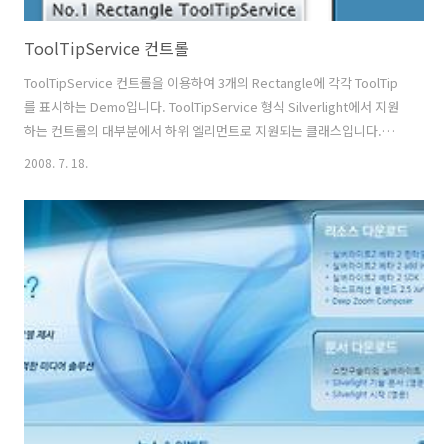
ToolTipService 컨트롤
ToolTipService 컨트롤을 이용하여 3개의 Rectangle에 각각 ToolTip
를 표시하는 Demo입니다. ToolTipService 형식 Silverlight에서 지원
하는 컨트롤의 대부분에서 하위 엘리먼트로 지원되는 클래스입니다.
Silverlight의 컨트롤안에 아래코드와 같은 형식으로 ToolTipService를
2008. 7. 18.
엘리먼트(Element)로 집어넣을 수 있습니다. 그리고 에 ToolTip을 출력
하게 합니다. xaml code cs code using System; using
System.Windows.Controls; namespace
SilverlightToolTipService { public partial class Page :
UserControl { public Page() { I..