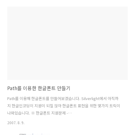
Beta 2(이하 VS2008)와 Blend가 설치되어 있어야 합니다. VS2008을
실행하여 Silverlight 프로젝트를 생성합니다. 메뉴에서
File>New>Project 순으로 선택하여 프로젝트명을
CreateObjectTest로 지정합니다. 프로젝트가 생성되었다면 마우스가
이동될때 마우스의 좌표값 x값과 y값을 출력하기 위한 TextBlock 2개를
디자인 해보겠습니다. Blend를 직접 실행하지 않고 솔루..
Path를 이용한 한글폰트 만들기
Path를 이용해 한글폰트를 만들어보겠습니다. Silverlight에서 아직까
지 한글인코딩이 지원이 되질 않아 한글폰트 표현을 위한 몇가지 트릭이
나와있습니다. ※ 한글폰트 지원문제 -
http://gongdo.tistory.com/88 XPS문서를 통해서 해결할 수 있는 방
2007. 8. 9.
법 - http://9eye.net/entry/Silverlight-한글-Korean Glyph 객체를
통해서 해결하는 방법도 있습니다. -