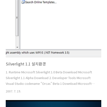
http://www.uxkorea.net/blog_post_62.aspx 어떻게 보면 가장 무
식한 방법일지는 몰라도 폰트를 Path를 이용해 그리기 때문에 오브젝트
로 인식을 합니다. 한글인코딩 문제도 없습니다. 작업방법은 Microsoft
Expression Design 툴을 이용해 한글을 만들..
Silverlight 1.1 설치환경
1. Runtime Microsoft Silverlight 1.0 Beta Download Microsoft
Silverlight 1.1 Alpha Download 2. Developer Tools Microsoft
Visual Studio codename "Orcas" Beta 1 Download Microsoft
Silverlight Tools Alpha for Visual Studio codename "Orcas" Beta
2007. 7. 19.
1 Download (Visual Studio 2008 에 Add in 프로그램) 3. Designer
Tools Expression Blend 2 May Preview Download Expression
Media Encoder May Preview Download Expres..